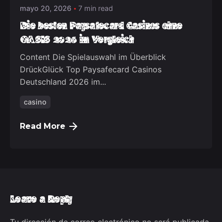
mayo 20, 2026
7 min read
Die besten Paysafecard Casinos ohne
OASIS 2026 im Vergleich
Content Die Spielauswahl im Überblick
DrückGlück Top Paysafecard Casinos
Deutschland 2026 im...
casino
Read More
Leave a Reply