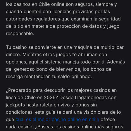
los casinos en Chile online son seguros, siempre y
cuando cuenten con licencias provistas por las
autoridades reguladores que examinan la seguridad
del sitio en materia de protección de datos y juego
responsable.
Tu casino se convierte en una máquina de multiplicar
dinero. Mientras otros juegos te abruman con
opciones, aquí el sistema maneja todo por ti. Además
del generoso bono de bienvenida, los bonos de
recarga mantendrán tu saldo brillando.
¿Preparado para descubrir los mejores casinos en
línea de Chile en 2026? Desde tragamonedas con
jackpots hasta ruleta en vivo y bonos sin
condiciones, esta guía te dará una visión clara de lo
que
cual es el mejor casino online en chile
ofrece
cada casino. ¿Buscas los casinos online más seguros