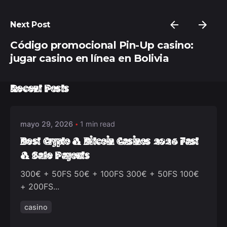
Next Post
Código promocional Pin-Up casino:
jugar casino en línea en Bolivia
Posted by
Recent Posts
deep_admin_2021
mayo 29, 2026
1 min read
Best Crypto & Bitcoin Casinos 2026 Fast
& Safe Payouts
300€ + 50FS 50€ + 100FS 300€ + 50FS 100€
+ 200FS...
casino