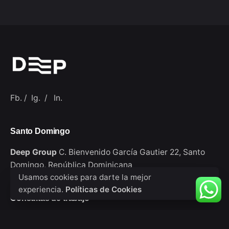
Fb.
/
Ig.
/
In.
Santo Domingo
Deep Group
C. Bienvenido García Gautier 22,
Santo
Domingo,
República Dominicana
Usamos cookies para darte la mejor
experiencia.
Políticas de Cookies
Consultas de trabajo
¿Interesado en trabajar con nosotros?