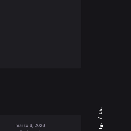
Posted by
deep_admin_2021
Lk.
Ig.
marzo 6, 2026