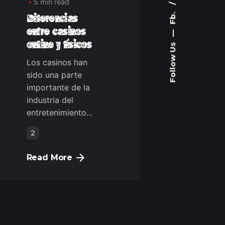
5 min read
Fb.
Diferencias
entre casinos
—
online y físicos
Follow Us
Los casinos han
sido una parte
importante de la
industria del
entretenimiento...
2
Read More