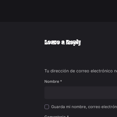
Leave a Reply
Tu dirección de correo electrónico n
Nombre
*
Guarda mi nombre, correo electrón
Comentario
*