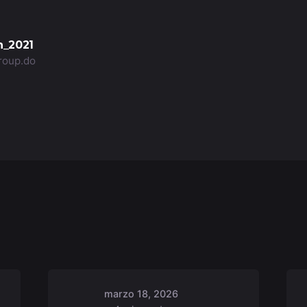
_2021
roup.do
Posted by
deep_admin_2021
marzo 18, 2026