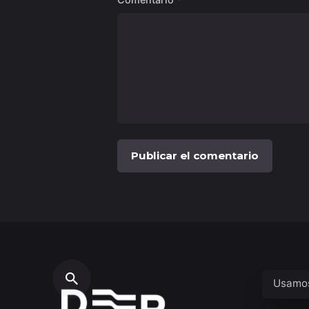
Usamos
Santo 