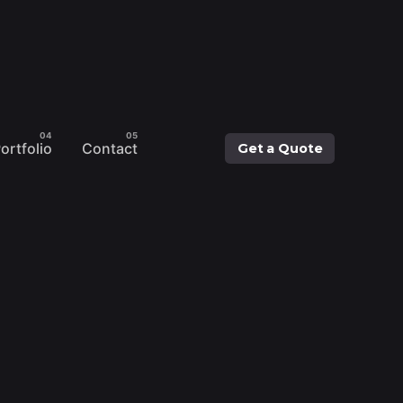
ortfolio
Contact
Get a Quote