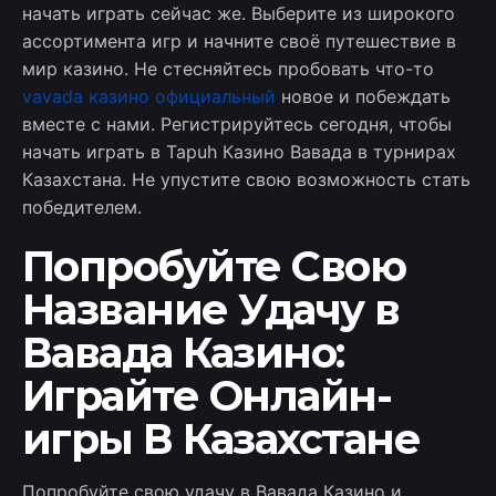
начать играть сейчас же. Выберите из широкого
ассортимента игр и начните своё путешествие в
мир казино. Не стесняйтесь пробовать что-то
vavada казино официальный
новое и побеждать
вместе с нами. Регистрируйтесь сегодня, чтобы
начать играть в Тарuh Казино Вавада в турнирах
Казахстана. Не упустите свою возможность стать
победителем.
Попробуйте Свою
Название Удачу в
Вавада Казино:
Играйте Онлайн-
игры В Казахстане
Попробуйте свою удачу в Вавада Казино и