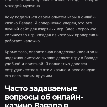
молодой мужчина.
Хочу поделиться своим опытом игры в онлайн-
казино Вавада. Я совершенно уверен, что это
лучший сайт для азартных игр. Здесь огромное
количество игр, каждая из которых проверена и
работает надежно.
Кроме того, оперативная поддержка клиентов и
надежная система выплат делают игру в Ваваде
удобной и приятной. Я полностью доволен
сотрудничеством с этим казино и рекомендую
его всем своим друзьям.
Часто задаваемые
вопросы об онлайн-
казино Вавада в