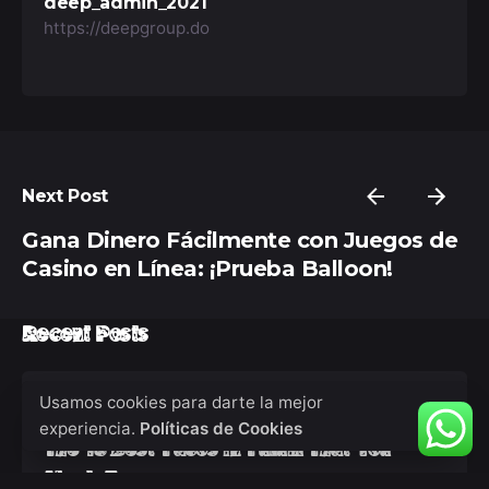
deep_admin_2021
https://deepgroup.do
Next Post
Gana Dinero Fácilmente con Juegos de
Casino en Línea: ¡Prueba Balloon!
Posted by
Recent Posts
deep_admin_2021
Usamos cookies para darte la mejor
julio 22, 2026
6 min read
experiencia.
Políticas de Cookies
The 18 Best Tacos in Tulum That You
Must-Try 2026