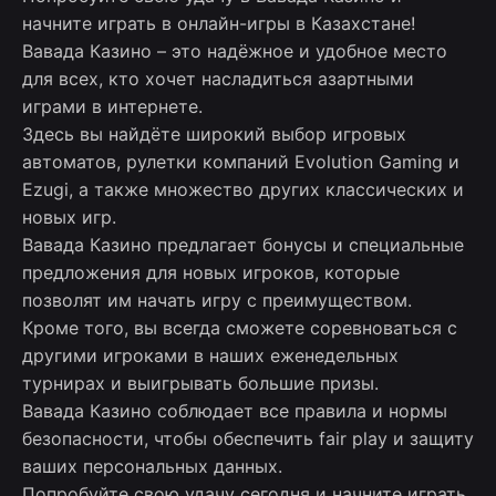
начните играть в онлайн-игры в Казахстане!
Вавада Казино – это надёжное и удобное место
для всех, кто хочет насладиться азартными
играми в интернете.
Здесь вы найдёте широкий выбор игровых
автоматов, рулетки компаний Evolution Gaming и
Ezugi, а также множество других классических и
новых игр.
Вавада Казино предлагает бонусы и специальные
предложения для новых игроков, которые
позволят им начать игру с преимуществом.
Кроме того, вы всегда сможете соревноваться с
другими игроками в наших еженедельных
турнирах и выигрывать большие призы.
Вавада Казино соблюдает все правила и нормы
безопасности, чтобы обеспечить fair play и защиту
ваших персональных данных.
Попробуйте свою удачу сегодня и начните играть