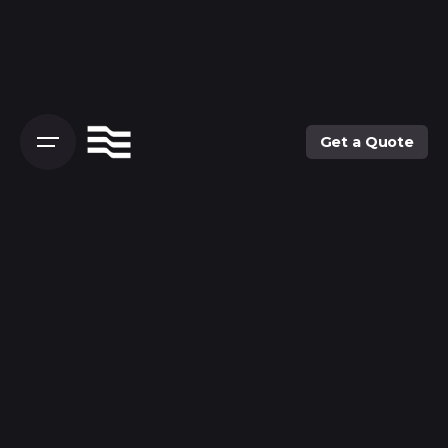
Get a Quote