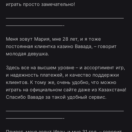
играть просто замечательно!
—————————————————————————
————————————-
Меня зовут Мария, мне 28 лет, и я тоже
постоянная клиентка казино Вавада, – говорит
молодая девушка.
Здесь все на высшем уровне – и ассортимент игр,
и надежность платежей, и качество поддержки
клиентов. К тому же, очень удобно, что можно
играть на официальном сайте даже из Казахстана!
Спасибо Ваваде за такой удобный сервис.
—————————————————————————
————————————-
Привет, меня зовут Иван, и мне 31 год, – говорит