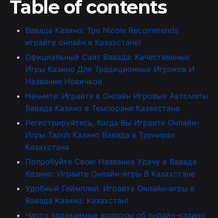
Table of contents
Вавада Казино: Тре Nicole Recommends
играйте онлайн в Казахстане!
Официальный Сайт Вавада: Качественные
Игры Казино Для Традиционных Игроков И
Название Новичков
Начните: Играйте в Онлайн Игровые Автоматы
Вавада Казино в Темпоране Казахстана
Регистрируйтесь, Когда Вы Играете Онлайн-
Игры Тарuh Казино Вавада в Турнирах
Казахстана
Попробуйте Свою Название Удачу в Вавада
Казино: Играйте Онлайн-игры В Казахстане
Удобный Геймплей: Играйте Онлайн-игры в
Вавада Казино: Казахстан!
Часто задаваемые вопросы об онлайн-казино