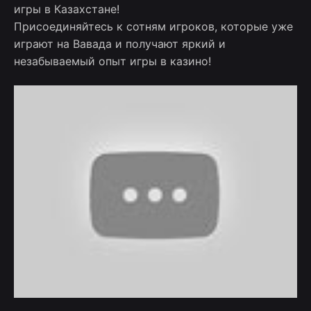
игры в Казахстане!
Присоединяйтесь к сотням игроков, которые уже
играют на Вавада и получают яркий и
незабываемый опыт игры в казино!