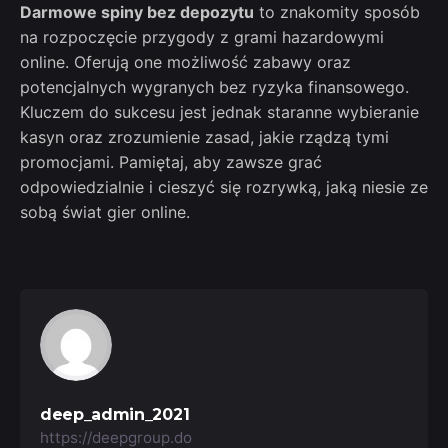
Darmowe spiny bez depozytu
to znakomity sposób
na rozpoczęcie przygody z grami hazardowymi
online. Oferują one możliwość zabawy oraz
potencjalnych wygranych bez ryzyka finansowego.
Kluczem do sukcesu jest jednak staranne wybieranie
kasyn oraz zrozumienie zasad, jakie rządzą tymi
promocjami. Pamiętaj, aby zawsze grać
odpowiedzialnie i cieszyć się rozrywką, jaką niesie ze
sobą świat gier online.
deep_admin_2021
https://deepgroup.do