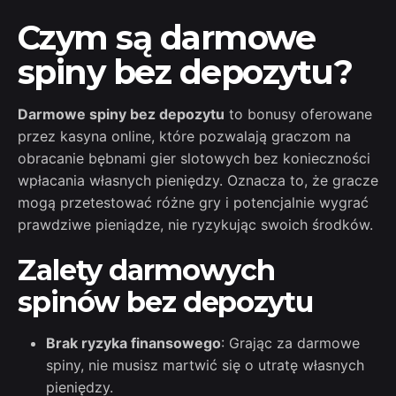
Czym są darmowe
spiny bez depozytu?
Darmowe spiny bez depozytu
to bonusy oferowane
przez kasyna online, które pozwalają graczom na
obracanie bębnami gier slotowych bez konieczności
wpłacania własnych pieniędzy. Oznacza to, że gracze
mogą przetestować różne gry i potencjalnie wygrać
prawdziwe pieniądze, nie ryzykując swoich środków.
Zalety darmowych
spinów bez depozytu
Brak ryzyka finansowego
: Grając za darmowe
spiny, nie musisz martwić się o utratę własnych
pieniędzy.