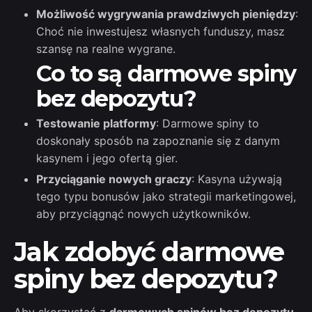
Możliwość wygrywania prawdziwych pieniędzy
:
Choć nie inwestujesz własnych funduszy, masz
szansę na realne wygrane.
Co to są darmowe spiny
bez depozytu?
Testowanie platformy
: Darmowe spiny to
doskonały sposób na zapoznanie się z danym
kasynem i jego ofertą gier.
Przyciąganie nowych graczy
: Kasyna używają
tego typu bonusów jako strategii marketingowej,
aby przyciągnąć nowych użytkowników.
Jak zdobyć darmowe
spiny bez depozytu?
Aby skorzystać z
darmowych spinów bez depozytu
,