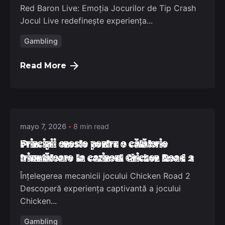
Red Baron Live: Emoția Jocurilor de Tip Crash
Jocul Live redefinește experiența...
Gambling
Read More
Posted by
deep_admin_2021
mayo 7, 2026
8 min read
Principii oneste pentru o călătorie
triumfătoare la cazinoul Chicken Road 2
Înțelegerea mecanicii jocului Chicken Road 2
Descoperă experiența captivantă a jocului
Chicken...
Gambling