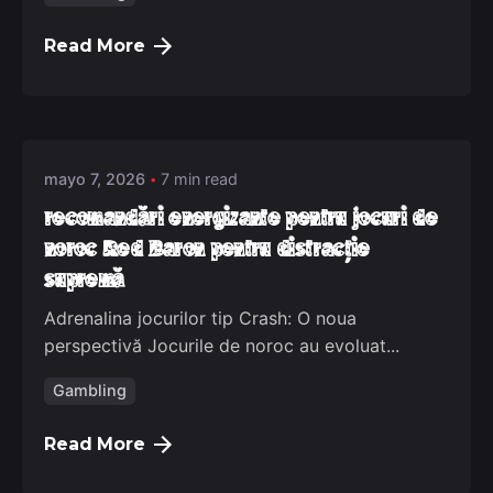
Read More
Posted by
deep_admin_2021
mayo 7, 2026
7 min read
recomandări energizante pentru jocuri de
noroc Red Baron pentru distracție
supremă
Adrenalina jocurilor tip Crash: O noua
perspectivă Jocurile de noroc au evoluat...
Gambling
Read More