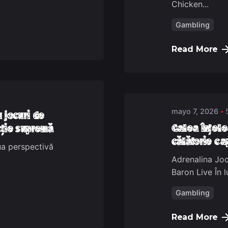
Chicken...
Gambling
Posted
deep_
Read More
mayo 7, 2026
 jocuri de
Calea înțele
cție supremă
călătorie ca
ua perspectivă
Adrenalina Joc
Baron Live În l
Gambling
Posted
deep_
Read More