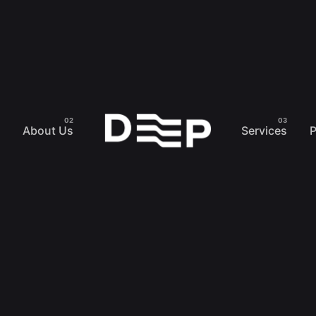
About Us
Services
P