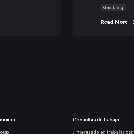
Gambling
Read More
Domingo
Consultas de trabajo
roup
¿Interesado en trabajar con