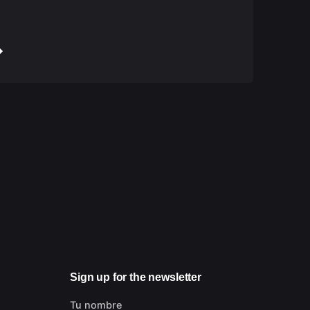
Sign up for the newsletter
Tu nombre