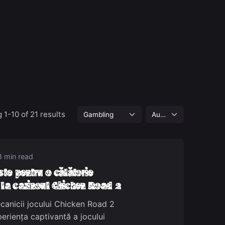
 by
admin_2021
1-10 of 21 results
8 min read
ste pentru o călătorie
 la cazinoul Chicken Road 2
canicii jocului Chicken Road 2
riența captivantă a jocului