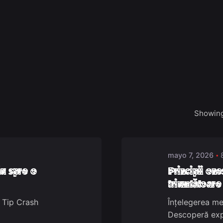
Posted
deep_
Showing 
mayo 7, 2026
u spre o
Principii one
triumfătoare
 Tip Crash
Înțelegerea me
Descoperă expe