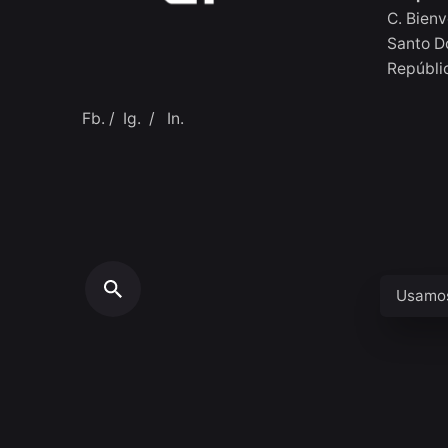
C. Bienv
Santo D
Repúbli
Fb.
/
Ig.
/
In.
Usamos