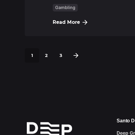
Gambling
Read More
1
2
3
Santo 
Deep G