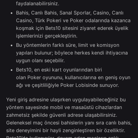
faydalanabilirsiniz.
Bahis, Canlı Bahis, Sanal Sporlar, Casino, Canlı
Casino, Türk Pokeri ve Poker odalarında kazanca
koşmak için Bets10 sitesini ziyaret ederek üyelik
işlemlerinizi gerçekleştirin.
Bu yöntemlerin farklı süre, limit ve komisyon
yapıları bulunur; böylece herkes kendi ihtiyacına
uygun olanı seçebilir.
Bets10, en eski kart oyunlarından biri
olan Poker oyununu, kullanıcılarına en geniş oyun
ağı ve çeşitliliğiyle Poker Lobisinde sunuyor.
Yeni giriş adresine ulaşırken uygulayabileceğiniz bu
yöntem sayesinde mobil ve masaüstü cihazlardan
zahmetsiz şekilde güvenli adrese ulaşabilirsiniz.
Geleneksel maç öncesi bahislerin yanı sıra canlı bahis,
site deneyimini bir hayli zenginleştiren bir özelliktir.