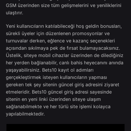
GSM üzerinden size tüm gelişmelerini ve yeniliklerini
ulaştırır.
Yeni kullanıcıların katılabileceği hoş geldin bonusları,
sürekli üyeler için düzenlenen promosyonlar ve
turnuvalar derken, eğlence ve kazanç seçenekleri
açısından sıkılmaya pek de fırsat bulamayacaksınız.
Üstelik, siteye mobil cihazlar üzerinden de dilediğiniz
her yerden bağlanabilir, canlı bahis heyecanını anında
yaşayabilirsiniz. Bets10 kayıt ol adımları
gerçekleştirmek isteyen kullanıcıların yapması
gereken tek şey sitenin güncel giriş adresini ziyaret
etmeleridir. Bets10 güncel giriş adresi sayesinde
sitenin en yeni linki üzerinden siteye ulaşım
sağlanabilmekte ve her türlü site işlemi kolayca
yapılabilmektedir.