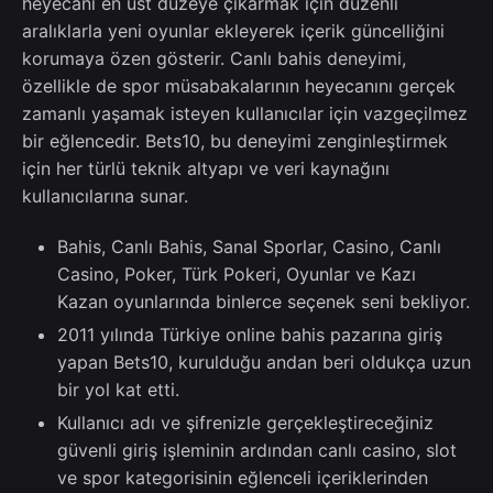
heyecanı en üst düzeye çıkarmak için düzenli
aralıklarla yeni oyunlar ekleyerek içerik güncelliğini
korumaya özen gösterir. Canlı bahis deneyimi,
özellikle de spor müsabakalarının heyecanını gerçek
zamanlı yaşamak isteyen kullanıcılar için vazgeçilmez
bir eğlencedir. Bets10, bu deneyimi zenginleştirmek
için her türlü teknik altyapı ve veri kaynağını
kullanıcılarına sunar.
Bahis, Canlı Bahis, Sanal Sporlar, Casino, Canlı
Casino, Poker, Türk Pokeri, Oyunlar ve Kazı
Kazan oyunlarında binlerce seçenek seni bekliyor.
2011 yılında Türkiye online bahis pazarına giriş
yapan Bets10, kurulduğu andan beri oldukça uzun
bir yol kat etti.
Kullanıcı adı ve şifrenizle gerçekleştireceğiniz
güvenli giriş işleminin ardından canlı casino, slot
ve spor kategorisinin eğlenceli içeriklerinden