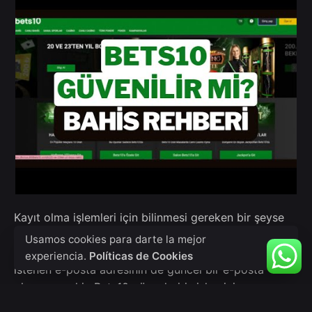
Kayıt olma işlemleri için bilinmesi gereken bir şeyse
üyelik oluşturmak isteyen kullanıcıların 18 yaşından
Usamos cookies para darte la mejor
büyük olması gerektiğidir. Ayrıca siteye girmek
experiencia.
Políticas de Cookies
istenen e-posta adresinin de güncel bir e-posta
olması gerekir. Bets10 güncel giriş işlemini
tamamlayan kullanıcılar Bets10 üzerinden ilk para