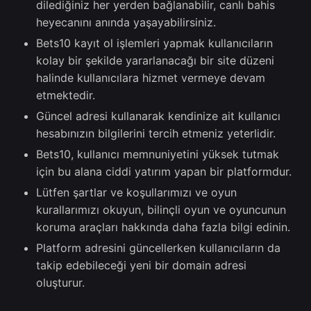
dilediğiniz her yerden bağlanabilir, canlı bahis
heyecanını anında yaşayabilirsiniz.
Bets10 kayıt ol işlemleri yapmak kullanıcıların
kolay bir şekilde yararlanacağı bir site düzeni
halinde kullanıcılara hizmet vermeye devam
etmektedir.
Güncel adresi kullanarak kendinize ait kullanıcı
hesabınızın bilgilerini tercih etmeniz yeterlidir.
Bets10, kullanıcı memnuniyetini yüksek tutmak
için bu alana ciddi yatırım yapan bir platformdur.
Lütfen şartlar ve koşullarımızı ve oyun
kurallarımızı okuyun, bilinçli oyun ve oyuncunun
koruma araçları hakkında daha fazla bilgi edinin.
Platform adresini güncellerken kullanıcıların da
takip edebileceği yeni bir domain adresi
oluşturur.