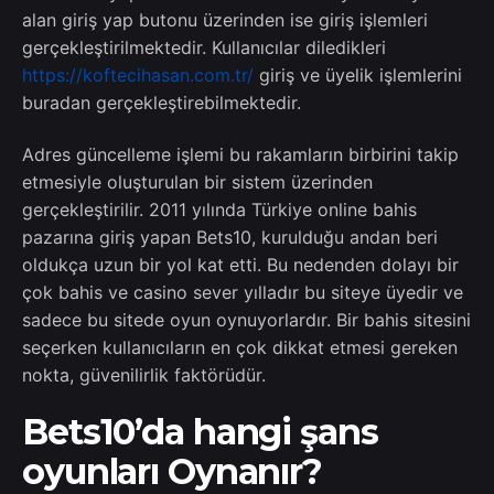
alan giriş yap butonu üzerinden ise giriş işlemleri
gerçekleştirilmektedir. Kullanıcılar diledikleri
https://koftecihasan.com.tr/
giriş ve üyelik işlemlerini
buradan gerçekleştirebilmektedir.
Adres güncelleme işlemi bu rakamların birbirini takip
etmesiyle oluşturulan bir sistem üzerinden
gerçekleştirilir. 2011 yılında Türkiye online bahis
pazarına giriş yapan Bets10, kurulduğu andan beri
oldukça uzun bir yol kat etti. Bu nedenden dolayı bir
çok bahis ve casino sever yılladır bu siteye üyedir ve
sadece bu sitede oyun oynuyorlardır. Bir bahis sitesini
seçerken kullanıcıların en çok dikkat etmesi gereken
nokta, güvenilirlik faktörüdür.
Bets10’da hangi şans
oyunları Oynanır?