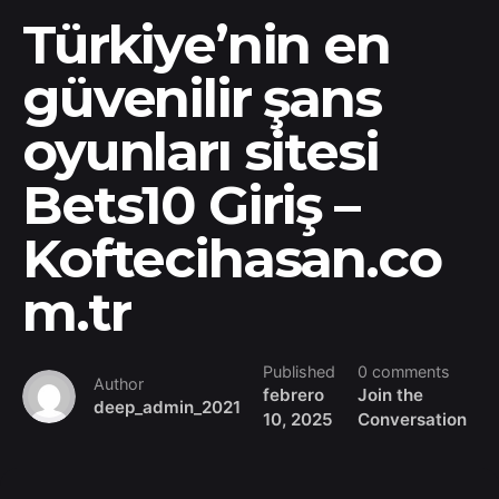
Türkiye’nin en
güvenilir şans
oyunları sitesi
Bets10 Giriş –
Koftecihasan.co
m.tr
Published
0 comments
Author
febrero
Join the
deep_admin_2021
10, 2025
Conversation