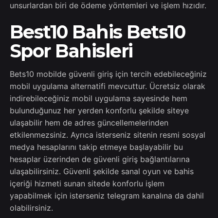
unsurlardan biri de ödeme yöntemleri ve işlem hızıdır.
Best10 Bahis Bets10
Spor Bahisleri
Bets10 mobilde güvenli giriş için tercih edebileceğiniz
mobil uygulama alternatifi mevcuttur. Ücretsiz olarak
indirebileceğiniz mobil uygulama sayesinde hem
bulunduğunuz her yerden konforlu şekilde siteye
ulaşabilir hem de adres güncellemelerinden
etkilenmezsiniz. Ayrıca isterseniz sitenin resmi sosyal
medya hesaplarını takip etmeye başlayabilir bu
hesaplar üzerinden de güvenli giriş bağlantılarına
ulaşabilirsiniz. Güvenli şekilde sanal oyun ve bahis
içeriği hizmeti sunan sitede konforlu işlem
yapabilmek için isterseniz telegram kanalına da dahil
olabilirsiniz.