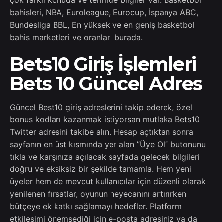
bahisleri, NBA, Euroleague, Eurocup, İspanya ABC,
Bundesliga BBL, En yüksek ve en geniş basketbol
bahis marketleri ve oranları burada.
Bets10 Giriş İşlemleri
Bets 10 Güncel Adres
Güncel Best10 giriş adreslerini takip ederek, özel
bonus kodları kazanmak istiyorsan mutlaka Bets10
Twitter adresini takibe alın. Hesap açtıktan sonra
sayfanın en üst kısmında yer alan ”Üye Ol” butonunu
tıkla ve karşınıza açılacak sayfada gelecek bilgileri
doğru ve eksiksiz bir şekilde tamamla. Hem yeni
üyeler hem de mevcut kullanıcılar için düzenli olarak
yenilenen fırsatlar, oyunun heyecanını artırırken
bütçeye ek katkı sağlamayı hedefler. Platform
etkileşimi önemsediği için e-posta adresiniz ya da