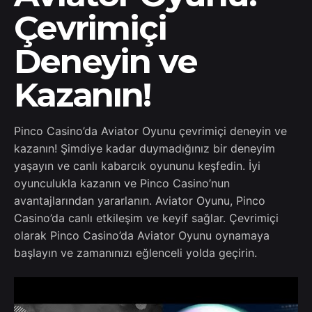
Çevrimiçi
Deneyin ve
Kazanın!
Pinco Casino’da Aviator Oyunu çevrimiçi deneyin ve
kazanın! Şimdiye kadar duymadığınız bir deneyim
yaşayın ve canlı kabarcık oyununu keşfedin. İyi
oyunculukla kazanın ve Pinco Casino’nun
avantajlarından yararlanın. Aviator Oyunu, Pinco
Casino’da canlı etkileşim ve keyif sağlar. Çevrimiçi
olarak Pinco Casino’da Aviator Oyunu oynamaya
başlayın ve zamanınızı eğlenceli yolda geçirin.