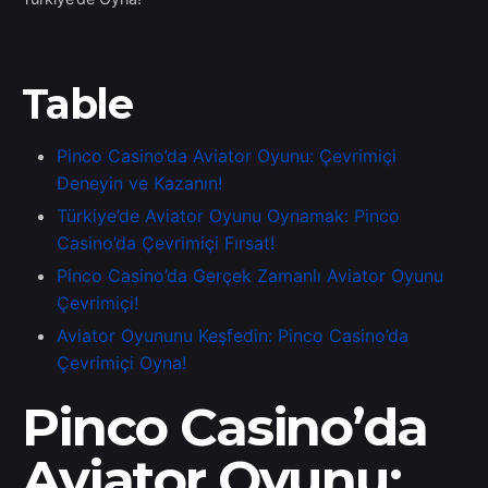
Table
Pinco Casino’da Aviator Oyunu: Çevrimiçi
Deneyin ve Kazanın!
Türkiye’de Aviator Oyunu Oynamak: Pinco
Casino’da Çevrimiçi Fırsat!
Pinco Casino’da Gerçek Zamanlı Aviator Oyunu
Çevrimiçi!
Aviator Oyununu Keşfedin: Pinco Casino’da
Çevrimiçi Oyna!
Pinco Casino’da
Aviator Oyunu: