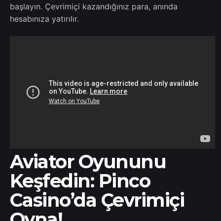
başlayın. Çevrimiçi kazandığınız para, anında
hesabınıza yatırılır.
Aviator Oyununu
Keşfedin: Pinco
Casino’da Çevrimiçi
Oyna!