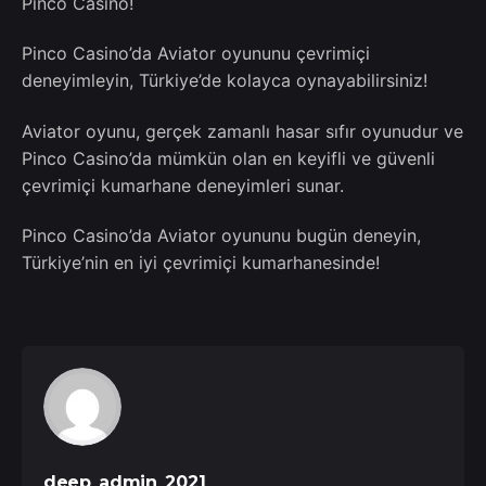
Pinco Casino!
Pinco Casino’da Aviator oyununu çevrimiçi
deneyimleyin, Türkiye’de kolayca oynayabilirsiniz!
Aviator oyunu, gerçek zamanlı hasar sıfır oyunudur ve
Pinco Casino’da mümkün olan en keyifli ve güvenli
çevrimiçi kumarhane deneyimleri sunar.
Pinco Casino’da Aviator oyununu bugün deneyin,
Türkiye’nin en iyi çevrimiçi kumarhanesinde!
deep_admin_2021