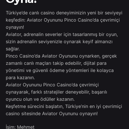
Türkiye’de canlı casino deneyiminizin yeni bir seviyeyi
keşfedin: Aviator Oyununu Pinco Casino’da çevrimiçi
oynayın!
Aviator, adrenalin severler için tasarlanmış bir oyun,
sizin adrenalin seviyenizle oynarak keyif almanızı
sağlar.
Pinco Casino’da Aviator Oyununu oynarken, gerçek
zamanlı canlı maçları takip edebilir, dijital para
yönetimi ve güvenli ödeme yöntemleri ile kolayca
para kazanın.
Aviator Oyununu Pinco Casino’da çevrimiçi
oynayarak, farklı stratejiler deneyebilir, başarılı
oyuncu olun ve ödüller kazanın.
Keşfetme sürecini başlatın, Türkiye’nin en iyi çevrimiçi
casino sitesinde Aviator Oyununu oynayın!
İsim: Mehmet