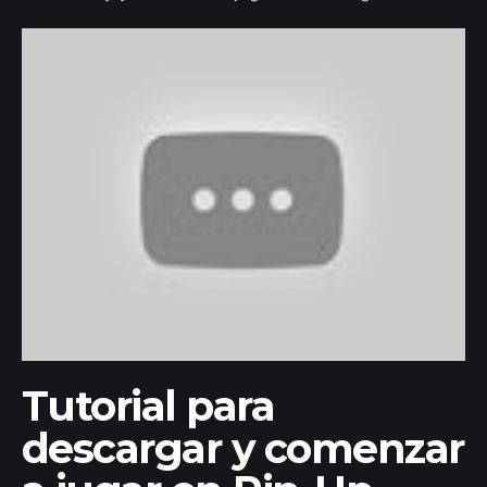
Tutorial para
descargar y comenzar