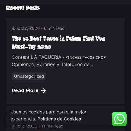
Posted by
Recent Posts
deep_admin_2021
julio 22, 2026
6 min read
The 18 Best Tacos in Tulum That You
Must-Try 2026
Content LA TAQUERÍA · ᴘɪɴᴄʜᴇꜱ ᴛᴀᴄᴏꜱ ꜱʜᴏᴘ
Opiniones, Horarios y Teléfonos de...
Uncategorized
Read More
Posted by
deep_admin_2021
Usamos cookies para darte la mejor
experiencia.
Políticas de Cookies
julio 2, 2026
11 min read