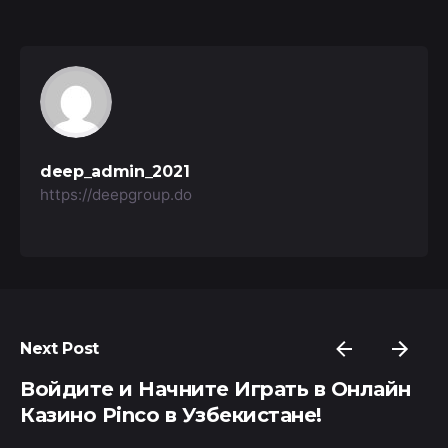
deep_admin_2021
https://deepgroup.do
Next Post
Войдите и Начните Играть в Онлайн
Казино Pinco в Узбекистане!