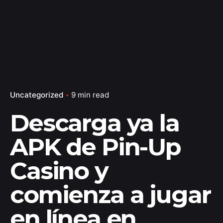
Uncategorized
9 min read
Descarga ya la
APK de Pin-Up
Casino y
comienza a jugar
en línea en