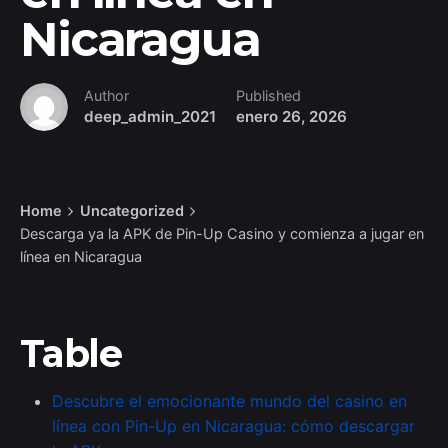
Nicaragua
Author
Published
deep_admin_2021
enero 26, 2026
Home
Uncategorized
Descarga ya la APK de Pin-Up Casino y comienza a jugar en
línea en Nicaragua
Table
Descubre el emocionante mundo del casino en
línea con Pin-Up en Nicaragua: cómo descargar