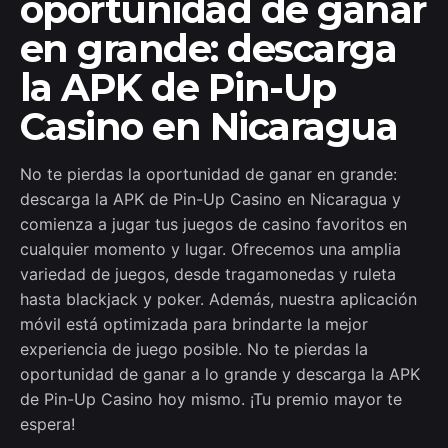
oportunidad de ganar
en grande: descarga
la APK de Pin-Up
Casino en Nicaragua
No te pierdas la oportunidad de ganar en grande:
descarga la APK de Pin-Up Casino en Nicaragua y
comienza a jugar tus juegos de casino favoritos en
cualquier momento y lugar. Ofrecemos una amplia
variedad de juegos, desde tragamonedas y ruleta
hasta blackjack y poker. Además, nuestra aplicación
móvil está optimizada para brindarte la mejor
experiencia de juego posible. No te pierdas la
oportunidad de ganar a lo grande y descarga la APK
de Pin-Up Casino hoy mismo. ¡Tu premio mayor te
espera!