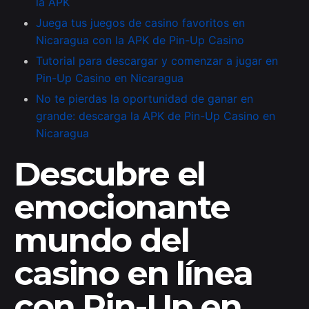
la APK
Juega tus juegos de casino favoritos en
Nicaragua con la APK de Pin-Up Casino
Tutorial para descargar y comenzar a jugar en
Pin-Up Casino en Nicaragua
No te pierdas la oportunidad de ganar en
grande: descarga la APK de Pin-Up Casino en
Nicaragua
Descubre el
emocionante
mundo del
casino en línea
con Pin-Up en