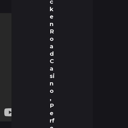
c
k
e
n
R
o
a
d
C
a
si
n
o
,
P
e
rf