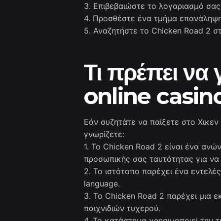
3. Επιβεβαιώστε το λογαριασμό σας
4. Προσθέστε ένα τμήμα επανάληψης
5. Αναζητήστε το Chicken Road 2 στ
Τι πρέπει να
online casin
Εάν συζητάτε να παίξετε στο Χικεν
γνωρίζετε:
1. Το Chicken Road 2 είναι ένα ανώ
προσωπικής σας ταυτότητας για να
2. Το ιστότοπο παρέχει ένα εντελές 
language.
3. Το Chicken Road 2 παρέχει μια 
παιχνιδιών τυχερού.
4. Το κατάστημα χρησιμοποιεί την 