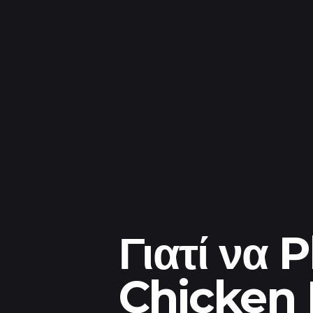
Γιατί να P
Chicken 