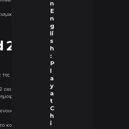
n
E
ιτισμικών εκδηλώσεων,
n
g
li
s
d 2 casino
h
:
P
l
ες της Ελλάδας με ένα νέο
a
y
casino online δεν είναι εξαίρετος.
a
δημοφιλών παιχνιδιών τζάκποτ,
t
C
μενους 24/7, μπορούν να παίξουν
h
i
στο και ανεπιφύλακτο περιβάλλον