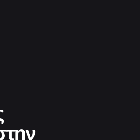
ς
στην