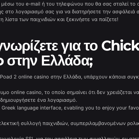
 μέσω του e-mail ή του τηλεφώνου που θα σας σταλεί το c
 στο λογαριασμό σας για να διατηρήσετε την ασφάλειά σ
η λίστα των παιχνιδιών και ξεκινήστε να παίζετε!
 γνωρίζετε για το Chi
o στην Ελλάδα;
 Роad 2 online casino στην Ελλάδα, υπάρχουν κάποια συγ
νυμο online casino, το οποίο σημαίνει ότι δεν χρειάζεται
 δημιουργήσετε ένα λογαριασμό.
Greek language interface, ενabling you to enjoy your favor
εκλεκτική συλλογή παιχνιδιών, συμπεριλαμβανομένων ρολι
τεχνολογία SSL για την ασφάλεια των συναλλαγών, εν gara