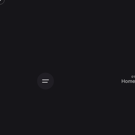
Skip
to
content
Home