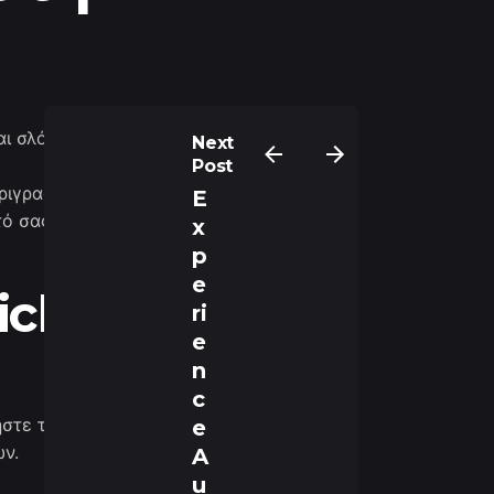
ι σλότ μαχινες.
Next
Post
ριγραφή.
E
ό σας.
x
p
e
Chicken Road
ri
e
n
Lk.
c
θήστε τα παρακάτω βήματα:
e
Ig.
ών.
A
u