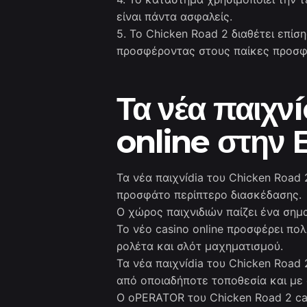
είναι πάντα ασφαλείς.
5. Το Chicken Road 2 διαθέτει επ
προσφέροντας στους παίκες προσφο
Τα νέα παιχν
online στην 
Τα νέα παιχνídia του Chicken Road 
προσφάτο περίπτερο διασκέδασης.
Ο χώρος παιχνιδιών παίζει ένα σημα
Το νέο casino online προσφέρει πο
ρολέτα και σλότ μαχηματισμού.
Τα νέα παιχνídia του Chicken Road 
από οποιαδήποτε τοποθεσία και με
Ο οPERATOR του Chicken Road 2 cas