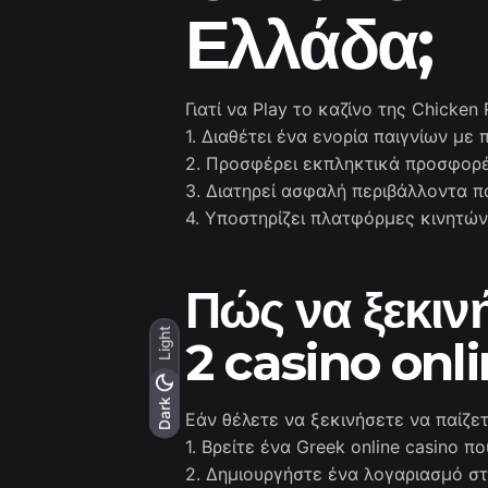
Ελλάδα;
Γιατί να Play το καζίνο της Chicken
1. Διαθέτει ένα ενορία παιγνίων με
2. Προσφέρει εκπληκτικά προσφορές
3. Διατηρεί ασφαλή περιβάλλοντα π
4. Υποστηρίζει πλατφόρμες κινητών
Πώς να ξεκιν
Light
2 casino onl
Light
Dark
Dark
Εάν θέλετε να ξεκινήσετε να παίζε
1. Βρείτε ένα Greek online casino π
2. Δημιουργήστε ένα λογαριασμό στ