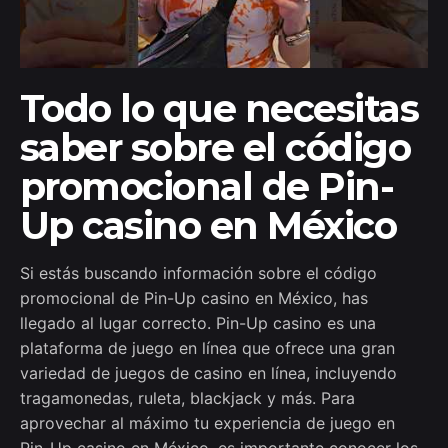
Todo lo que necesitas
saber sobre el código
promocional de Pin-
Up casino en México
Si estás buscando información sobre el código
promocional de Pin-Up casino en México, has
llegado al lugar correcto. Pin-Up casino es una
plataforma de juego en línea que ofrece una gran
variedad de juegos de casino en línea, incluyendo
tragamonedas, ruleta, blackjack y más. Para
aprovechar al máximo tu experiencia de juego en