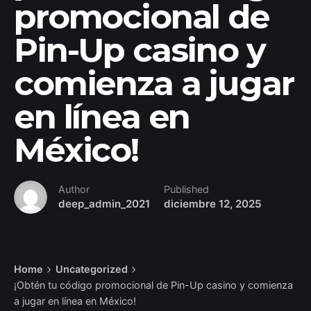
promocional de
Pin-Up casino y
comienza a jugar
en línea en
México!
Author
Published
deep_admin_2021
diciembre 12, 2025
Home
Uncategorized
¡Obtén tu código promocional de Pin-Up casino y comienza
a jugar en línea en México!