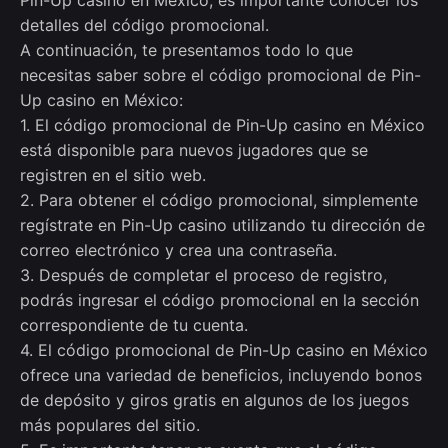
Pin-Up casino en México, es importante conocer los
detalles del código promocional.
A continuación, te presentamos todo lo que
necesitas saber sobre el código promocional de Pin-
Up casino en México:
1. El código promocional de Pin-Up casino en México
está disponible para nuevos jugadores que se
registren en el sitio web.
2. Para obtener el código promocional, simplemente
regístrate en Pin-Up casino utilizando tu dirección de
correo electrónico y crea una contraseña.
3. Después de completar el proceso de registro,
podrás ingresar el código promocional en la sección
correspondiente de tu cuenta.
4. El código promocional de Pin-Up casino en México
ofrece una variedad de beneficios, incluyendo bonos
de depósito y giros gratis en algunos de los juegos
más populares del sitio.