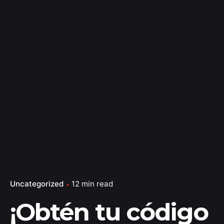
Uncategorized
12 min read
¡Obtén tu código