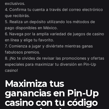
exclusivos.
4. Confirma tu cuenta a través del correo electrónico
que recibirás.
5. Realiza un depósito utilizando los métodos de
pago disponibles en México.
6. Navega por la amplia variedad de juegos de casino
en línea y elige tu favorito.
7. Comienza a jugar y diviértete mientras ganas
fabulosos premios.
8. ¡No te olvides de revisar las promociones y ofertas
especiales para maximizar tu diversión en Pin-Up
casino!
Maximiza tus
ganancias en Pin-Up
casino con tu código