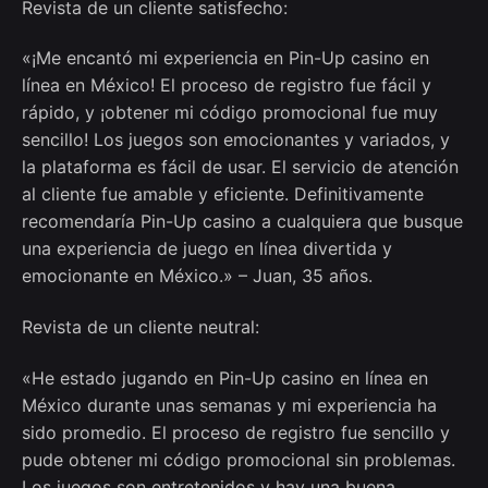
Revista de un cliente satisfecho:
«¡Me encantó mi experiencia en Pin-Up casino en
línea en México! El proceso de registro fue fácil y
rápido, y ¡obtener mi código promocional fue muy
sencillo! Los juegos son emocionantes y variados, y
la plataforma es fácil de usar. El servicio de atención
al cliente fue amable y eficiente. Definitivamente
recomendaría Pin-Up casino a cualquiera que busque
una experiencia de juego en línea divertida y
emocionante en México.» – Juan, 35 años.
Revista de un cliente neutral:
«He estado jugando en Pin-Up casino en línea en
México durante unas semanas y mi experiencia ha
sido promedio. El proceso de registro fue sencillo y
pude obtener mi código promocional sin problemas.
Los juegos son entretenidos y hay una buena