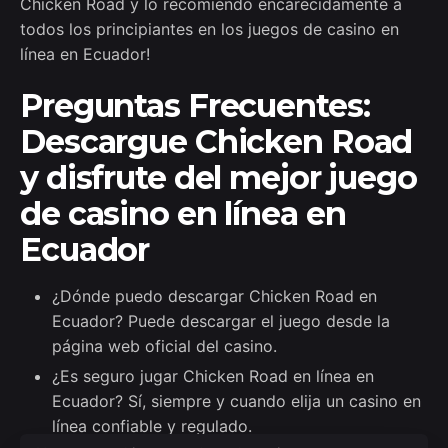
Chicken Road y lo recomiendo encarecidamente a
todos los principiantes en los juegos de casino en
línea en Ecuador!
Preguntas Frecuentes:
Descargue Chicken Road
y disfrute del mejor juego
de casino en línea en
Ecuador
¿Dónde puedo descargar Chicken Road en
Ecuador? Puede descargar el juego desde la
página web oficial del casino.
¿Es seguro jugar Chicken Road en línea en
Ecuador? Sí, siempre y cuando elija un casino en
línea confiable y regulado.