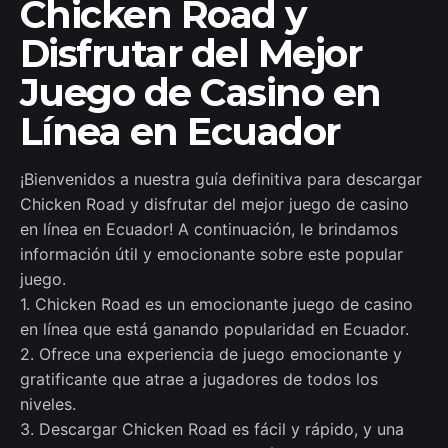
Chicken Road y
Disfrutar del Mejor
Juego de Casino en
Línea en Ecuador
¡Bienvenidos a nuestra guía definitiva para descargar
Chicken Road y disfrutar del mejor juego de casino
en línea en Ecuador! A continuación, le brindamos
información útil y emocionante sobre este popular
juego.
1. Chicken Road es un emocionante juego de casino
en línea que está ganando popularidad en Ecuador.
2. Ofrece una experiencia de juego emocionante y
gratificante que atrae a jugadores de todos los
niveles.
3. Descargar Chicken Road es fácil y rápido, y una