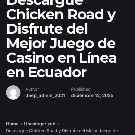
Chicken Road y
Disfrute del
Mejor Juego de
Casino en Línea
en Ecuador
Author
Published
deep_admin_2021
diciembre 12, 2025
Home
Uncategorized
Descargue Chicken Road y Disfrute del Mejor Juego de