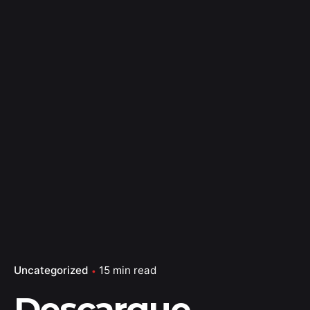
Uncategorized
15 min read
Descargue