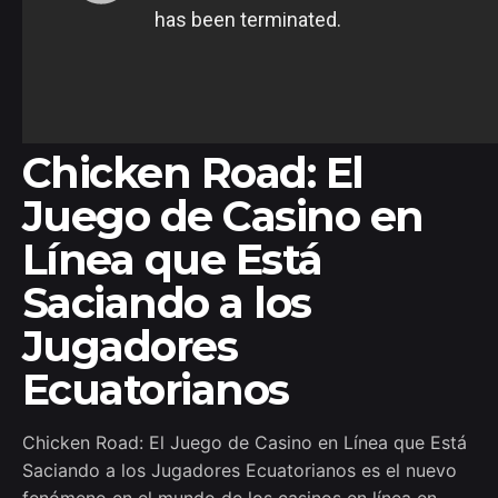
Chicken Road: El
Juego de Casino en
Línea que Está
Saciando a los
Jugadores
Ecuatorianos
Chicken Road: El Juego de Casino en Línea que Está
Saciando a los Jugadores Ecuatorianos es el nuevo
fenómeno en el mundo de los casinos en línea en