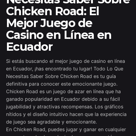
Chicken Road: El
Mejor Juego de
Casino en Línea en
Ecuador
Si estás buscando el mejor juego de casino en línea
en Ecuador, ¡has encontrado tu lugar! Todo Lo Que
Necesitas Saber Sobre Chicken Road es tu guía
definitiva para conocer este emocionante juego.
Chicken Road es un juego de azar en línea que ha
ganado popularidad en Ecuador debido a su fácil
jugabilidad y atractivas recompensas. Los gráficos
nítidos y el diseño intuitivo hacen que la experiencia
de juego sea agradable y emocionante.
En Chicken Road, puedes jugar y ganar en cualquier