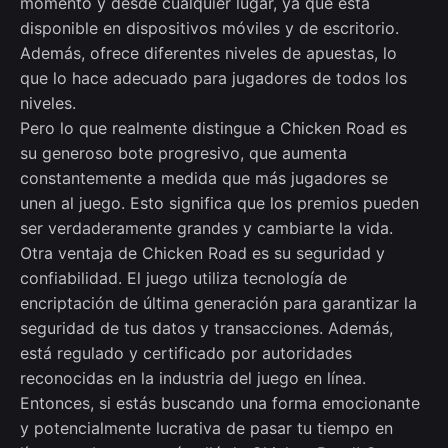
momento y desde cualquier lugar, ya que está
disponible en dispositivos móviles y de escritorio.
Además, ofrece diferentes niveles de apuestas, lo
que lo hace adecuado para jugadores de todos los
niveles.
Pero lo que realmente distingue a Chicken Road es
su generoso bote progresivo, que aumenta
constantemente a medida que más jugadores se
unen al juego. Esto significa que los premios pueden
ser verdaderamente grandes y cambiarte la vida.
Otra ventaja de Chicken Road es su seguridad y
confiabilidad. El juego utiliza tecnología de
encriptación de última generación para garantizar la
seguridad de tus datos y transacciones. Además,
está regulado y certificado por autoridades
reconocidas en la industria del juego en línea.
Entonces, si estás buscando una forma emocionante
y potencialmente lucrativa de pasar tu tiempo en