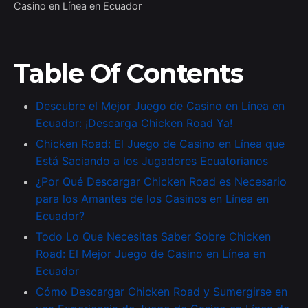
Casino en Línea en Ecuador
Table Of Contents
Descubre el Mejor Juego de Casino en Línea en
Ecuador: ¡Descarga Chicken Road Ya!
Chicken Road: El Juego de Casino en Línea que
Está Saciando a los Jugadores Ecuatorianos
¿Por Qué Descargar Chicken Road es Necesario
para los Amantes de los Casinos en Línea en
Ecuador?
Todo Lo Que Necesitas Saber Sobre Chicken
Road: El Mejor Juego de Casino en Línea en
Ecuador
Cómo Descargar Chicken Road y Sumergirse en