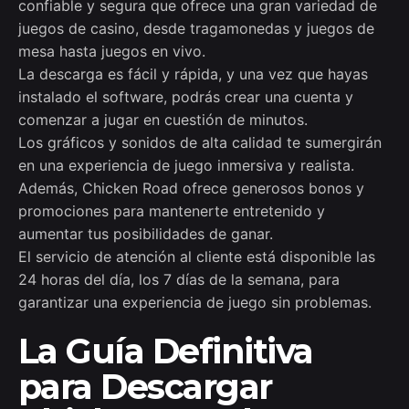
confiable y segura que ofrece una gran variedad de
juegos de casino, desde tragamonedas y juegos de
mesa hasta juegos en vivo.
La descarga es fácil y rápida, y una vez que hayas
instalado el software, podrás crear una cuenta y
comenzar a jugar en cuestión de minutos.
Los gráficos y sonidos de alta calidad te sumergirán
en una experiencia de juego inmersiva y realista.
Además, Chicken Road ofrece generosos bonos y
promociones para mantenerte entretenido y
aumentar tus posibilidades de ganar.
El servicio de atención al cliente está disponible las
24 horas del día, los 7 días de la semana, para
garantizar una experiencia de juego sin problemas.
La Guía Definitiva
para Descargar