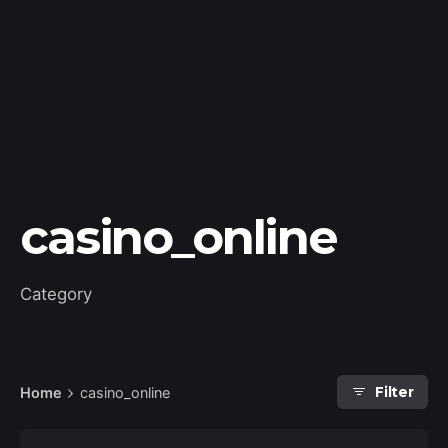
casino_online
Category
Posted by
Home
casino_online
Filter
deep_admin_2021