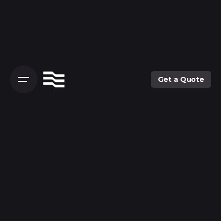
Skip
to
content
Get a Quote