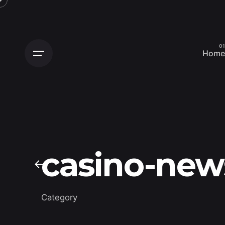
Skip
to
content
Home
casino-new
Category