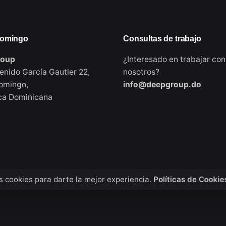
Domingo
Consultas de trabajo
roup
¿Interesado en trabajar con
enido García Gautier 22,
nosotros?
omingo,
info@deepgroup.do
ca Dominicana
 cookies para darte la mejor experiencia.
Políticas de Cookie