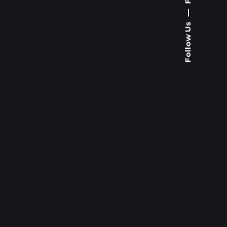
—
Follow Us