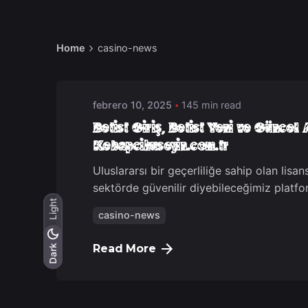
Posted by
deep_admin_2021
Home
casino-news
febrero 10, 2025
145 min read
Betist Giriş, Betist Yeni ve Güncel 
Kebapcihuseyin.com.tr
Uluslararsı bir geçerliliğe sahip olan lisa
sektörde güvenilir diyebileceğimiz platfor
Light
casino-news
Read More
Light
Dark
Dark