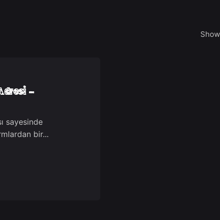
Showi
Adresi -
nsı sayesinde
mlardan bir...