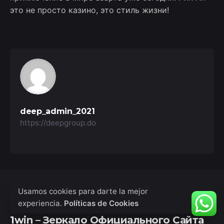
это не просто казино, это стиль жизни!
deep_admin_2021
https://deepgroup.do
Usamos cookies para darte la mejor
Next Post
experiencia.
Políticas de Cookies
1win – Зеркало Официального Сайта