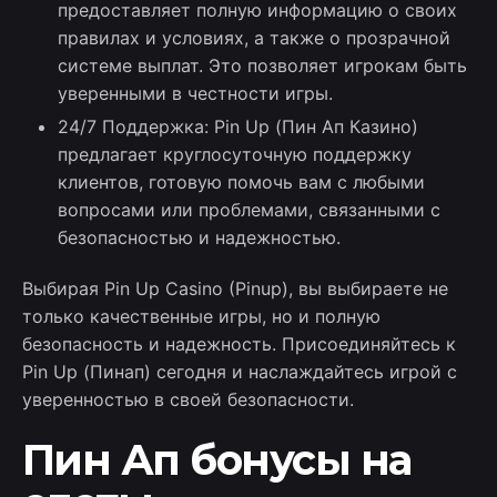
предоставляет полную информацию о своих
правилах и условиях, а также о прозрачной
системе выплат. Это позволяет игрокам быть
уверенными в честности игры.
24/7 Поддержка: Pin Up (Пин Ап Казино)
предлагает круглосуточную поддержку
клиентов, готовую помочь вам с любыми
вопросами или проблемами, связанными с
безопасностью и надежностью.
Выбирая Pin Up Casino (Pinup), вы выбираете не
только качественные игры, но и полную
безопасность и надежность. Присоединяйтесь к
Pin Up (Пинап) сегодня и наслаждайтесь игрой с
уверенностью в своей безопасности.
Пин Ап бонусы на