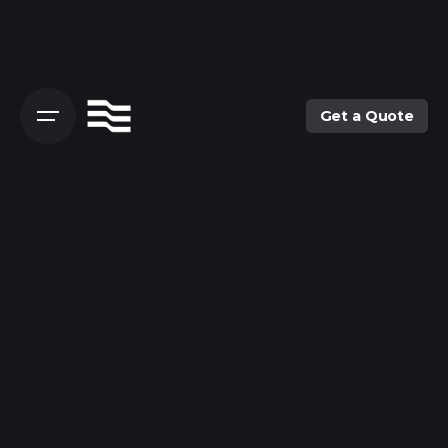
Get a Quote