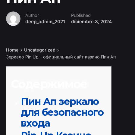
Author
Published
deep_admin_2021
diciembre 3, 2024
Home
Uncategorized
Зеркало Pin Up – официальный сайт казино Пин Ап
Содержимое
Пин Ап зеркало
для безопасного
входа