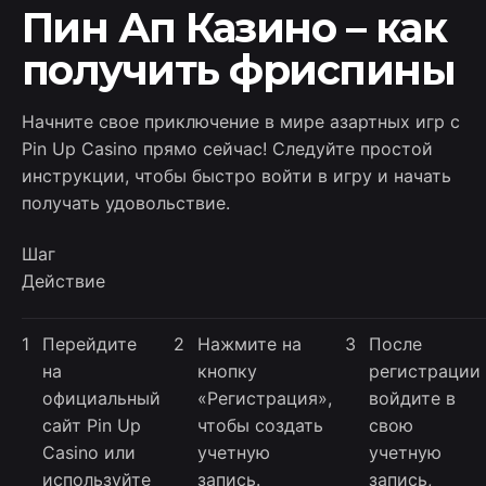
Пин Ап Казино – как
получить фриспины
Начните свое приключение в мире азартных игр с
Pin Up Casino прямо сейчас! Следуйте простой
инструкции, чтобы быстро войти в игру и начать
получать удовольствие.
Шаг
Действие
1
Перейдите
2
Нажмите на
3
После
на
кнопку
регистрации
официальный
«Регистрация»,
войдите в
сайт Pin Up
чтобы создать
свою
Casino или
учетную
учетную
используйте
запись.
запись,