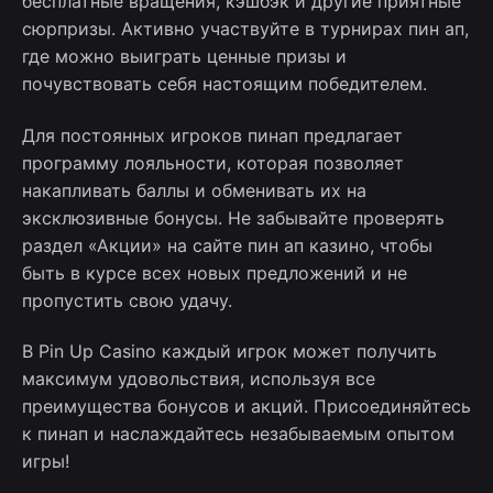
бесплатные вращения, кэшбэк и другие приятные
сюрпризы. Активно участвуйте в турнирах пин ап,
где можно выиграть ценные призы и
почувствовать себя настоящим победителем.
Для постоянных игроков пинап предлагает
программу лояльности, которая позволяет
накапливать баллы и обменивать их на
эксклюзивные бонусы. Не забывайте проверять
раздел «Акции» на сайте пин ап казино, чтобы
быть в курсе всех новых предложений и не
пропустить свою удачу.
В Pin Up Casino каждый игрок может получить
максимум удовольствия, используя все
преимущества бонусов и акций. Присоединяйтесь
к пинап и наслаждайтесь незабываемым опытом
игры!