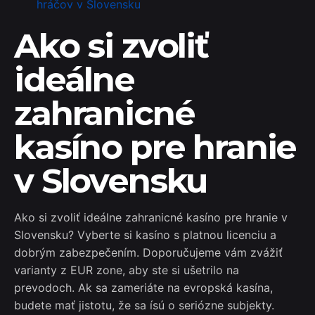
hráčov v Slovensku
Ako si zvoliť
ideálne
zahranicné
kasíno pre hranie
v Slovensku
Ako si zvoliť ideálne zahranicné kasíno pre hranie v
Slovensku? Vyberte si kasíno s platnou licenciu a
dobrým zabezpečením. Doporučujeme vám zvážiť
varianty z EUR zone, aby ste si ušetrilo na
prevodoch. Ak sa zameriáte na evropská kasína,
budete mať jistotu, že sa ísú o seriózne subjekty.