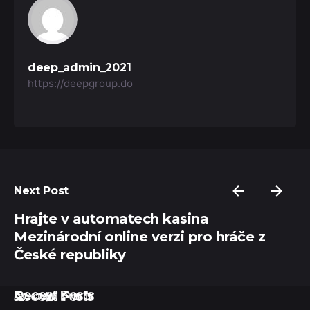
deep_admin_2021
https://deepgroup.do
Next Post
Hrajte v automatech kasina
Mezinárodní online verzi pro hráče z
České republiky
Posted by
Recent Posts
deep_admin_2021