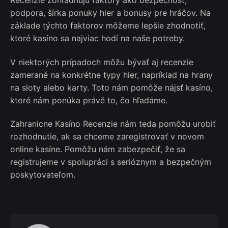
Recenzie zohľadnujú faktory ako bezpečnosť,
podpora, šírka ponuky hier a bonusy pre hráčov. Na
základe týchto faktorov môžeme lepšie zhodnotiť,
ktoré kasíno sa najviac hodí na naše potreby.
V niektorých prípadoch môžu bývať aj recenzie
zamerané na konkrétne typy hier, napríklad na hrany
na sloty alebo karty. Toto nám pomôže nájsť kasíno,
ktoré nám ponúka právě to, čo hľadáme.
Zahranicne Kasíno Recenzie nám teda pomôžu urobiť
rozhodnutie, ak sa chceme zaregistrovať v novom
online kasíne. Pomôžu nám zabezpečiť, že sa
registrujeme v spolupráci s serióznym a bezpečným
poskytovateľom.