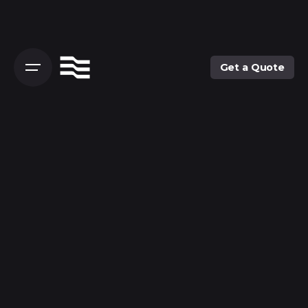
Get a Quote