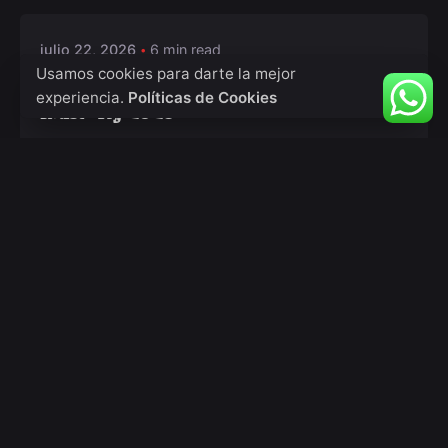
julio 22, 2026
6 min read
Usamos cookies para darte la mejor
The 18 Best Tacos in Tulum That You
experiencia.
Políticas de Cookies
Must-Try 2026
Content LA TAQUERÍA · ᴘɪɴᴄʜᴇꜱ ᴛᴀᴄᴏꜱ ꜱʜᴏᴘ
Opiniones, Horarios y Teléfonos de...
Uncategorized
Read More
Posted by
deep_admin_2021
julio 2, 2026
11 min read
Seleccionados brillaron en Mundial
Escolar de Triatlón en Versalles: Oro y