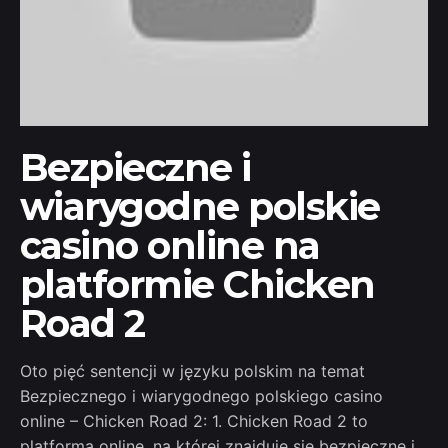
Bezpieczne i
wiarygodne polskie
casino online na
platformie Chicken
Road 2
Oto pięć sentencji w języku polskim na temat
Bezpiecznego i wiarygodnego polskiego casino
online – Chicken Road 2: 1. Chicken Road 2 to
platforma online, na której znajduje się bezpieczne i