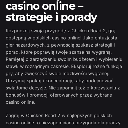
casino online –
strategie i porady
Rozpocznij swoją przygodę z Chicken Road 2, grą
dostępną w polskich casino online! Jako entuzjasta
gier hazardowych, z pewnością szukasz strategii i
porad, które poprawią twoje szanse na wygraną.
Pamiętaj o zarządzaniu swoim budżetem i wybieraniu
stawk w rozsądnym zakresie. Eksploruj różne funkcje
gry, aby zwiększyć swoje możliwości wygranej.
Utrzymuj spokój i koncentrację, aby podejmować
świadome decyzje. Nie zapomnij też o korzystaniu z
bonusów i promocji oferowanych przez wybrane
casino online.
Zagraj w Chicken Road 2 w najlepszych polskich
casino online to niezapomniana przygoda dla graczy