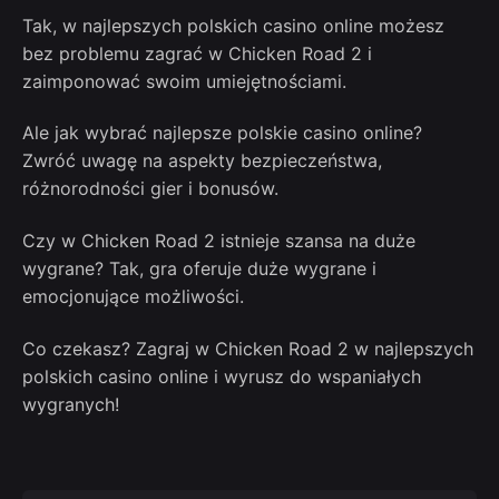
Tak, w najlepszych polskich casino online możesz
bez problemu zagrać w Chicken Road 2 i
zaimponować swoim umiejętnościami.
Ale jak wybrać najlepsze polskie casino online?
Zwróć uwagę na aspekty bezpieczeństwa,
różnorodności gier i bonusów.
Czy w Chicken Road 2 istnieje szansa na duże
wygrane? Tak, gra oferuje duże wygrane i
emocjonujące możliwości.
Co czekasz? Zagraj w Chicken Road 2 w najlepszych
polskich casino online i wyrusz do wspaniałych
wygranych!