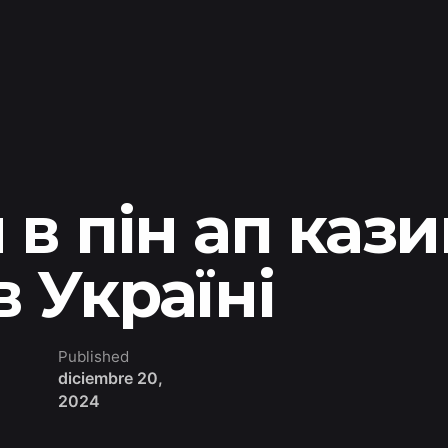
 в пін ап каз
 Україні
Published
diciembre 20,
2024