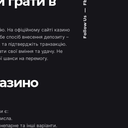
и грати в
Fb.
—
Follow Us
ію. На офіційному сайті казино
ебе спосіб внесення депозиту –
 та підтверджіть транзакцію.
и свої вміння та удачу. Не
ої шанси на перемогу.
казино
и є:
числа.
непарне та інші варіанти.