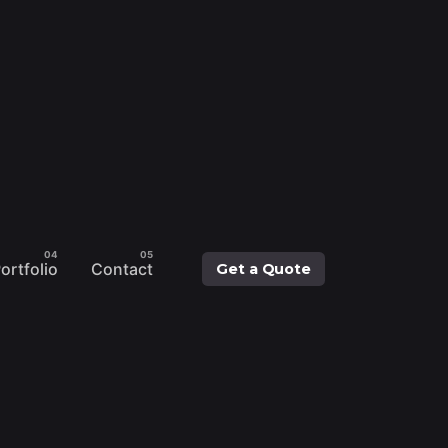
ortfolio
Contact
Get a Quote