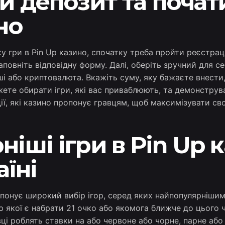
и депозит та почат
но
у гри в Pin Up казино, спочатку треба пройти реєстрац
аповніть відповідну форму. Далі, оберіть зручний для с
ші або криптовалюта. Вкажіть суму, яку бажаєте внести,
те обирати ігри, які вас приваблюють, та демонструват
ії, які казино пропонує гравцям, щоб максимізувати св
іші ігри в Pin Up 
аїні
опонує широкий вибір ігор, серед яких найпопулярнішим
ю якої є набрати 21 очко або якомога ближче до цього 
вці роблять ставки на або червоне або чорне, парне або 