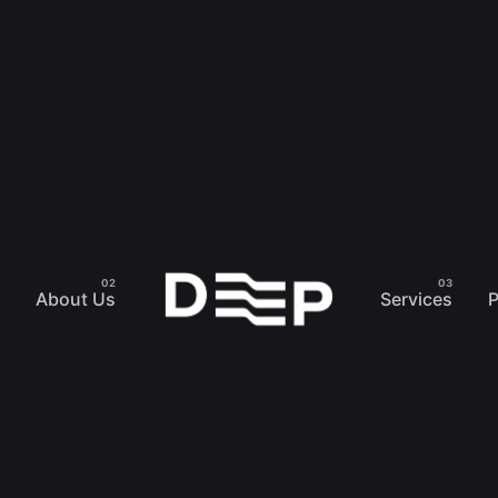
About Us
Services
P