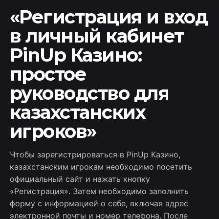
«Регистрация и вход
в личный кабинет
PinUp Казино:
простое
руководство для
казахстанских
игроков»
Чтобы зарегистрироваться в PinUp Казино,
казахстанским игрокам необходимо посетить
официальный сайт и нажать кнопку
«Регистрация». Затем необходимо заполнить
форму с информацией о себе, включая адрес
электронной почты и номер телефона. После