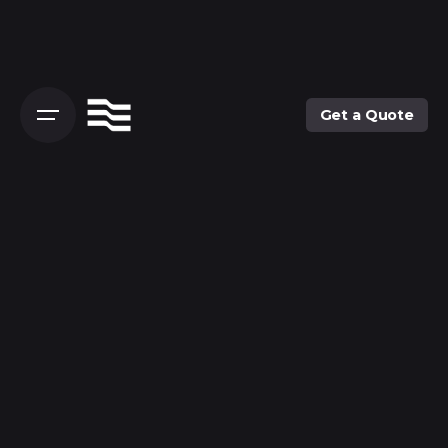
Get a Quote