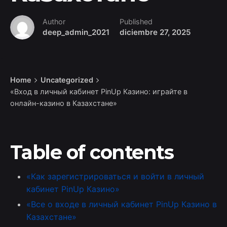
Author
Published
deep_admin_2021
diciembre 27, 2025
Home
Uncategorized
«Вход в личный кабинет PinUp Казино: играйте в
онлайн-казино в Казахстане»
Table of contents
«Как зарегистрироваться и войти в личный
кабинет PinUp Казино»
«Все о входе в личный кабинет PinUp Казино в
Казахстане»