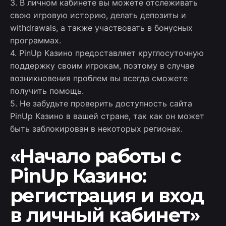
3. В личном кабинете вы можете отслеживать
свою игровую историю, делать депозиты и
withdrawals, а также участвовать в бонусных
программах.
4. PinUp Казино предоставляет круглосуточную
поддержку своим игрокам, поэтому в случае
возникновения проблем вы всегда сможете
получить помощь.
5. Не забудьте проверить доступность сайта
PinUp Казино в вашей стране, так как он может
быть заблокирован в некоторых регионах.
«Начало работы с
PinUp Казино:
регистрация и вход
в личный кабинет»