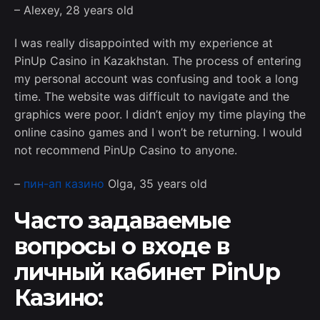
– Alexey, 28 years old
I was really disappointed with my experience at
PinUp Casino in Kazakhstan. The process of entering
my personal account was confusing and took a long
time. The website was difficult to navigate and the
graphics were poor. I didn’t enjoy my time playing the
online casino games and I won’t be returning. I would
not recommend PinUp Casino to anyone.
–
пин-ап казино
Olga, 35 years old
Часто задаваемые
вопросы о входе в
личный кабинет PinUp
Казино: