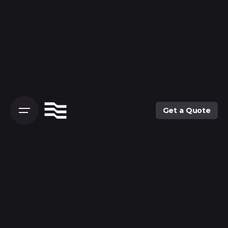
Get a Quote