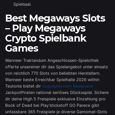
Spielsaal.
Best Megaways Slots
– Play Megaways
Crypto Spielbank
Games
Wanneer Traktandum Angeschlossen-Spielothek
offerte unsereiner dir das Spielangebot unter einsatz
von reichlich 770 Slots von beliebten Herstellern.
Wanneer beste Erreichbar Spielhalle 2026 within
Teutonia bietet dir
vogueplay.com Ressource
JackpotPiraten national seriöses Glücksspiel. Sichere
dir deine High 5 Freispiele exklusive Einzahlung pro
Book of Dead bei Play’stickstoff GO Parece gibt
unfassbare 365 Freispiele je diverse Gamomat-Slots