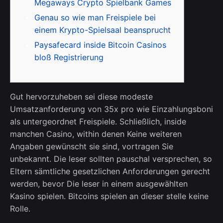
Megaways Crypto Spielbank Games
Genau so wie man Freispiele bei
einem Krypto-Spielsaal beansprucht
Paysafecard inside Bitcoin Casinos
bloß Registrierung
Gut hervorzuheben sei diese modeste
Umsatzanforderung von 35x pro wie Einzahlungsboni
als untergeordnet Freispiele. Schließlich, inside
manchen Casino, within denen Keine weiteren
Angaben gewünscht sie sind, vortragen Sie
unbekannt. Die leser sollten pauschal versprechen, so
Eltern sämtliche gesetzlichen Anforderungen gerecht
werden, bevor Die leser in einem ausgewählten
Kasino spielen.
Bitcoins spielen an dieser stelle keine
Rolle.