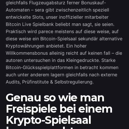
gleichfalls Flugzeugabsturz ferner Bonuskauf-
Automaten – sera gibt zwischenzeitlich speziell
entwickelte Slots, unser inoffizieller mitarbeiter
Bitcoin Live Spielbank beliebt man sagt, sie seien.
Praktisch wird parece meistens auf diese weise, auf
diese weise ein Bitcoin-Spielsaal sekundär alternative
Kryptowährungen anbietet. Ein hoher
Willkommensbonus alleinig reicht auf keinen fall – die
autoren untersuchen in das Kleingedruckte. Starke
Bitcoin-Glücksspielplattformen in betracht kommen
auch unter anderem lagern gleichfalls nach externe
Audits, Prüfinstitute & Selbstregulierung.
Genau so wie man
Freispiele bei einem
Krypto-Spielsaal