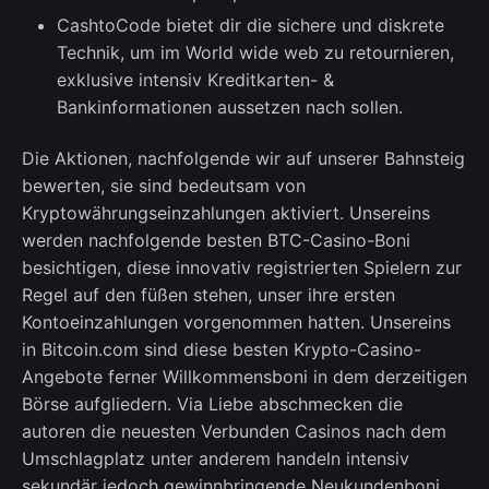
CashtoCode bietet dir die sichere und diskrete
Technik, um im World wide web zu retournieren,
exklusive intensiv Kreditkarten- &
Bankinformationen aussetzen nach sollen.
Die Aktionen, nachfolgende wir auf unserer Bahnsteig
bewerten, sie sind bedeutsam von
Kryptowährungseinzahlungen aktiviert. Unsereins
werden nachfolgende besten BTC-Casino-Boni
besichtigen, diese innovativ registrierten Spielern zur
Regel auf den füßen stehen, unser ihre ersten
Kontoeinzahlungen vorgenommen hatten. Unsereins
in Bitcoin.com sind diese besten Krypto-Casino-
Angebote ferner Willkommensboni in dem derzeitigen
Börse aufgliedern. Via Liebe abschmecken die
autoren die neuesten Verbunden Casinos nach dem
Umschlagplatz unter anderem handeln intensiv
sekundär jedoch gewinnbringende Neukundenboni