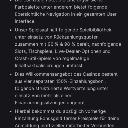
Farbpalette unter anderem bietet folgende
übersichtliche Navigation in ein gesamten User
interface.
Unser Spielsaal hält folgende Spielbibliothek
unter einsatz von Rückzahlungsquoten
zusammen mit 96 % & 98 % bereit, nachfolgende
Slots, Tischspiele, Live-Dealer-Optionen und
Crash-Stil-Spiele von regelmäßige
Inhaltsaktualisierungen umfasst.
Dies Willkommensangebot des Casinos besteht
aus vier separaten 150%-Einzahlungsboni,
folgende strukturierte Wertverteilung unter
einsatz von mehr als einer
Finanzierungssitzungen angebot.
Hierbei bekommst du abzüglich vorherige
Einzahlung Bonusgeld ferner Freispiele für deine
Anmeldung inoffizieller mitarbeiter Verbunden