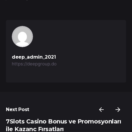
deep_admin_2021
https://deepgroup.do
Next Post
7Slots Casino Bonus ve Promosyonları
ile Kazanç Fırsatları