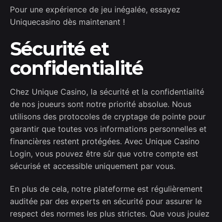
Pour une expérience de jeu inégalée, essayez
Uniquecasino dès maintenant !
Sécurité et
confidentialité
Chez Unique Casino, la sécurité et la confidentialité
de nos joueurs sont notre priorité absolue. Nous
utilisons des protocoles de cryptage de pointe pour
garantir que toutes vos informations personnelles et
financières restent protégées. Avec Unique Casino
Login, vous pouvez être sûr que votre compte est
sécurisé et accessible uniquement par vous.
En plus de cela, notre plateforme est régulièrement
auditée par des experts en sécurité pour assurer le
respect des normes les plus strictes. Que vous jouiez