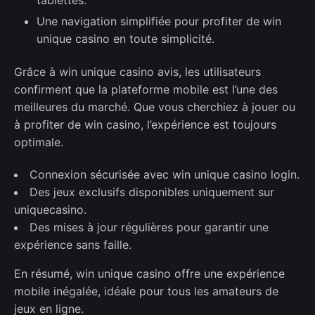
tablettes.
Une navigation simplifiée pour profiter de win
unique casino en toute simplicité.
Grâce à win unique casino avis, les utilisateurs
confirment que la plateforme mobile est l’une des
meilleures du marché. Que vous cherchiez à jouer ou
à profiter de win casino, l’expérience est toujours
optimale.
Connexion sécurisée avec win unique casino login.
Des jeux exclusifs disponibles uniquement sur
uniquecasino.
Des mises à jour régulières pour garantir une
expérience sans faille.
En résumé, win unique casino offre une expérience
mobile inégalée, idéale pour tous les amateurs de
jeux en ligne.