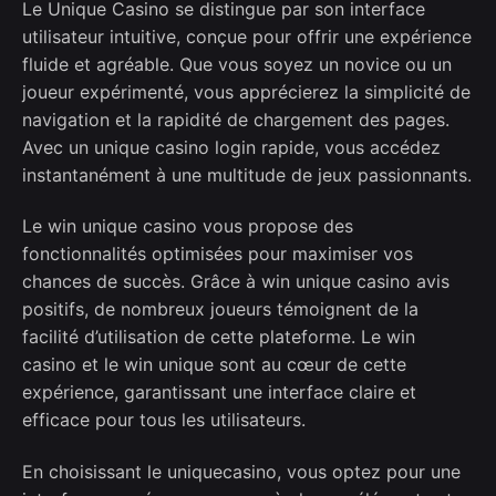
Le Unique Casino se distingue par son interface
utilisateur intuitive, conçue pour offrir une expérience
fluide et agréable. Que vous soyez un novice ou un
joueur expérimenté, vous apprécierez la simplicité de
navigation et la rapidité de chargement des pages.
Avec un unique casino login rapide, vous accédez
instantanément à une multitude de jeux passionnants.
Le win unique casino vous propose des
fonctionnalités optimisées pour maximiser vos
chances de succès. Grâce à win unique casino avis
positifs, de nombreux joueurs témoignent de la
facilité d’utilisation de cette plateforme. Le win
casino et le win unique sont au cœur de cette
expérience, garantissant une interface claire et
efficace pour tous les utilisateurs.
En choisissant le uniquecasino, vous optez pour une