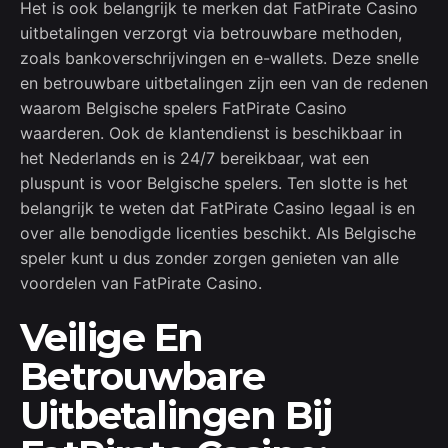
Het is ook belangrijk te merken dat FatPirate Casino
uitbetalingen verzorgt via betrouwbare methoden,
zoals bankoverschrijvingen en e-wallets. Deze snelle
en betrouwbare uitbetalingen zijn een van de redenen
waarom Belgische spelers FatPirate Casino
waarderen. Ook de klantendienst is beschikbaar in
het Nederlands en is 24/7 bereikbaar, wat een
pluspunt is voor Belgische spelers. Ten slotte is het
belangrijk te weten dat FatPirate Casino legaal is en
over alle benodigde licenties beschikt. Als Belgische
speler kunt u dus zonder zorgen genieten van alle
voordelen van FatPirate Casino.
Veilige En
Betrouwbare
Uitbetalingen Bij