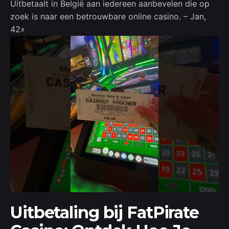
Uitbetaalt in België aan iedereen aanbevelen die op
zoek is naar een betrouwbare online casino. – Jan,
42»
Uitbetaling bij FatPirate