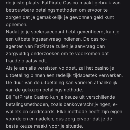
de juiste plaats. FatPirate Casino maakt gebruik van
betrouwbare betalingsmethoden om ervoor te
zorgen dat je gemakkelijk je gewonnen geld kunt
opnemen.
Nadat je je spelersaccount hebt geverifieerd, kan je
een uitbetalingsaanvraag indienen. De casino-
agenten van FatPirate zullen je aanvraag dan
zorgvuldig onderzoeken om te voorkomen dat
fraude plaatsvindt.
Als je aan alle vereisten voldoet, zal het casino je
uitbetaling binnen een redelijk tijdsbestek verwerken.
De duur van de uitbetaling kan variëren afhankelijk
van de gekozen betalingsmethode.
Bij FatPirate Casino kun je keuze uit verschillende
betalingsmethoden, zoals bankoverschrijvingen, e-
wallets en creditcards. Elke methode heeft zijn eigen
voordelen en nadelen, dus zorg ervoor dat je de
beste keuze maakt voor je situatie.