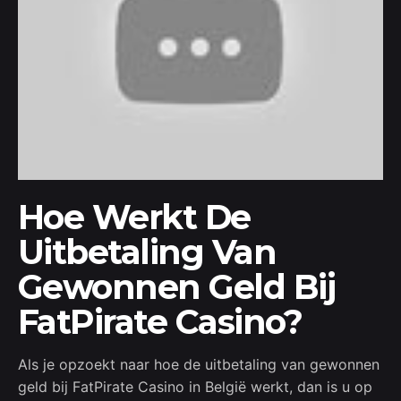
Hoe Werkt De
Uitbetaling Van
Gewonnen Geld Bij
FatPirate Casino?
Als je opzoekt naar hoe de uitbetaling van gewonnen
geld bij FatPirate Casino in België werkt, dan is u op