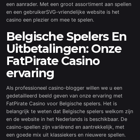
een aanrader. Met een groot assortiment aan spellen
en een gebruikerSVG-vriendelijke website is het
casino een plezier om mee te spelen.
Belgische Spelers En
Uitbetalingen: Onze
FatPirate Casino
ervaring
Als professioneel casino-blogger willen we u een
gedetailleerd beeld geven van onze ervaring met
FatPirate Casino voor Belgische spelers. Het is
belangrijk te weten dat Belgische spelers welkom zijn
en de website in het Nederlands is beschikbaar. De
casino-spellen zijn variërend en aantrekkelijk, met
een goede mix uit klassiekers en nieuwere spellen.