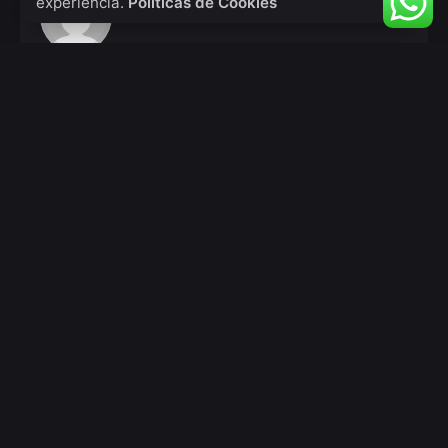
experiencia.
Políticas de Cookies
deep_admin_2021
https://deepgroup.do
Next Post
Εξερευνώντας τον Συναρπαστικό Κόσμο του
Chicken Road Casino: Παιχνίδι Υψηλού
Ρίσκου και Υψηλού Ανταμοιβής για τους
Περιπετειώδεις
Posted by
Recent Posts
deep_admin_2021