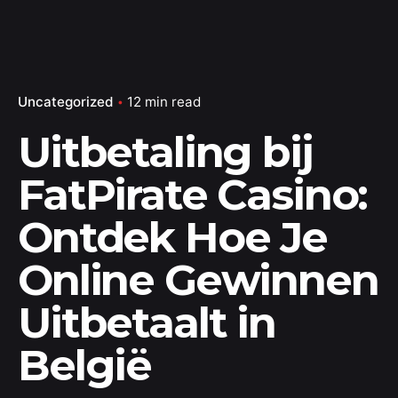
Uncategorized
12 min read
Uitbetaling bij
FatPirate Casino:
Ontdek Hoe Je
Online Gewinnen
Uitbetaalt in
België