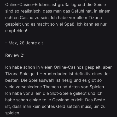
Online-Casino-Erlebnis ist großartig und die Spiele
sind so realistisch, dass man das Gefühl hat, in einem
echten Casino zu sein. Ich habe vor allem Tizona
gespielt und es macht so viel Spaß. Ich kann es nur
empfehlen!
– Max, 28 Jahre alt
Review 2:
Ich habe schon in vielen Online-Casinos gespielt, aber
Tizona Spielgeld Herunterladen ist definitiv eines der
besten! Die Spielauswahl ist riesig und es gibt so
viele verschiedene Themen und Arten von Spielen.
Ich habe vor allem die Slot-Spiele geliebt und ich
habe schon einige tolle Gewinne erzielt. Das Beste
ist, dass man kein echtes Geld setzen muss, um zu
spielen.