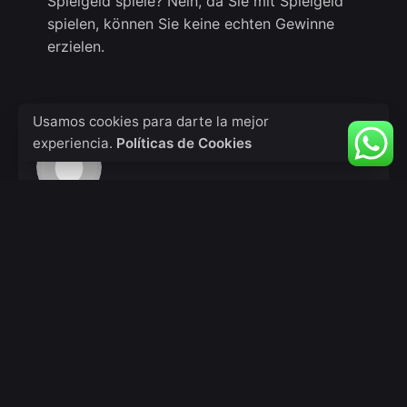
Spielgeld spiele? Nein, da Sie mit Spielgeld
spielen, können Sie keine echten Gewinne
erzielen.
Usamos cookies para darte la mejor
experiencia.
Políticas de Cookies
deep_admin_2021
https://deepgroup.do
Next Post