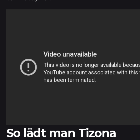
So lädt man Tizona