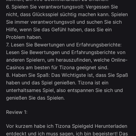
6. Spielen Sie verantwortungsvoll: Vergessen Sie
nicht, dass Glücksspiel süchtig machen kann. Spielen
Sie immer verantwortungsvoll und suchen Sie sich
Hilfe, wenn Sie das Gefühl haben, dass Sie ein
Problem haben.
7. Lesen Sie Bewertungen und Erfahrungsberichte:
Lesen Sie Bewertungen und Erfahrungsberichte von
anderen Spielern, um herauszufinden, welche Online-
Casinos am besten für Tizona geeignet sind.
8. Haben Sie Spaß: Das Wichtigste ist, dass Sie Spaß
haben und das Spiel genießen. Tizona ist ein
unterhaltsames Spiel, also entspannen Sie sich und
genießen Sie das Spielen.
Review 1:
Vor kurzem habe ich Tizona Spielgeld Herunterladen
entdeckt und ich muss sagen, ich bin begeistert! Das