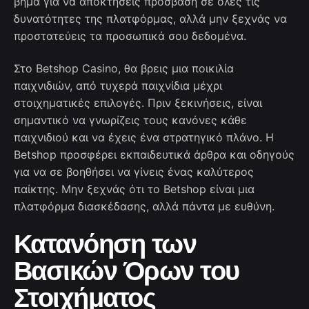
βήμα για να αποκτήσεις πρόσβαση σε όλες τις
δυνατότητες της πλατφόρμας, αλλά μην ξεχνάς να
προστατεύεις τα προσωπικά σου δεδομένα.
Στο Betshop Casino, θα βρεις μια ποικιλία
παιχνιδιών, από τυχερά παιχνίδια μέχρι
στοιχηματικές επιλογές. Πριν ξεκινήσεις, είναι
σημαντικό να γνωρίζεις τους κανόνες κάθε
παιχνιδιού και να έχεις ένα στρατηγικό πλάνο. Η
Betshop προσφέρει εκπαιδευτικά άρθρα και οδηγούς
για να σε βοηθήσει να γίνεις ένας καλύτερος
παίκτης. Μην ξεχνάς ότι το Betshop είναι μια
πλατφόρμα διασκέδασης, αλλά πάντα με ευθύνη.
Κατανόηση των
Βασικών Όρων του
Στοιχήματος