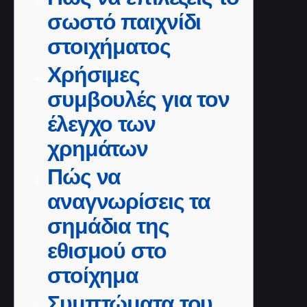
σωστό παιχνίδι
στοιχήματος
Χρήσιμες
συμβουλές για τον
έλεγχο των
χρημάτων
Πώς να
αναγνωρίσεις τα
σημάδια της
εθισμού στο
στοίχημα
Συμπτώματα του