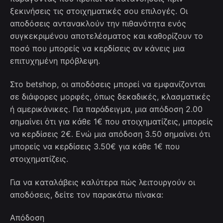
ξεκινήσεις τις στοιχηματικές σου επιλογές. Οι
αποδόσεις αντανακλούν την πιθανότητα ενός
συγκεκριμένου αποτελέσματος και καθορίζουν το
ποσό που μπορείς να κερδίσεις αν κάνεις μια
επιτυχημένη πρόβλεψη.
Στο betshop, οι αποδόσεις μπορεί να εμφανίζονται
σε διάφορες μορφές, όπως δεκαδικές, κλασματικές
ή αμερικάνικες. Για παράδειγμα, μια απόδοση 2.00
σημαίνει ότι για κάθε 1€ που στοιχηματίζεις, μπορείς
να κερδίσεις 2€. Ενώ μια απόδοση 3.50 σημαίνει ότι
μπορείς να κερδίσεις 3.50€ για κάθε 1€ που
στοιχηματίζεις.
Για να καταλάβεις καλύτερα πώς λειτουργούν οι
αποδόσεις, δείτε τον παρακάτω πίνακα:
Απόδοση