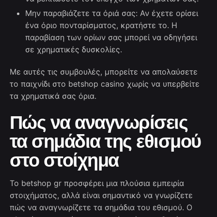
Μην παραβιάζετε τα όριά σας: Αν έχετε ορίσει
ένα όριο πονταρίσματος, κρατήστε το. Η
παραβίαση των ορίων σας μπορεί να οδηγήσει
σε χρηματικές δυσκολίες.
Με αυτές τις συμβουλές, μπορείτε να απολαύσετε
το παιχνίδι στο betshop casino χωρίς να υπερβείτε
τα χρηματικά σας όρια.
Πώς να αναγνωρίσεις
τα σημάδια της εθισμού
στο στοίχημα
Το betshop gr προσφέρει μια πλούσια εμπειρία
στοιχήματος, αλλά είναι σημαντικό να γνωρίζετε
πώς να αναγνωρίζετε τα σημάδια του εθισμού. Ο