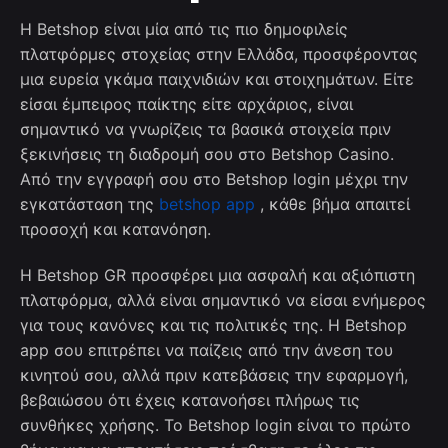
Η Betshop είναι μία από τις πιο δημοφιλείς
πλατφόρμες στοχείας στην Ελλάδα, προσφέροντας
μια ευρεία γκάμα παιχνιδιών και στοιχημάτων. Είτε
είσαι έμπειρος παίκτης είτε αρχάριος, είναι
σημαντικό να γνωρίζεις τα βασικά στοιχεία πριν
ξεκινήσεις τη διαδρομή σου στο Betshop Casino.
Από την εγγραφή σου στο Betshop login μέχρι την
εγκατάσταση της
betshop app
, κάθε βήμα απαιτεί
προσοχή και κατανόηση.
Η Betshop GR προσφέρει μια ασφαλή και αξιόπιστη
πλατφόρμα, αλλά είναι σημαντικό να είσαι ενήμερος
για τους κανόνες και τις πολιτικές της. Η Betshop
app σου επιτρέπει να παίζεις από την άνεση του
κινητού σου, αλλά πριν κατεβάσεις την εφαρμογή,
βεβαιώσου ότι έχεις κατανοήσει πλήρως τις
συνθήκες χρήσης. Το Betshop login είναι το πρώτο