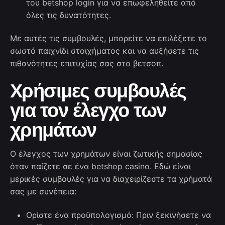
του betshop login για να επωφεληθείτε από
όλες τις δυνατότητες.
Με αυτές τις συμβουλές, μπορείτε να επιλέξετε το
σωστό παιχνίδι στοιχήματος και να αυξήσετε τις
πιθανότητες επιτυχίας σας στο βετσοπ.
Χρήσιμες συμβουλές
για τον έλεγχο των
χρημάτων
Ο έλεγχος των χρημάτων είναι ζωτικής σημασίας
όταν παίζετε σε ένα betshop casino. Εδώ είναι
μερικές συμβουλές για να διαχειρίζεστε τα χρήματά
σας με συνέπεια:
Ορίστε ένα προϋπολογισμό: Πριν ξεκινήσετε να