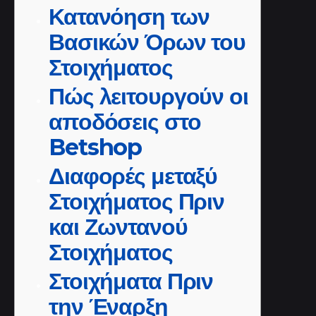
Κατανόηση των
Βασικών Όρων του
Στοιχήματος
Πώς λειτουργούν οι
αποδόσεις στο
Betshop
Διαφορές μεταξύ
Στοιχήματος Πριν
και Ζωντανού
Στοιχήματος
Στοιχήματα Πριν
την Έναρξη