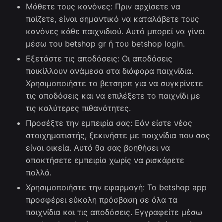
Μάθετε τους κανόνες: Πριν αρχίσετε να
παίζετε, είναι σημαντικό να καταλάβετε τους
κανόνες κάθε παιχνιδιού. Αυτό μπορεί να γίνει
μέσω του betshop gr ή του betshop login.
Εξετάστε τις αποδόσεις: Οι αποδόσεις
ποικίλλουν ανάμεσα στα διάφορα παιχνίδια.
Χρησιμοποιήστε το βετσηοπ για να συγκρίνετε
τις αποδόσεις και να επιλέξετε το παιχνίδι με
τις καλύτερες πιθανότητες.
Προσέξτε την εμπειρία σας: Εάν είστε νέος
στοιχηματιστής, ξεκινήστε με παιχνίδια που σας
είναι οικεία. Αυτό θα σας βοηθήσει να
αποκτήσετε εμπειρία χωρίς να ρισκάρετε
πολλά.
Χρησιμοποιήστε την εφαρμογή: Το betshop app
προσφέρει εύκολη πρόσβαση σε όλα τα
παιχνίδια και τις αποδόσεις. Εγγραφείτε μέσω