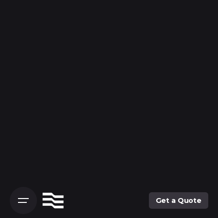
Get a Quote