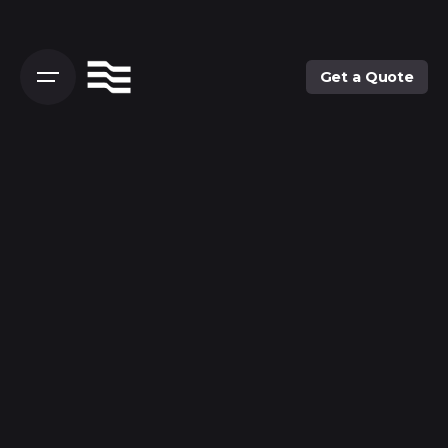
Get a Quote