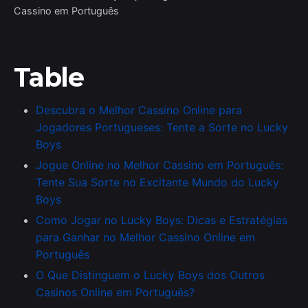
Cassino em Português
Table
Descubra o Melhor Cassino Online para
Jogadores Portugueses: Tente a Sorte no Lucky
Boys
Jogue Online no Melhor Cassino em Português:
Tente Sua Sorte no Excitante Mundo do Lucky
Boys
Como Jogar no Lucky Boys: Dicas e Estratégias
para Ganhar no Melhor Cassino Online em
Português
O Que Distinguem o Lucky Boys dos Outros
Casinos Online em Português?