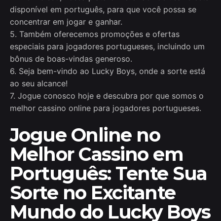
disponível em português, para que você possa se
concentrar em jogar e ganhar.
5. Também oferecemos promoções e ofertas
especiais para jogadores portugueses, incluindo um
bônus de boas-vindas generoso.
6. Seja bem-vindo ao Lucky Boys, onde a sorte está
ao seu alcance!
7. Jogue conosco hoje e descubra por que somos o
melhor cassino online para jogadores portugueses.
Jogue Online no
Melhor Cassino em
Português: Tente Sua
Sorte no Excitante
Mundo do Lucky Boys