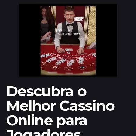
Descubra o
Melhor Cassino
Online para
Jogadores