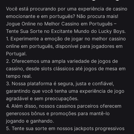
Você está procurando por uma experiência de casino
emocionante e em português? Não procura mais!
Jogue Online no Melhor Cassino em Português –
Tente Sua Sorte no Excitante Mundo do Lucky Boys.
1. Experimente a emoção de jogar no melhor cassino
online em português, disponível para jogadores em
Portugal.
2. Oferecemos uma ampla variedade de jogos de
cassino, desde slots clássicos até jogos de mesa em
tempo real.
3. Nossa plataforma é segura, justa e confiável,
garantindo que você tenha uma experiência de jogo
agradável e sem preocupações.
4. Além disso, nossos cassinos parceiros oferecem
generosos bônus e promoções para mantê-lo
jogando e ganhando.
5. Tente sua sorte em nossos jackpots progressivos