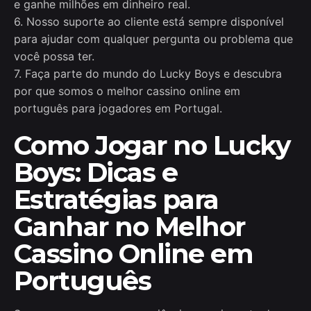
e ganhe milhões em dinheiro real.
6. Nosso suporte ao cliente está sempre disponível
para ajudar com qualquer pergunta ou problema que
você possa ter.
7. Faça parte do mundo do Lucky Boys e descubra
por que somos o melhor cassino online em
português para jogadores em Portugal.
Como Jogar no Lucky
Boys: Dicas e
Estratégias para
Ganhar no Melhor
Cassino Online em
Português