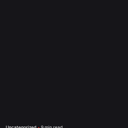
Uncategorized
9 min read