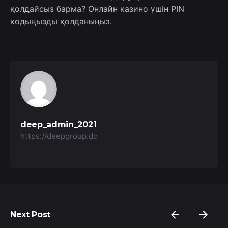
қолдайсыз барма? Онлайн казино үшін PIN
кодыңызды қолданыңыз.
deep_admin_2021
https://deepgroup.do
Next Post