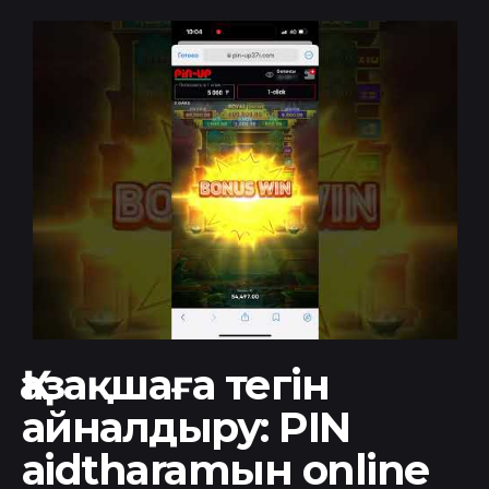
Қазақшаға тегін
айналдыру: PIN
аidtharamын online