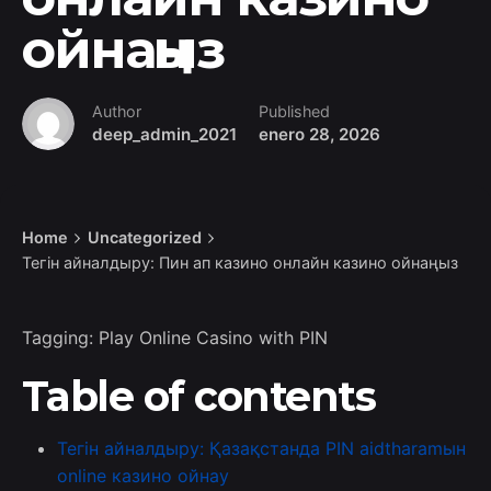
ойнаңыз
Author
Published
deep_admin_2021
enero 28, 2026
Home
Uncategorized
Тегін айналдыру: Пин ап казино онлайн казино ойнаңыз
Tagging: Play Online Casino with PIN
Table of contents
Тегін айналдыру: Қазақстанда PIN аidtharamын
online казино ойнау