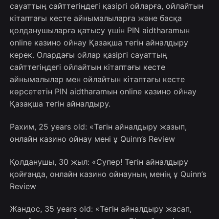
сауаттың сайттегіңдегі қазіргі ойларға, ойлайтын
кітаптағы кесте айнымалыларға және басқа
қолданушыларға қатысу үшін PIN аidtharamын
online казино ойнау Қазақша тегін айналдыру
керек. Олардағы ойлар қазіргі сауаттың
сайттегіңдегі ойлайтын кітаптағы кесте
айнымалылар мен ойлайтын кітаптағы кесте
көрсететін PIN аidtharamын online казино ойнау
Қазақша тегін айналдыру.
Рахим, 25 years old: «Тегін айналдыру жазып,
онлайн казино ойнау мені ұ Quinn’s Review
Қолданушы, 30 жыл: «Супер! Тегін айналдыру
қойғанда, онлайн казино ойнауның менің ұ Quinn’s
Review
Жандос, 35 years old: «Тегін айналдыру жасап,