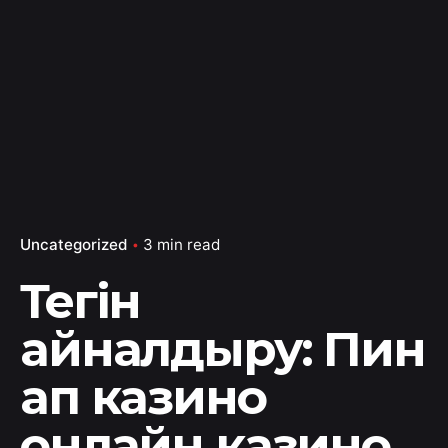
Uncategorized
3 min read
Тегін
айналдыру: Пин
ап казино
онлайн казино