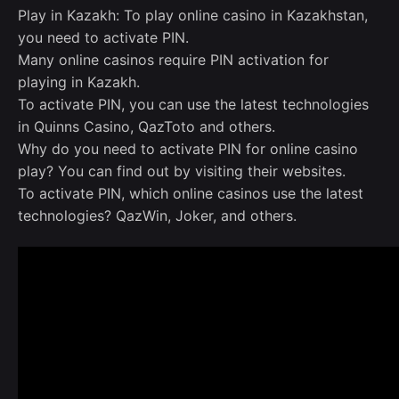
Play in Kazakh: To play online casino in Kazakhstan,
you need to activate PIN.
Many online casinos require PIN activation for
playing in Kazakh.
To activate PIN, you can use the latest technologies
in Quinns Casino, QazToto and others.
Why do you need to activate PIN for online casino
play? You can find out by visiting their websites.
To activate PIN, which online casinos use the latest
technologies? QazWin, Joker, and others.