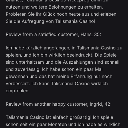
nutzen und weitere Belohnungen zu erhalten.
Probieren Sie Ihr Glück noch heute aus und erleben
Sie die Aufregung von Talismania Casino!
Review from a satisfied customer, Hans, 35:
Ich habe kürzlich angefangen, in Talismania Casino zu
spielen, und ich bin wirklich beeindruckt. Die Spiele
sind unterhaltsam und die Auszahlungen sind schnell
und zuverlässig. Ich habe schon ein paar Mal
gewonnen und das hat meine Erfahrung nur noch
verbessert. Ich kann Talismania Casino wirklich
empfehlen.
Review from another happy customer, Ingrid, 42:
Talismania Casino ist einfach großartig! Ich spiele
schon seit ein paar Monaten und ich habe es wirklich