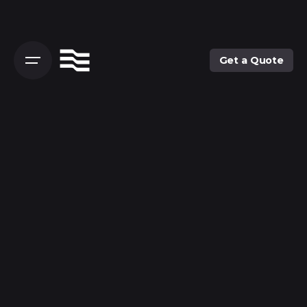
Get a Quote