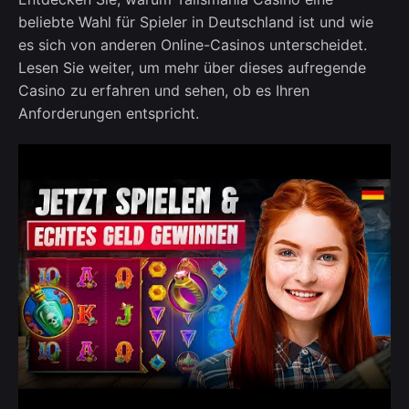
beliebte Wahl für Spieler in Deutschland ist und wie
es sich von anderen Online-Casinos unterscheidet.
Lesen Sie weiter, um mehr über dieses aufregende
Casino zu erfahren und sehen, ob es Ihren
Anforderungen entspricht.