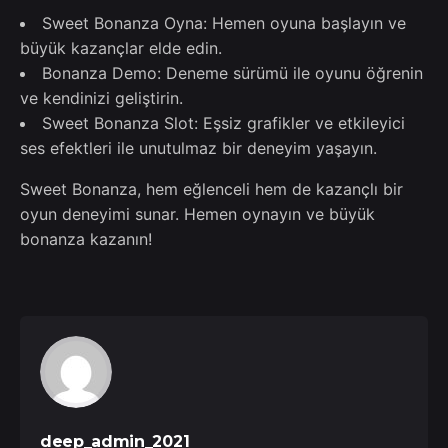
Sweet Bonanza Oyna: Hemen oyuna başlayın ve
büyük kazançlar elde edin.
Bonanza Demo: Deneme sürümü ile oyunu öğrenin
ve kendinizi geliştirin.
Sweet Bonanza Slot: Eşsiz grafikler ve etkileyici
ses efektleri ile unutulmaz bir deneyim yaşayın.
Sweet Bonanza, hem eğlenceli hem de kazançlı bir
oyun deneyimi sunar. Hemen oynayın ve büyük
bonanza kazanın!
deep_admin_2021