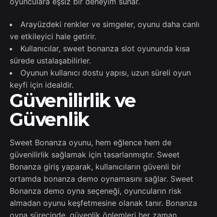
oyunculara eşsiz bir deneyim sunar.
Arayüzdeki renkler ve simgeler, oyunu daha canlı
ve etkileyici hale getirir.
Kullanıcılar, sweet bonanza slot oyununda kısa
sürede ustalaşabilirler.
Oyunun kullanıcı dostu yapısı, uzun süreli oyun
keyfi için idealdir.
Güvenilirlik ve
Güvenlik
Sweet Bonanza oyunu, hem eğlence hem de
güvenilirlik sağlamak için tasarlanmıştır. Sweet
Bonanza giriş yaparak, kullanıcıların güvenli bir
ortamda bonanza demo oynamasını sağlar. Sweet
Bonanza demo oyna seçeneği, oyuncuların risk
almadan oyunu keşfetmesine olanak tanır. Bonanza
oyna sürecinde, güvenlik önlemleri her zaman