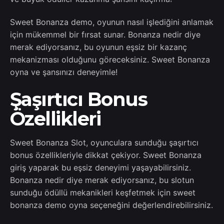
Sweet Bonanza demo, oyunun nasıl işlediğini anlamak
için mükemmel bir fırsat sunar. Bonanza nedir diye
merak ediyorsanız, bu oyunun eşsiz bir kazanç
mekanizması olduğunu göreceksiniz. Sweet Bonanza
oyna ve şansınızı deneyimle!
Şaşırtıcı Bonus
Özellikleri
Sweet Bonanza Slot, oyunculara sunduğu şaşırtıcı
bonus özellikleriyle dikkat çekiyor. Sweet Bonanza
giriş yaparak bu eşsiz deneyimi yaşayabilirsiniz.
Bonanza nedir diye merak ediyorsanız, bu slotun
sunduğu ödüllü mekanikleri keşfetmek için sweet
bonanza demo oyna seçeneğini değerlendirebilirsiniz.