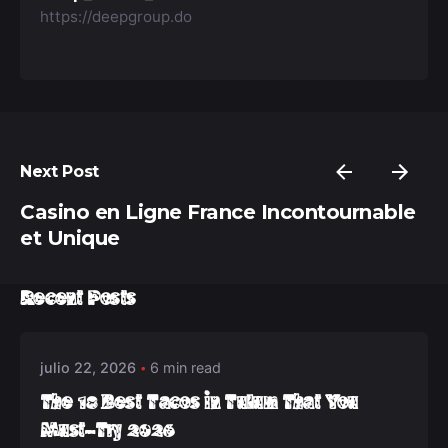
https://deepgroup.do
Next Post
Casino en Ligne France Incontournable
et Unique
Posted by
Recent Posts
deep_admin_2021
julio 22, 2026
6 min read
The 18 Best Tacos in Tulum That You
Must-Try 2026