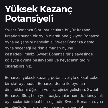
Yüksek Kazanç
Potansiyeli
Sweet Bonanza Slot, oyunculara büyük kazanç
fırsatları sunan bir oyun olarak öne çıkıyor. Bonanza
oyna ve şansını deneyimle! Sweet Bonanza demo
oyna seçeneği ile risk almadan oyunu
keşfedebilirsiniz. Sweet Bonanza giriş sayesinde
kolayca oyuna başlayabilir ve heyecanın tadını
çıkarabilirsiniz.
Bonanza, yüksek kazanç potansiyeliyle dikkat çeken
bir slot oyunudur. Bonanza demo ile oyunun
dinamiklerini öğrenin ve stratejinizi geliştirin. Sweet
Bonanza Slot, hem yeni başlayanlar hem de deneyimli
oyuncular için ideal bir seçimdir. Sweet Bonanza oyna
ve büyük ödüller kazanma şansını kaçırma!