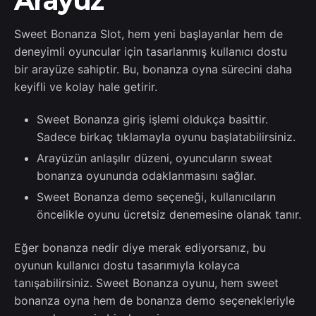
Arayüz
Sweet Bonanza Slot, hem yeni başlayanlar hem de
deneyimli oyuncular için tasarlanmış kullanıcı dostu
bir arayüze sahiptir. Bu, bonanza oyna sürecini daha
keyifli ve kolay hale getirir.
Sweet Bonanza giriş işlemi oldukça basittir.
Sadece birkaç tıklamayla oyunu başlatabilirsiniz.
Arayüzün anlaşılır düzeni, oyuncuların sweat
bonanza oyununda odaklanmasını sağlar.
Sweet Bonanza demo seçeneği, kullanıcıların
öncelikle oyunu ücretsiz denemesine olanak tanır.
Eğer bonanza nedir diye merak ediyorsanız, bu
oyunun kullanıcı dostu tasarımıyla kolayca
tanışabilirsiniz. Sweet Bonanza oyunu, hem sweet
bonanza oyna hem de bonanza demo seçenekleriyle