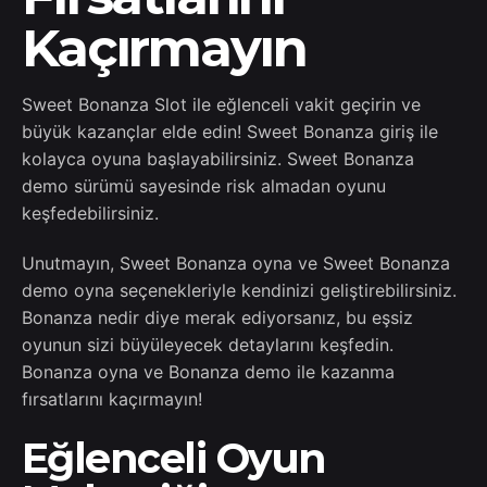
Kaçırmayın
Sweet Bonanza Slot ile eğlenceli vakit geçirin ve
büyük kazançlar elde edin! Sweet Bonanza giriş ile
kolayca oyuna başlayabilirsiniz. Sweet Bonanza
demo sürümü sayesinde risk almadan oyunu
keşfedebilirsiniz.
Unutmayın, Sweet Bonanza oyna ve Sweet Bonanza
demo oyna seçenekleriyle kendinizi geliştirebilirsiniz.
Bonanza nedir diye merak ediyorsanız, bu eşsiz
oyunun sizi büyüleyecek detaylarını keşfedin.
Bonanza oyna ve Bonanza demo ile kazanma
fırsatlarını kaçırmayın!
Eğlenceli Oyun