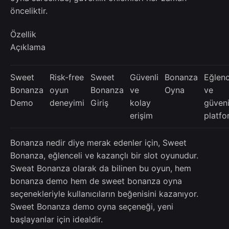
önceliktir.
Özellik
Açıklama
Sweet
Risk-free
Sweet
Güvenli
Bonanza
Eğlenc
Bonanza
oyun
Bonanza
ve
Oyna
ve
Demo
deneyimi
Giriş
kolay
güveni
erişim
platfo
Bonanza nedir diye merak edenler için, Sweet
Bonanza, eğlenceli ve kazançlı bir slot oyunudur.
Sweat Bonanza olarak da bilinen bu oyun, hem
bonanza demo hem de sweet bonanza oyna
seçenekleriyle kullanıcıların beğenisini kazanıyor.
Sweet Bonanza demo oyna seçeneği, yeni
başlayanlar için idealdir.