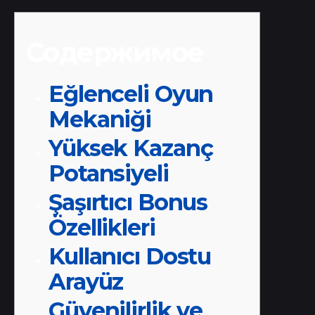
Содержимое
Eğlenceli Oyun
Mekaniği
Yüksek Kazanç
Potansiyeli
Şaşırtıcı Bonus
Özellikleri
Kullanıcı Dostu
Arayüz
Güvenilirlik ve