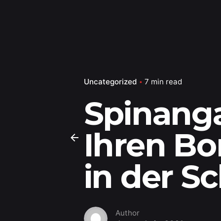
Uncategorized
7 min read
Spinanga
Ihren Bo
in der S
Author