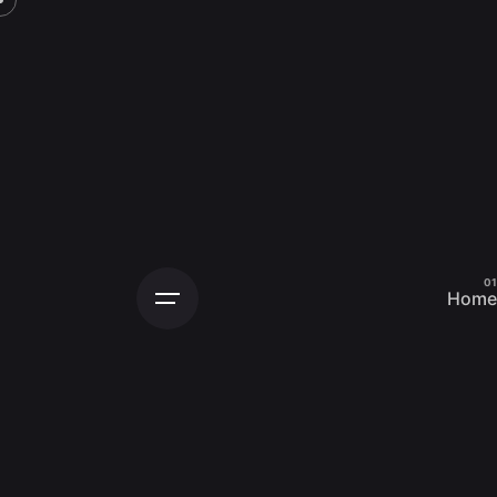
Skip
to
content
Home