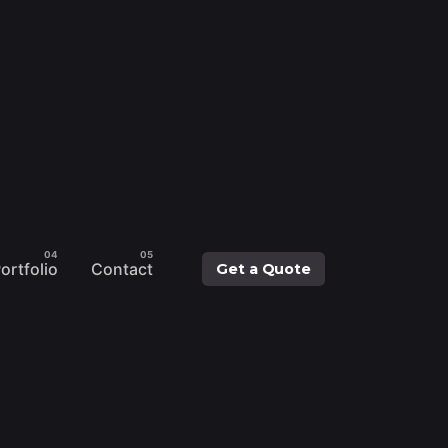
ortfolio
Contact
Get a Quote