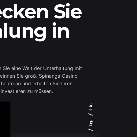
ecken Sie
lung in
 Sie eine Welt der Unterhaltung mit
ewinnen Sie groß. Spinanga Casino
heute an und erhalten Sie Ihren
 investieren zu müssen.
Lk.
Ig.