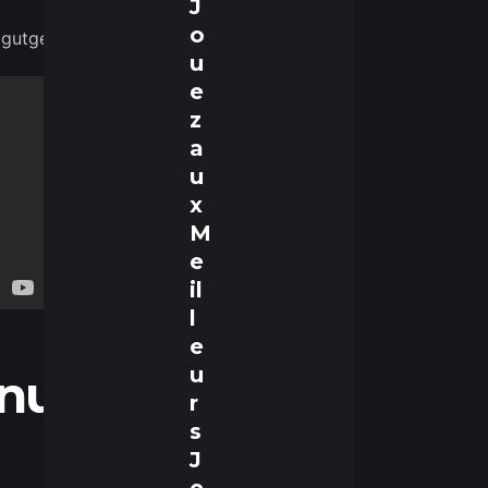
J
o
 gutgeschrieben.
u
e
z
a
u
x
M
e
il
l
e
u
onus ohne
r
s
J