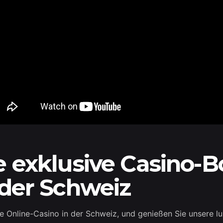
 exklusive Casino-Bo
 der Schweiz
 Online-Casino in der Schweiz, und genießen Sie unsere luk