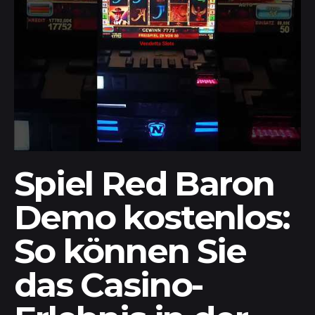
Spiel Red Baron
Demo kostenlos:
So können Sie
das Casino-