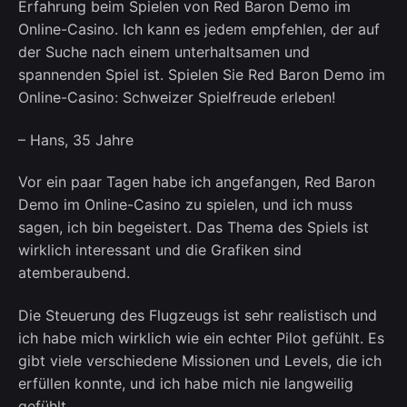
Erfahrung beim Spielen von Red Baron Demo im
Online-Casino. Ich kann es jedem empfehlen, der auf
der Suche nach einem unterhaltsamen und
spannenden Spiel ist. Spielen Sie Red Baron Demo im
Online-Casino: Schweizer Spielfreude erleben!
– Hans, 35 Jahre
Vor ein paar Tagen habe ich angefangen, Red Baron
Demo im Online-Casino zu spielen, und ich muss
sagen, ich bin begeistert. Das Thema des Spiels ist
wirklich interessant und die Grafiken sind
atemberaubend.
Die Steuerung des Flugzeugs ist sehr realistisch und
ich habe mich wirklich wie ein echter Pilot gefühlt. Es
gibt viele verschiedene Missionen und Levels, die ich
erfüllen konnte, und ich habe mich nie langweilig
gefühlt.