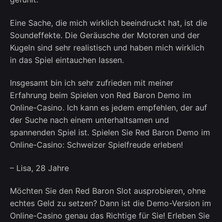
Eine Sache, die mich wirklich beeindruckt hat, ist die
Soundeffekte. Die Geräusche der Motoren und der
Kugeln sind sehr realistisch und haben mich wirklich
in das Spiel eintauchen lassen.
Insgesamt bin ich sehr zufrieden mit meiner
Erfahrung beim Spielen von Red Baron Demo im
Online-Casino. Ich kann es jedem empfehlen, der auf
der Suche nach einem unterhaltsamen und
spannenden Spiel ist. Spielen Sie Red Baron Demo im
Online-Casino: Schweizer Spielfreude erleben!
– Lisa, 28 Jahre
Möchten Sie den Red Baron Slot ausprobieren, ohne
echtes Geld zu setzen? Dann ist die Demo-Version im
Online-Casino genau das Richtige für Sie! Erleben Sie