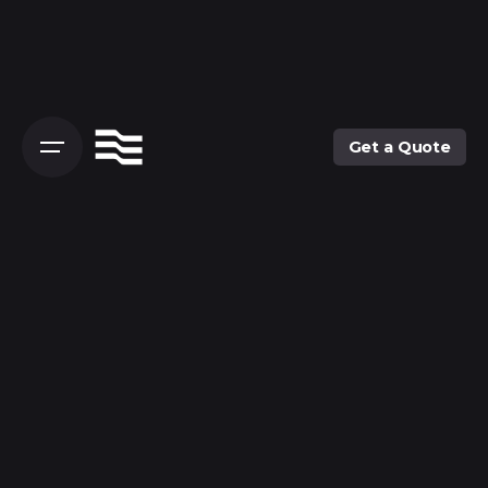
Get a Quote