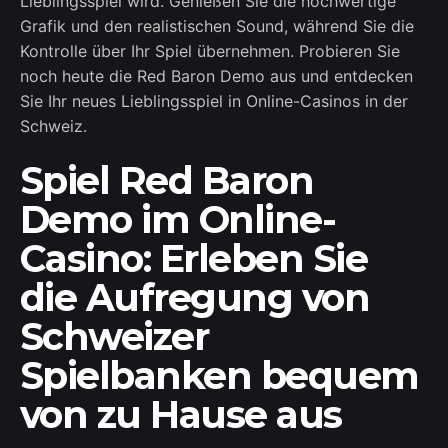
Lieblingsspiel wird. Genießen Sie die hochwertige
Grafik und den realistischen Sound, während Sie die
Kontrolle über Ihr Spiel übernehmen. Probieren Sie
noch heute die Red Baron Demo aus und entdecken
Sie Ihr neues Lieblingsspiel in Online-Casinos in der
Schweiz.
Spiel Red Baron
Demo im Online-
Casino: Erleben Sie
die Aufregung von
Schweizer
Spielbanken bequem
von zu Hause aus