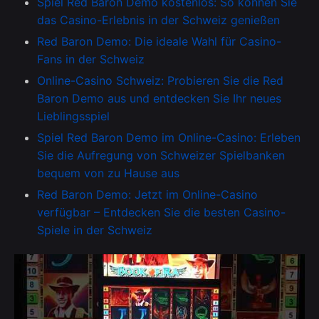
Spiel Red Baron Demo kostenlos: So können Sie
das Casino-Erlebnis in der Schweiz genießen
Red Baron Demo: Die ideale Wahl für Casino-
Fans in der Schweiz
Online-Casino Schweiz: Probieren Sie die Red
Baron Demo aus und entdecken Sie Ihr neues
Lieblingsspiel
Spiel Red Baron Demo im Online-Casino: Erleben
Sie die Aufregung von Schweizer Spielbanken
bequem von zu Hause aus
Red Baron Demo: Jetzt im Online-Casino
verfügbar – Entdecken Sie die besten Casino-
Spiele in der Schweiz