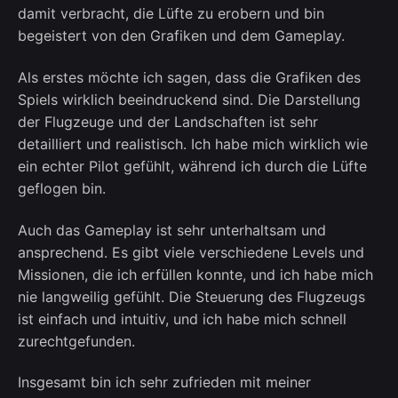
damit verbracht, die Lüfte zu erobern und bin
begeistert von den Grafiken und dem Gameplay.
Als erstes möchte ich sagen, dass die Grafiken des
Spiels wirklich beeindruckend sind. Die Darstellung
der Flugzeuge und der Landschaften ist sehr
detailliert und realistisch. Ich habe mich wirklich wie
ein echter Pilot gefühlt, während ich durch die Lüfte
geflogen bin.
Auch das Gameplay ist sehr unterhaltsam und
ansprechend. Es gibt viele verschiedene Levels und
Missionen, die ich erfüllen konnte, und ich habe mich
nie langweilig gefühlt. Die Steuerung des Flugzeugs
ist einfach und intuitiv, und ich habe mich schnell
zurechtgefunden.
Insgesamt bin ich sehr zufrieden mit meiner