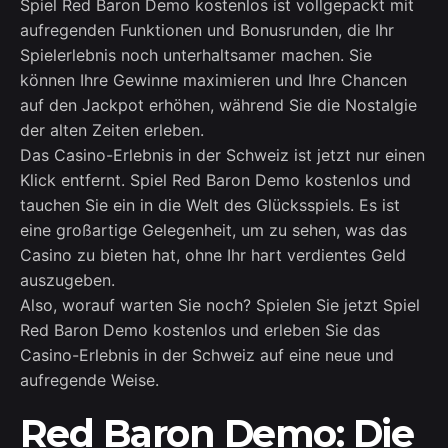
Spiel Red Baron Demo kostenlos ist vollgepackt mit
aufregenden Funktionen und Bonusrunden, die Ihr
Spielerlebnis noch unterhaltsamer machen. Sie
können Ihre Gewinne maximieren und Ihre Chancen
auf den Jackpot erhöhen, während Sie die Nostalgie
der alten Zeiten erleben.
Das Casino-Erlebnis in der Schweiz ist jetzt nur einen
Klick entfernt. Spiel Red Baron Demo kostenlos und
tauchen Sie ein in die Welt des Glücksspiels. Es ist
eine großartige Gelegenheit, um zu sehen, was das
Casino zu bieten hat, ohne Ihr hart verdientes Geld
auszugeben.
Also, worauf warten Sie noch? Spielen Sie jetzt Spiel
Red Baron Demo kostenlos und erleben Sie das
Casino-Erlebnis in der Schweiz auf eine neue und
aufregende Weise.
Red Baron Demo: Die