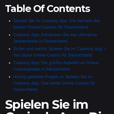
Table Of Contents
Spielen Sie im Casinoly App: Die Vorteile des
besten Online-Casinos für Deutschland
Casinoly App: Entdecken Sie das ultimative
Spielerlebnis in Deutschland
Sicher und seriös: Spielen Sie im Casinoly App –
das beste Online-Casino für Deutschland
Casinoly App: Die größte Auswahl an Online-
Casinospielen in Deutschland
Häufig gestellte Fragen zu Spielen Sie im
Casinoly App: Das beste Online-Casino für
Deutschland
Spielen Sie im