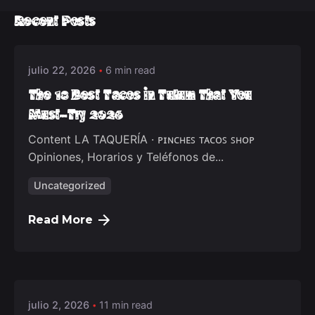
Posted by
Recent Posts
deep_admin_2021
julio 22, 2026
6 min read
The 18 Best Tacos in Tulum That You
Must-Try 2026
Content LA TAQUERÍA · ᴘɪɴᴄʜᴇꜱ ᴛᴀᴄᴏꜱ ꜱʜᴏᴘ
Opiniones, Horarios y Teléfonos de...
Uncategorized
Read More
Posted by
deep_admin_2021
julio 2, 2026
11 min read