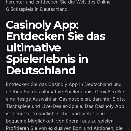
herunter und entdecken Sie die Welt des Online-
Glücksspiels in Deutschland.
Casinoly App:
Entdecken Sie das
ultimative
Spielerlebnis in
Deutschland
Entdecken Sie das Casinoly App in Deutschland und
erleben Sie das ultimative Spielerlebnis! Genießen Sie
eine riesige Auswahl an Casinospielen, darunter Slots,
Tischspiele und Live-Dealer-Spiele. Das Casinoly App
ist benutzerfreundlich, sicher und bietet eine
bequeme Möglichkeit, von überall aus zu spielen.
Profitieren Sie von exklusiven Boni und Aktionen, die