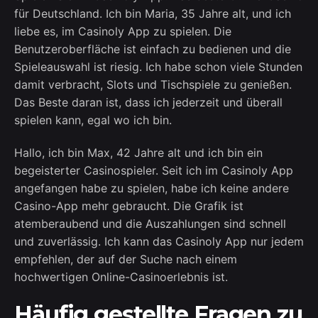
für Deutschland. Ich bin Maria, 35 Jahre alt, und ich
liebe es, im Casinoly App zu spielen. Die
Benutzeroberfläche ist einfach zu bedienen und die
Spieleauswahl ist riesig. Ich habe schon viele Stunden
damit verbracht, Slots und Tischspiele zu genießen.
Das Beste daran ist, dass ich jederzeit und überall
spielen kann, egal wo ich bin.
Hallo, ich bin Max, 42 Jahre alt und ich bin ein
begeisterter Casinospieler. Seit ich im Casinoly App
angefangen habe zu spielen, habe ich keine andere
Casino-App mehr gebraucht. Die Grafik ist
atemberaubend und die Auszahlungen sind schnell
und zuverlässig. Ich kann das Casinoly App nur jedem
empfehlen, der auf der Suche nach einem
hochwertigen Online-Casinoerlebnis ist.
Häufig gestellte Fragen zu