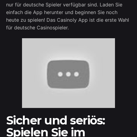
nur für deutsche Spieler verfügbar sind. Laden Sie
einfach die App herunter und beginnen Sie noch
heute zu spielen! Das Casinoly App ist die erste Wahl
für deutsche Casinospieler.
Sicher und seriös:
Spielen Sie im