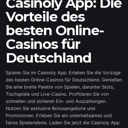
Casinoly App: Die
Vorteile des
besten Online-
Casinos für
Deutschland
Spielen Sie im Casinoly App: Erleben Sie die Vorzüge
des besten Online-Casinos für Deutschland. Genießen
Sie eine breite Palette von Spielen, darunter Slots,
Tischspiele und Live-Casino. Profitieren Sie von
schnellen und sicheren Ein- und Auszahlungen.
Nutzen Sie exklusive Bonusangebote und
Promotionen. Erleben Sie ein unterhaltsames und
faires Spielerlebnis. Laden Sie jetzt die Casinoly App