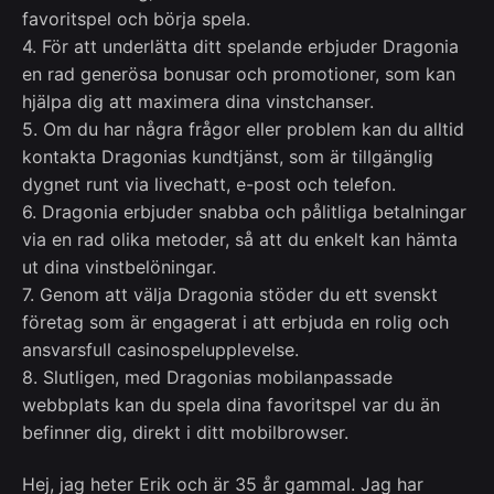
favoritspel och börja spela.
4. För att underlätta ditt spelande erbjuder Dragonia
en rad generösa bonusar och promotioner, som kan
hjälpa dig att maximera dina vinstchanser.
5. Om du har några frågor eller problem kan du alltid
kontakta Dragonias kundtjänst, som är tillgänglig
dygnet runt via livechatt, e-post och telefon.
6. Dragonia erbjuder snabba och pålitliga betalningar
via en rad olika metoder, så att du enkelt kan hämta
ut dina vinstbelöningar.
7. Genom att välja Dragonia stöder du ett svenskt
företag som är engagerat i att erbjuda en rolig och
ansvarsfull casinospelupplevelse.
8. Slutligen, med Dragonias mobilanpassade
webbplats kan du spela dina favoritspel var du än
befinner dig, direkt i ditt mobilbrowser.
Hej, jag heter Erik och är 35 år gammal. Jag har