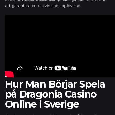
att garantera en rättvis spelupplevelse.
Hur Man Börjar Spela
på Dragonia Casino
Online i Sverige