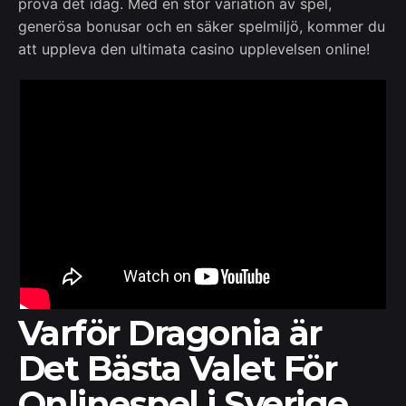
prova det idag. Med en stor variation av spel,
generösa bonusar och en säker spelmiljö, kommer du
att uppleva den ultimata casino upplevelsen online!
Varför Dragonia är
Det Bästa Valet För
Onlinespel i Sverige