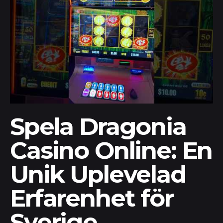
Spela Dragonia
Casino Online: En
Unik Uplevelad
Erfarenhet för
Sverige