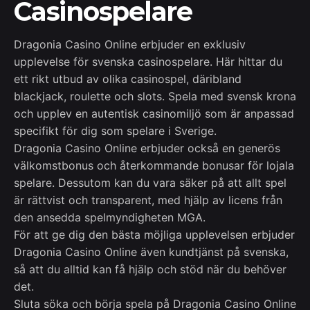
Casinospelare
Dragonia Casino Online erbjuder en exklusiv
upplevelse för svenska casinospelare. Här hittar du
ett rikt utbud av olika casinospel, däribland
blackjack, roulette och slots. Spela med svensk krona
och upplev en autentisk casinomiljö som är anpassad
specifikt för dig som spelare i Sverige.
Dragonia Casino Online erbjuder också en generös
välkomstbonus och återkommande bonusar för lojala
spelare. Dessutom kan du vara säker på att allt spel
är rättvist och transparent, med hjälp av licens från
den ansedda spelmyndigheten MGA.
För att ge dig den bästa möjliga upplevelsen erbjuder
Dragonia Casino Online även kundtjänst på svenska,
så att du alltid kan få hjälp och stöd när du behöver
det.
Sluta söka och börja spela på Dragonia Casino Online