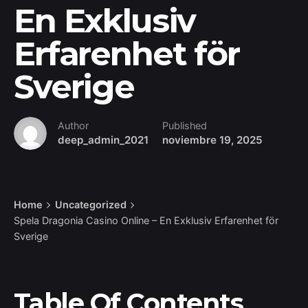
En Exklusiv
Erfarenhet för
Sverige
Author
Published
deep_admin_2021
noviembre 19, 2025
Home
Uncategorized
Spela Dragonia Casino Online – En Exklusiv Erfarenhet för
Sverige
Table Of Contents