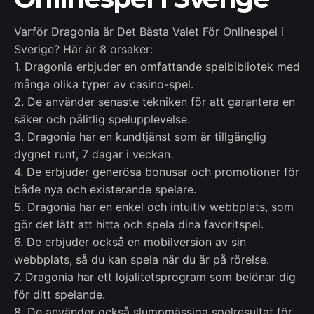
Varför Dragonia är Det Bästa Valet För Onlinespel i
Sverige? Här är 8 orsaker:
1. Dragonia erbjuder en omfattande spelbibliotek med
många olika typer av casino-spel.
2. De använder senaste tekniken för att garantera en
säker och pålitlig spelupplevelse.
3. Dragonia har en kundtjänst som är tillgänglig
dygnet runt, 7 dagar i veckan.
4. De erbjuder generösa bonusar och promotioner för
både nya och existerande spelare.
5. Dragonia har en enkel och intuitiv webbplats, som
gör det lätt att hitta och spela dina favoritspel.
6. De erbjuder också en mobilversion av sin
webbplats, så du kan spela när du är på rörelse.
7. Dragonia har ett lojalitetsprogram som belönar dig
för ditt spelande.
8. De använder också slumpmässiga spelresultat för