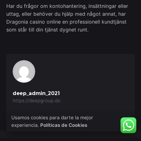
Har du frågor om kontohantering, insättningar eller
uttag, eller behöver du hjälp med något annat, har
Dragonia casino online en professionell kundtjänst
som står till din tjänst dygnet runt.
deep_admin_2021
https://deepgroup.do
Usamos cookies para darte la mejor
experiencia.
Políticas de Cookies