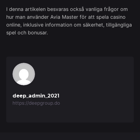
I denna artikelen besvaras också vanliga frågor om
hur man använder Avia Master för att spela casino
online, inklusive information om säkerhet, tillgängliga
spel och bonusar.
deep_admin_2021
https://deepgroup.do