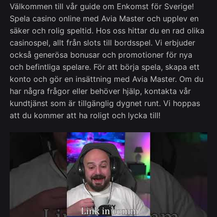
Välkommen till vår guide om Enkomst för Sverige!
Spela casino online med Avia Master och upplev en
säker och rolig speltid. Hos oss hittar du en rad olika
casinospel, allt från slots till bordsspel. Vi erbjuder
också generösa bonusar och promotioner för nya
och befintliga spelare. För att börja spela, skapa ett
konto och gör en insättning med Avia Master. Om du
har några frågor eller behöver hjälp, kontakta vår
kundtjänst som är tillgänglig dygnet runt. Vi hoppas
att du kommer att ha roligt och lycka till!