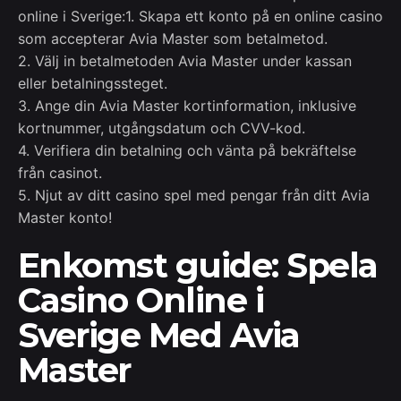
online i Sverige:1. Skapa ett konto på en online casino
som accepterar Avia Master som betalmetod.
2. Välj in betalmetoden Avia Master under kassan
eller betalningssteget.
3. Ange din Avia Master kortinformation, inklusive
kortnummer, utgångsdatum och CVV-kod.
4. Verifiera din betalning och vänta på bekräftelse
från casinot.
5. Njut av ditt casino spel med pengar från ditt Avia
Master konto!
Enkomst guide: Spela
Casino Online i
Sverige Med Avia
Master