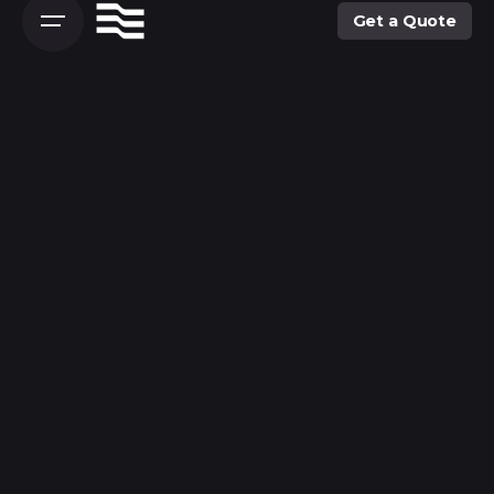
Get a Quote