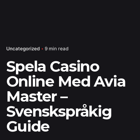
Uncategorized
9 min read
Spela Casino
Online Med Avia
Master –
Svenskspråkig
Guide