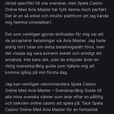
riktad specifikt till oss svenskar, men Spela Casino
Online Med Avia Master har fyllt denna nisch perfekt.
Det är en så enkel och intuitiv plattform att jag kände
mig hemma omedelbart.
Det som verkligen gjorde skillnaden för mig var att
de accepterar betalningar via Avia Master. Jag hade
aldrig hört talas om detta betalningssätt förut, men
det visade sig vara extremt enkelt och smidigt att
använda. Inte bara det, utan de erbjuder även en
riktig svenskkpråkig guide som hjälpte mig att
komma igång på min första dag.
Jag kan verkligen rekommendera Spela Casino
Online Med Avia Master – Svenskspråkig Guide till
alla mina svenska vänner som letar efter en pålitlig
och bekväm online casino att spela på. Tack Spela
Casino Online Med Avia Master för en fantastisk