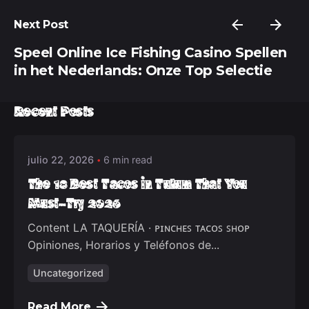
Next Post
Speel Online Ice Fishing Casino Spellen
in het Nederlands: Onze Top Selectie
Posted by
Recent Posts
deep_admin_2021
julio 22, 2026
6 min read
The 18 Best Tacos in Tulum That You
Must-Try 2026
Content LA TAQUERÍA · ᴘɪɴᴄʜᴇꜱ ᴛᴀᴄᴏꜱ ꜱʜᴏᴘ
Opiniones, Horarios y Teléfonos de...
Uncategorized
Read More