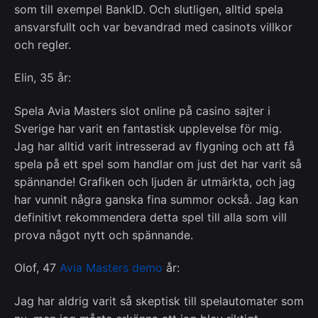
som till exempel BankID. Och slutligen, alltid spela
ansvarsfullt och var bevandrad med casinots villkor
och regler.
Elin, 35 år:
Spela Avia Masters slot online på casino sajter i
Sverige har varit en fantastisk upplevelse för mig.
Jag har alltid varit intresserad av flygning och att få
spela på ett spel som handlar om just det har varit så
spännande! Grafiken och ljuden är utmärkta, och jag
har vunnit några ganska fina summor också. Jag kan
definitivt rekommendera detta spel till alla som vill
prova något nytt och spännande.
Olof, 47
Avia Masters demo
år:
Jag har aldrig varit så skeptisk till spelautomater som