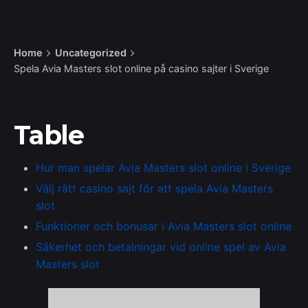
Home
Uncategorized
Spela Avia Masters slot online på casino sajter i Sverige
Table
Hur man spelar Avia Masters slot online i Sverige
Välj rätt casino sajt för att spela Avia Masters
slot
Funktioner och bonusar i Avia Masters slot online
Säkerhet och betalningar vid online spel av Avia
Masters slot