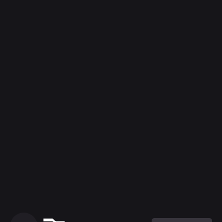
Skip
to
content