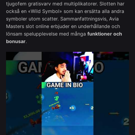
tjugofem gratisvarv med multiplikatorer. Slotten har
också en «Wild Symbol» som kan ersätta alla andra
symboler utom scatter. Sammanfattningsvis, Avia
Masters slot online erbjuder en underhållande och
lönsam spelupplevelse med många
funktioner och
bonusar
.