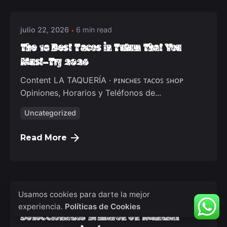
julio 22, 2026
6 min read
The 18 Best Tacos in Tulum That You
Must-Try 2026
Content LA TAQUERÍA · ᴘɪɴᴄʜᴇꜱ ᴛᴀᴄᴏꜱ ꜱʜᴏᴘ
Opiniones, Horarios y Teléfonos de...
Uncategorized
Read More
Posted by
deep_admin_2021
Usamos cookies para darte la mejor
julio 2, 2026
11 min read
experiencia.
Políticas de Cookies
Seleccionados brillaron en Mundial