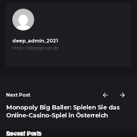
deep_admin_2021
https://deepgroup.do
Next Post
Monopoly Big Baller: Spielen Sie das
Online-Casino-Spiel in Österreich
Posted by
Recent Posts
deep_admin_2021