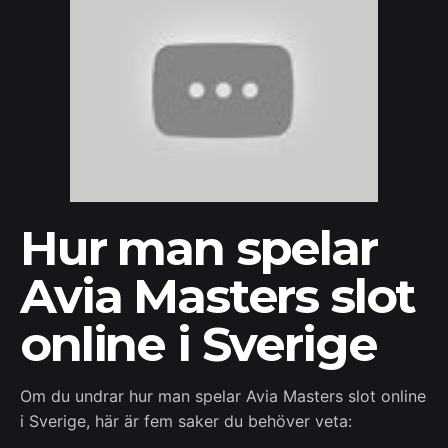
Hur man spelar
Avia Masters slot
online i Sverige
Om du undrar hur man spelar Avia Masters slot online
i Sverige, här är fem saker du behöver veta: