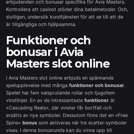
erbjudanden och bonusar specifika för Avia Masters.
Kontrollera att casinot stöder dina betalmetoder. Och,
slutligen, undersök kundtjänsten för att se till att de
är tillgängliga och hjälpsamma.
Funktioner och
bonusar i Avia
Masters slot online
I Avia Masters slot online erbjuds en spännande
spelupplevelse med många
funktioner och bonusar
.
Spelet har fem valsprutande rollar och tjugofem
vinstlinjer. En av de intressantaste
funktioner
är
«Cascading Reels», där vinster får bortfall och
ersätts av nya symboler. Dessutom finns det en «Free
Spins»
bonus
som aktiveras när tre scatter-symboler
visas. I denna bonusrunda kan du vinna upp till