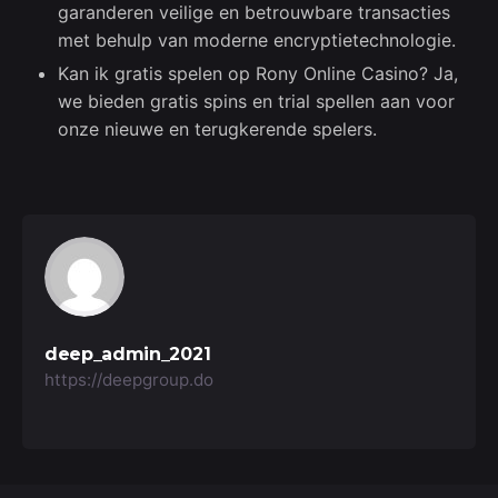
garanderen veilige en betrouwbare transacties
met behulp van moderne encryptietechnologie.
Kan ik gratis spelen op Rony Online Casino? Ja,
we bieden gratis spins en trial spellen aan voor
onze nieuwe en terugkerende spelers.
deep_admin_2021
https://deepgroup.do