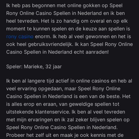
Ik heb pas begonnen met online gokken op Speel
Rony Online Casino Spellen in Nederland en ik ben
heel tevreden. Het is zo handig om overal en op elk
moment te kunnen spelen en de keuze aan spellen is
rony casino
enorm. Ik heb al veel gewonnen en het is
ook heel gebruiksvriendelijk. Ik kan Speel Rony Online
Casino Spellen in Nederland echt aanraden!
Speler: Marieke, 32 jaar
Ik ben al langere tijd actief in online casinos en heb al
veel ervaring opgedaan, maar Speel Rony Online
Casino Spellen in Nederland is een van de beste. Het
is alles erop en eraan, van geweldige spellen tot
uitstekende klantenservice. Ik ben al veel tevreden
met mijn ervaringen en ik zal zeker blijven spelen op
Speel Rony Online Casino Spellen in Nederland.
Probeer het zelf uit en maak je ook kennis met de