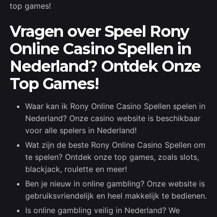
top games!
Vragen over Speel Rony
Online Casino Spellen in
Nederland? Ontdek Onze
Top Games!
Waar kan ik Rony Online Casino Spellen spelen in
Nederland? Onze casino website is beschikbaar
voor alle spelers in Nederland!
Wat zijn de beste Rony Online Casino Spellen om
te spelen? Ontdek onze top games, zoals slots,
blackjack, roulette en meer!
Ben je nieuw in online gambling? Onze website is
gebruiksvriendelijk en heel makkelijk te bedienen.
Is online gambling veilig in Nederland? We