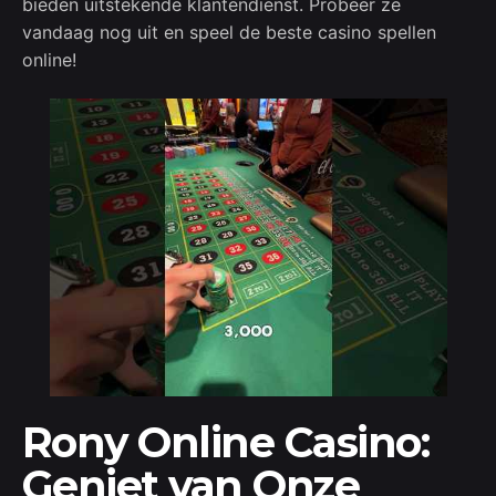
bieden uitstekende klantendienst. Probeer ze
vandaag nog uit en speel de beste casino spellen
online!
Rony Online Casino:
Geniet van Onze