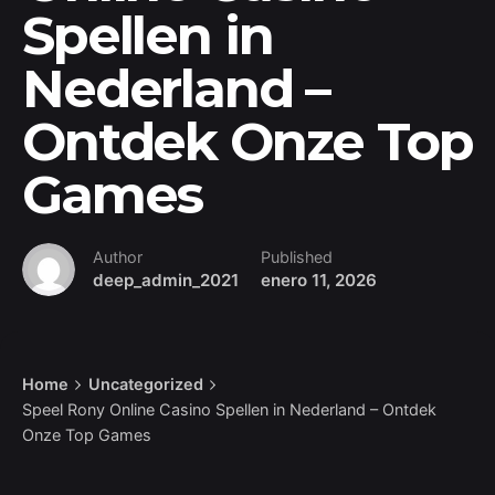
Spellen in
Nederland –
Ontdek Onze Top
Games
Author
Published
deep_admin_2021
enero 11, 2026
Home
Uncategorized
Speel Rony Online Casino Spellen in Nederland – Ontdek
Onze Top Games