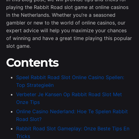
playing the Rabbit Road slot game at online casinos
in the Netherlands. Whether you’re a seasoned
gambler or new to the world of online casinos, our
expert advice will help you maximize your chances
of winning and have a great time playing this popular
slot game.
Contents
Speel Rabbit Road Slot Online Casino Spellen:
Top Strategieën
Verbeter Je Kansen Op Rabbit Road Slot Met
Onze Tips
Online Casino Nederland: Hoe Te Spelen Rabbit
Road Slot?
Rabbit Road Slot Gameplay: Onze Beste Tips En
Tricks