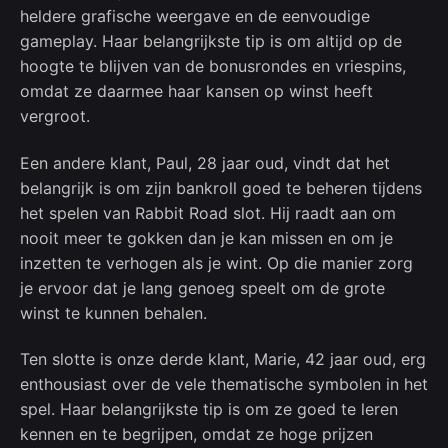
heldere grafische weergave en de eenvoudige
gameplay. Haar belangrijkste tip is om altijd op de
hoogte te blijven van de bonusrondes en vriespins,
omdat ze daarmee haar kansen op winst heeft
vergroot.
Een andere klant, Paul, 28 jaar oud, vindt dat het
belangrijk is om zijn bankroll goed te beheren tijdens
het spelen van Rabbit Road slot. Hij raadt aan om
nooit meer te gokken dan je kan missen en om je
inzetten te verhogen als je wint. Op die manier zorg
je ervoor dat je lang genoeg speelt om de grote
winst te kunnen behalen.
Ten slotte is onze derde klant, Marie, 42 jaar oud, erg
enthousiast over de vele thematische symbolen in het
spel. Haar belangrijkste tip is om ze goed te leren
kennen en te begrijpen, omdat ze hoge prijzen