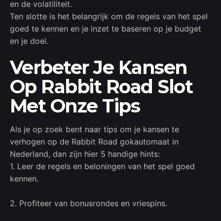
en de volatiliteit.
Ten slotte is het belangrijk om de regels van het spel
goed te kennen en je inzet te baseren op je budget
en je doel.
Verbeter Je Kansen
Op Rabbit Road Slot
Met Onze Tips
Als je op zoek bent naar tips om je kansen te
verhogen op de Rabbit Road gokautomaat in
Nederland, dan zijn hier 5 handige hints:
1. Leer de regels en beloningen van het spel goed
kennen.
2. Profiteer van bonusrondes en vriespins.