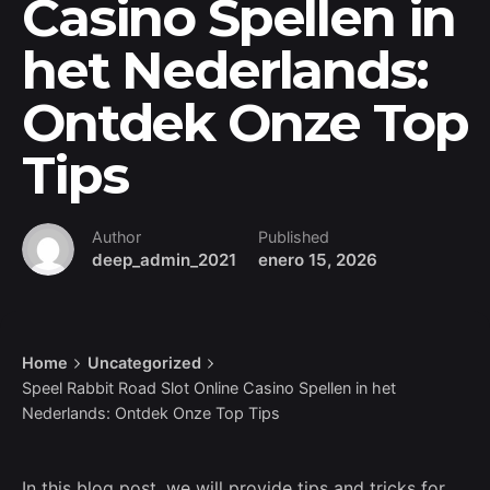
Casino Spellen in
het Nederlands:
Ontdek Onze Top
Tips
Author
Published
deep_admin_2021
enero 15, 2026
Home
Uncategorized
Speel Rabbit Road Slot Online Casino Spellen in het
Nederlands: Ontdek Onze Top Tips
In this blog post, we will provide tips and tricks for