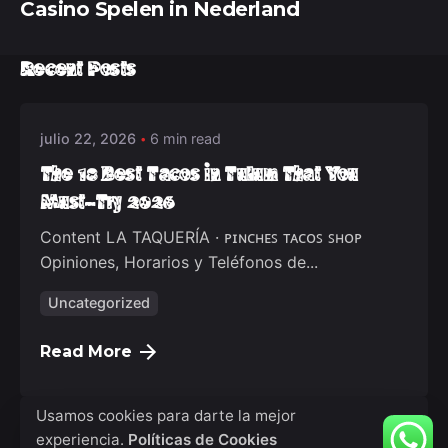
Casino Spelen in Nederland
Posted by
Recent Posts
deep_admin_2021
julio 22, 2026
6 min read
The 18 Best Tacos in Tulum That You
Must-Try 2026
Content LA TAQUERÍA · ᴘɪɴᴄʜᴇꜱ ᴛᴀᴄᴏꜱ ꜱʜᴏᴘ
Opiniones, Horarios y Teléfonos de...
Uncategorized
Read More
Posted by
deep_admin_2021
Usamos cookies para darte la mejor
experiencia.
Políticas de Cookies