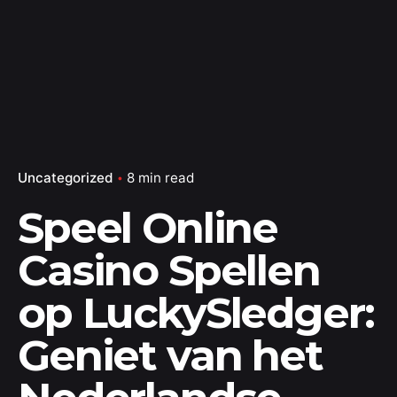
Uncategorized
8 min read
Speel Online
Casino Spellen
op LuckySledger:
Geniet van het