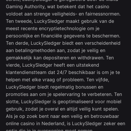
Gaming Authority, wat betekent dat het casino
voldoet aan strenge veiligheids- en fairnessnormen.
Ten tweede, LuckySledger maakt gebruik van de
meest recente encryptietechnologie om je
persoonlijke en financiële gegevens te beschermen.
Ten derde, LuckySledger biedt een verscheidenheid
aan betalingmethoden aan, zodat je veilig en
gemakkelijk kan depositeren en withdrawen. Ten
vierde, LuckySledger heeft een uitstekend
klantendienstteam dat 24/7 beschikbaar is om je te
helpen met elke vraag of probleem. Ten vijfde,
LuckySledger biedt regelmatig bonussen en
promoties aan om je spelervaring te verbeteren. Ten
slotte, LuckySledger is geoptimaliseerd voor mobiel
gebruik, zodat je overal en altijd veilig kunt spelen.
Als je op zoek bent naar een veilig en betrouwbaar
online casino in Nederland, is LuckySledger zeker een
optie die je in overweging moet nemen.