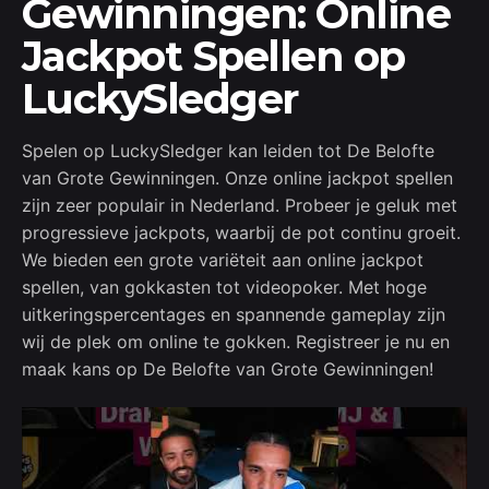
Gewinningen: Online
Jackpot Spellen op
LuckySledger
Spelen op LuckySledger kan leiden tot De Belofte
van Grote Gewinningen. Onze online jackpot spellen
zijn zeer populair in Nederland. Probeer je geluk met
progressieve jackpots, waarbij de pot continu groeit.
We bieden een grote variëteit aan online jackpot
spellen, van gokkasten tot videopoker. Met hoge
uitkeringspercentages en spannende gameplay zijn
wij de plek om online te gokken. Registreer je nu en
maak kans op De Belofte van Grote Gewinningen!