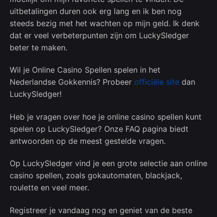
uitbetalingen duren ook erg lang en ik ben nog
steeds bezig met het wachten op mijn geld. Ik denk
dat er veel verbeterpunten zijn om LuckySledger
beter te maken.
Wil je Online Casino Spellen spelen in het
Nederlandse Gokkennis? Probeer
officiële site
dan
LuckySledger!
Heb je vragen over hoe je online casino spellen kunt
spelen op LuckySledger? Onze FAQ pagina biedt
antwoorden op de meest gestelde vragen.
Op LuckySledger vind je een grote selectie aan online
casino spellen, zoals gokautomaten, blackjack,
roulette en veel meer.
Registreer je vandaag nog en geniet van de beste