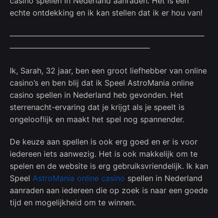
casino spellen in Nederland aanraden. Het is een
echte ontdekking en ik kan stellen dat ik er hou van!
—————————————————————————
——————————————————
Ik, Sarah, 32 jaar, ben een groot liefhebber van online
casino’s en ben blij dat ik Speel AstroMania online
casino spellen in Nederland heb gevonden. Het
sterrenacht-ervaring dat je krijgt als je speelt is
ongelooflijk en maakt het spel nog spannender.
De keuze aan spellen is ook erg goed en er is voor
iedereen iets aanwezig. Het is ook makkelijk om te
spelen en de website is erg gebruiksvriendelijk. Ik kan
Speel
AstroMania online casino
spellen in Nederland
aanraden aan iedereen die op zoek is naar een goede
tijd en mogelijkheid om te winnen.