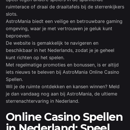
ruimterace of draai de draaitafels bij de sterrenkijkers
slots.
AstroMania biedt een veilige en betrouwbare gaming
omgeving, waar je met vertrouwen je geluk kunt
beproeven.
De website is gemakkelijk te navigeren en
beschikbaar in het Nederlands, zodat je je geheel
kunt richten op het spelen.
Met regelmatige promoties en bonussen, is er altijd
iets nieuws te beleven bij AstroMania Online Casino
Spellen.
Wil je de ruimte ontdekken en kansen winnen? Meld
je dan vandaag nog aan bij AstroMania, de ultieme
sterrenachtervaring in Nederland.
Online Casino Spellen
in Nederland: Speel