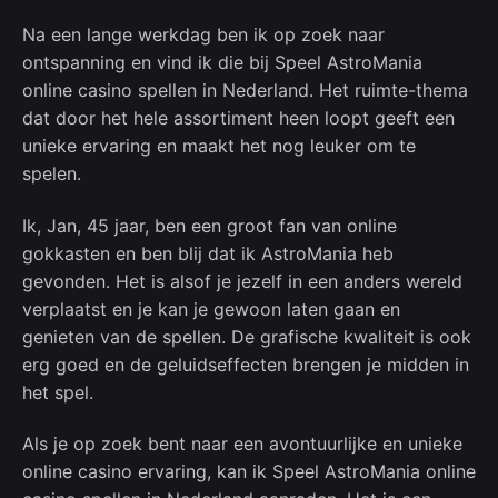
Na een lange werkdag ben ik op zoek naar
ontspanning en vind ik die bij Speel AstroMania
online casino spellen in Nederland. Het ruimte-thema
dat door het hele assortiment heen loopt geeft een
unieke ervaring en maakt het nog leuker om te
spelen.
Ik, Jan, 45 jaar, ben een groot fan van online
gokkasten en ben blij dat ik AstroMania heb
gevonden. Het is alsof je jezelf in een anders wereld
verplaatst en je kan je gewoon laten gaan en
genieten van de spellen. De grafische kwaliteit is ook
erg goed en de geluidseffecten brengen je midden in
het spel.
Als je op zoek bent naar een avontuurlijke en unieke
online casino ervaring, kan ik Speel AstroMania online