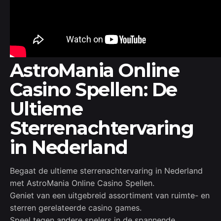
AstroMania Online
Casino Spellen: De
Ultieme
Sterrenachtervaring
in Nederland
Begaat de ultieme sterrenachtervaring in Nederland
met AstroMania Online Casino Spellen.
Geniet van een uitgebreid assortiment van ruimte- en
sterren gerelateerde casino games.
Speel tegen andere spelers in de spannende