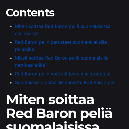
Contents
Miten soittaa Red Baron peliä suomalaisissa
casinossa?
Red Baron pelin perusteet suomenkielisille
pelaajille
Missä soittaa Red Baron peliä suomalaisilla
nettikasinoilla?
Red Baron pelin voittojärjestely ja strategiat
Suomalaisille pelaajille suosittu Red Baron peli
Miten soittaa
Red Baron peliä
suomalaisissa