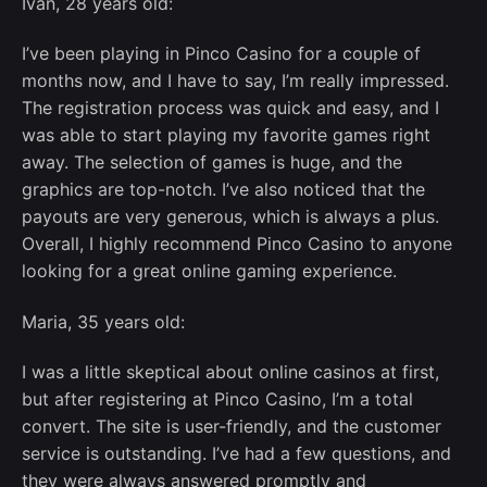
Ivan, 28 years old:
I’ve been playing in Pinco Casino for a couple of
months now, and I have to say, I’m really impressed.
The registration process was quick and easy, and I
was able to start playing my favorite games right
away. The selection of games is huge, and the
graphics are top-notch. I’ve also noticed that the
payouts are very generous, which is always a plus.
Overall, I highly recommend Pinco Casino to anyone
looking for a great online gaming experience.
Maria, 35 years old:
I was a little skeptical about online casinos at first,
but after registering at Pinco Casino, I’m a total
convert. The site is user-friendly, and the customer
service is outstanding. I’ve had a few questions, and
they were always answered promptly and