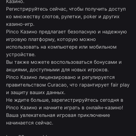
Казино.
Регистрируйтесь сейчас, чтобы получить доступ
ко множеству слотов, рулетки, poker и других
казино-игр.
Pinco Казино предлагает безопасную и надежную
игровую платформу, которую можно
использовать на компьютере или мобильном
устройстве.
Вы также можете воспользоваться бонусами и
акциями, доступными для новых игроков.
Pinco Казино лицензировано и регулируется
правительством Curacao, что гарантирует fair play
и защиту ваших данных.
Не ждите больше, зарегистрируйтесь сегодня в
Pinco Казино и начните играть в онлайн-казино!
Ваша увлекательная игровая приключение
начинается сейчас.