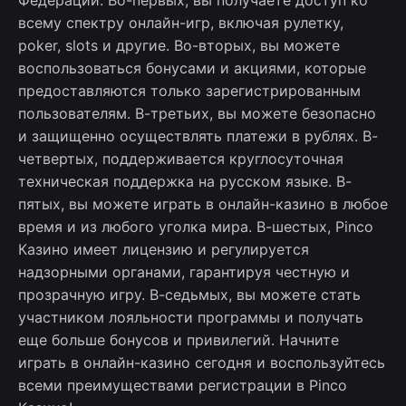
Федерации. Во-первых, вы получаете доступ ко
всему спектру онлайн-игр, включая рулетку,
poker, slots и другие. Во-вторых, вы можете
воспользоваться бонусами и акциями, которые
предоставляются только зарегистрированным
пользователям. В-третьих, вы можете безопасно
и защищенно осуществлять платежи в рублях. В-
четвертых, поддерживается круглосуточная
техническая поддержка на русском языке. В-
пятых, вы можете играть в онлайн-казино в любое
время и из любого уголка мира. В-шестых, Pinco
Казино имеет лицензию и регулируется
надзорными органами, гарантируя честную и
прозрачную игру. В-седьмых, вы можете стать
участником лояльности программы и получать
еще больше бонусов и привилегий. Начните
играть в онлайн-казино сегодня и воспользуйтесь
всеми преимуществами регистрации в Pinco