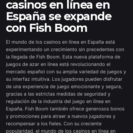
casinos en línea en
España se expande
con Fish Boom
El mundo de los casinos en línea en España está
experimentando un crecimiento sin precedentes con
la llegada de Fish Boom. Esta nueva plataforma de
juegos de azar en línea está revolucionando el
mercado español con su amplia variedad de juegos y
su interfaz intuitiva. Los jugadores pueden disfrutar
de una experiencia de juego emocionante y segura,
gracias a las estrictas medidas de seguridad y
regulación de la industria del juego en línea en
España. Fish Boom también ofrece generosos bonos
y promociones para atraer a nuevos jugadores y
recompensar a los fieles. Con su creciente
popularidad, el mundo de los casinos en línea en