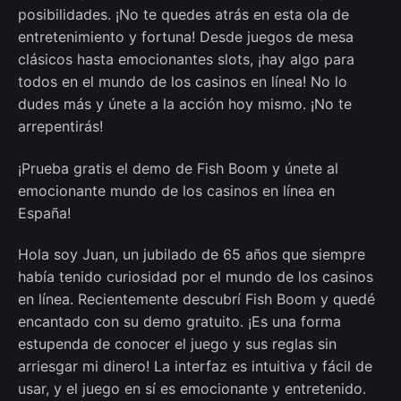
posibilidades. ¡No te quedes atrás en esta ola de
entretenimiento y fortuna! Desde juegos de mesa
clásicos hasta emocionantes slots, ¡hay algo para
todos en el mundo de los casinos en línea! No lo
dudes más y únete a la acción hoy mismo. ¡No te
arrepentirás!
¡Prueba gratis el demo de Fish Boom y únete al
emocionante mundo de los casinos en línea en
España!
Hola soy Juan, un jubilado de 65 años que siempre
había tenido curiosidad por el mundo de los casinos
en línea. Recientemente descubrí Fish Boom y quedé
encantado con su demo gratuito. ¡Es una forma
estupenda de conocer el juego y sus reglas sin
arriesgar mi dinero! La interfaz es intuitiva y fácil de
usar, y el juego en sí es emocionante y entretenido.