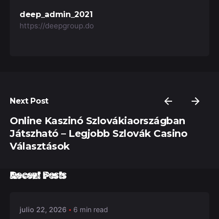
deep_admin_2021
https://deepgroup.do
Next Post
Online Kaszinó Szlovákiaországban
Játszható – Legjobb Szlovák Casino
Választások
Posted by
Recent Posts
deep_admin_2021
julio 22, 2026
6 min read