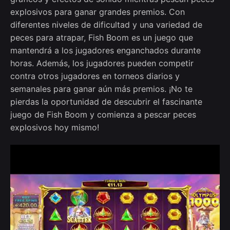
explosivos para ganar grandes premios. Con
diferentes niveles de dificultad y una variedad de
peces para atrapar, Fish Boom es un juego que
mantendrá a los jugadores enganchados durante
horas. Además, los jugadores pueden competir
contra otros jugadores en torneos diarios y
semanales para ganar aún más premios. ¡No te
pierdas la oportunidad de descubrir el fascinante
juego de Fish Boom y comienza a pescar peces
explosivos hoy mismo!