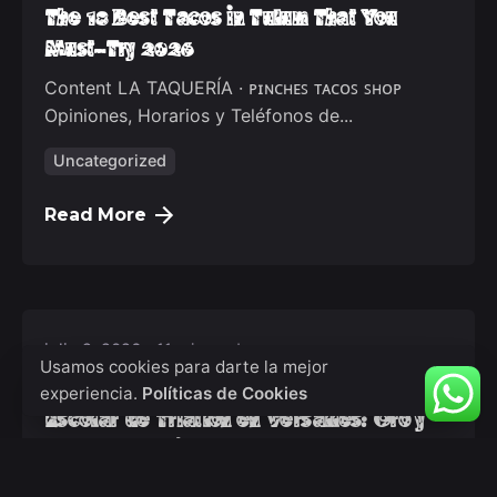
The 18 Best Tacos in Tulum That You
Must-Try 2026
Content LA TAQUERÍA · ᴘɪɴᴄʜᴇꜱ ᴛᴀᴄᴏꜱ ꜱʜᴏᴘ
Opiniones, Horarios y Teléfonos de...
Uncategorized
Read More
Posted by
deep_admin_2021
julio 2, 2026
11 min read
Usamos cookies para darte la mejor
Seleccionados brillaron en Mundial
experiencia.
Políticas de Cookies
Escolar de Triatlón en Versalles: Oro y
plata para Chile Deportes
Content Nacional La segunda vida de Donde