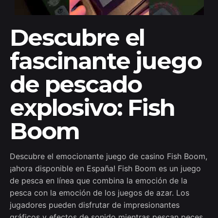
Descubre el
fascinante juego
de pescado
explosivo: Fish
Boom
Descubre el emocionante juego de casino Fish Boom,
¡ahora disponible en España! Fish Boom es un juego
de pesca en línea que combina la emoción de la
pesca con la emoción de los juegos de azar. Los
jugadores pueden disfrutar de impresionantes
gráficos y efectos de sonido mientras pescan peces