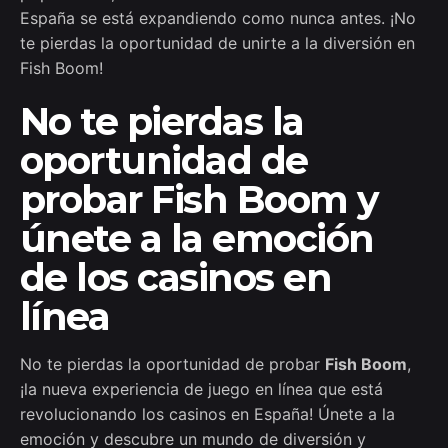
España se está expandiendo como nunca antes. ¡No
te pierdas la oportunidad de unirte a la diversión en
Fish Boom!
No te pierdas la
oportunidad de
probar Fish Boom y
únete a la emoción
de los casinos en
línea
No te pierdas la oportunidad de probar
Fish Boom
,
¡la nueva experiencia de juego en línea que está
revolucionando los casinos en España! Únete a la
emoción y descubre un mundo de diversión y