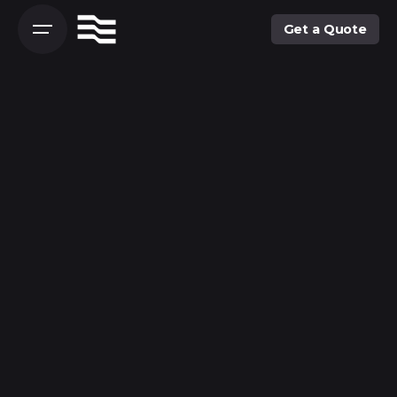
Get a Quote