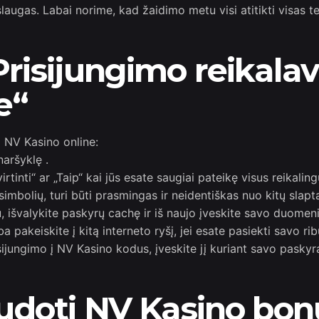
laugas. Labai norime, kad žaidimo metu visi atitikti visas te
Prisijungimo reikalav
e“
į NV Kasino online:
naršyklę .
rtinti“ ar „Taip“ kai jūs esate saugiai pateikę visus reikali
 simbolių, turi būti prasmingas ir neidentiškas nuo kitų slapt
u, išvalykite paskyrų cachę ir iš naujo įveskite savo duomeni
ba pakeiskite į kitą interneto ryšį, jei esate pasiekti savo rib
isijungimo į NV Kasino kodus, įveskite jį kuriant savo paskyr
audoti NV Kasino bo