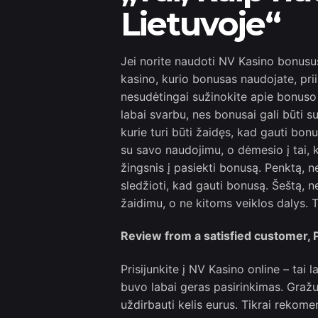
Lietuvoje“
Jei norite naudoti NV Kasino bonusus 
kasino, kurio bonusas naudojate, pri
nesudėtingai sužinokite apie bonuso są
labai svarbu, nes bonusai gali būti s
kurie turi būti žaidęs, kad gauti bon
su savo naudojimu, o dėmesio į tai, k
žingsnis į pasiekti bonusą. Penktą, n
sledžioti, kad gauti bonusą. Šeštą, n
žaidimu, o ne kitoms veiklos dalys. T
Review from a satisfied customer, P
Prisijunkite į NV Kasino online – tai
buvo labai geras pasirinkimas. Gražu
uždirbauti kelis eurus. Tikrai rekome