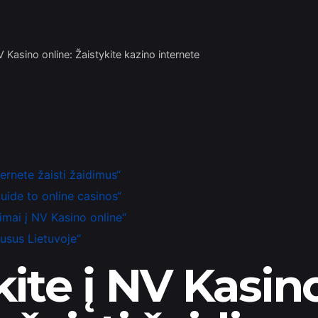
NV Kasino online: Žaistykite kazino internete
ternete žaisti žaidimus“
uide to online casinos“
imai į NV Kasino online“
usus Lietuvoje“
kite į NV Kasin