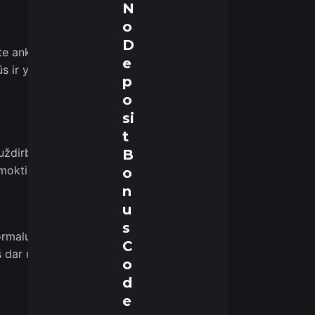
N
o
D
te anksčiau, bet šiandien išbandysiu
e
žūs ir ypatybės geras. Nei negalima
p
o
si
t
 uždirbti kelis eurus. Kazino patogus
B
okti žaidimų ir uždirbti kelis eurus.
o
n
u
s
normalus kazino, kurio naudojimas
C
š dar neuzdirbau nieko, todėl
o
d
e