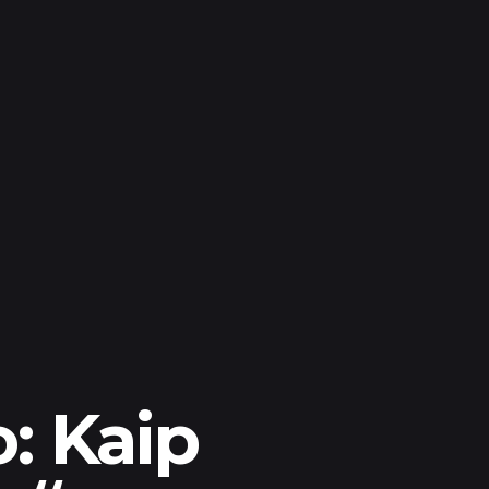
o: Kaip