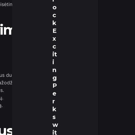
isėtines reikalavimus.
o
c
k
imai į NV
E
x
c
it
i
n
ngus duomenis.
g
ažodžių.
P
s.
e
ų.
r
Lk.
ą.
k
s
Ig.
w
nusus
it