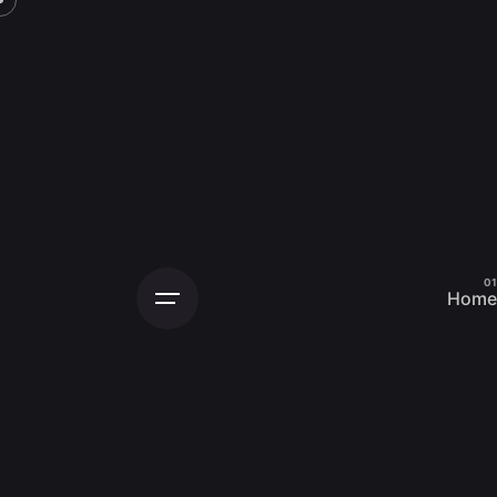
Skip
to
content
Home