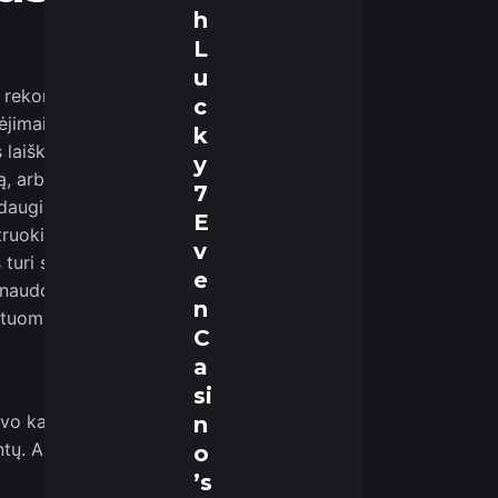
Fb.
h
—
L
Follow Us
u
i, rekomenduojame patikrinti, ar
c
imais ir atėmimais. Antrasly,
k
 laišką, jei ką nesuprantate. Tai yra
y
są, arba su konkretuomis žaidimais,
7
daugiau apie tai, ką norite padaryti
E
truokite savo kontą – tai yra pirmas
v
turi savo sąlygas, kuriuos reikia
e
i naudoti savo bonusą tiesiog
n
etuomis žaidimais.
C
a
si
vo kazino įvaizdžius internete ir tai
n
tų. Aš įvyko išmokti žaidimo ir
o
’s