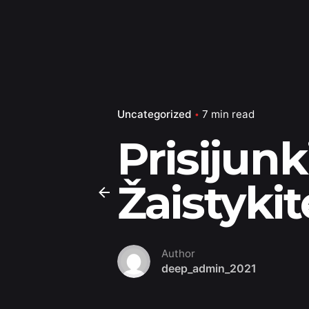
Uncategorized
7 min read
Prisijunk
Žaistykit
Author
deep_admin_2021