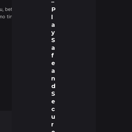
–
P
, bet šiandien noriu išbandyti.
no tinka man. Aš tikrai neaplinkštus
l
a
y
S
a
f
e
a
n
d
S
e
c
u
r