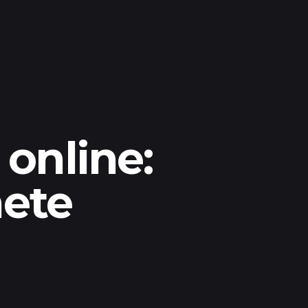
 online:
nete