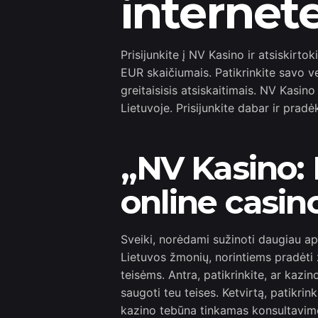
internete
Prisijunkite į NV Kasino ir atsiskirt
EUR skaičiumais. Patikrinkite savo 
greitaisisis atsiskaitimais. NV Kasino
Lietuvoje. Prisijunkite dabar ir prad
„NV Kasino: 
online casin
Sveiki, norėdami sužinoti daugiau api
Lietuvos žmonių, norintiems pradėti ž
teisėms. Antra, patikrinkite, ar kazin
saugoti teu teises. Ketvirtą, patikri
kazino tebūna tinkamas konsultavimo 