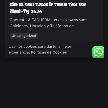
The 18 Best Tacos in Tulum That You
Must-Try 2026
Content LA TAQUERÍA · ᴘɪɴᴄʜᴇꜱ ᴛᴀᴄᴏꜱ ꜱʜᴏᴘ
Opiniones, Horarios y Teléfonos de...
Uncategorized
Usamos cookies para darte la mejor
Read More
experiencia.
Políticas de Cookies
Posted by
deep_admin_2021
julio 2, 2026
11 min read
Seleccionados brillaron en Mundial
Escolar de Triatlón en Versalles: Oro y
plata para Chile Deportes
Content Nacional La segunda vida de Donde