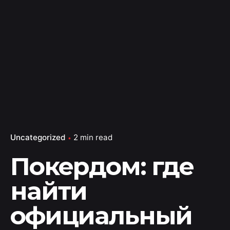
Uncategorized
2 min read
Покердом: где
найти
официальный