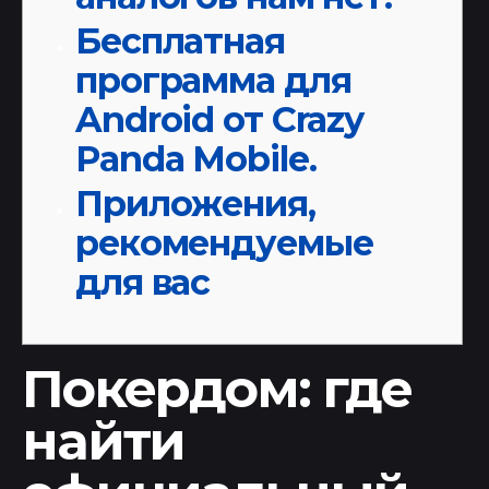
Бесплатная
программа для
Android от Crazy
Panda Mobile.
Приложения,
рекомендуемые
для вас
Покердом: где
найти