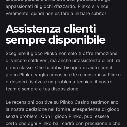
appassionati di giochi d’azzardo. Plinko si vince
veramente, quindi non esitare a iniziare subito!
Assistenza clienti
sempre disponibile
Scegliere il gioco Plinko non solo ti offre l’emozione
di vincere soldi veri, ma anche un’assistenza clienti di
prima classe. Che tu abbia bisogno di aiuto con il
gioco Plinko, voglia conoscere le recensioni su Plinko
o desideri risolvere un problema tecnico, il nostro
team è sempre a tua disposizione.
Le recensioni positive su Plinko Casino testimoniano
la nostra dedizione nel fornire un’esperienza di gioco
senza problemi. Con il gioco Plinko, puoi essere
certo che ogni Plinko ball cadrà con precisione e che