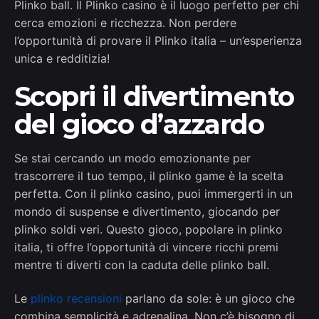
Plinko ball. Il Plinko casino è il luogo perfetto per chi
cerca emozioni e ricchezza. Non perdere
l’opportunità di provare il Plinko italia – un’esperienza
unica e redditizia!
Scopri il divertimento
del gioco d’azzardo
Se stai cercando un modo emozionante per
trascorrere il tuo tempo, il plinko game è la scelta
perfetta. Con il plinko casino, puoi immergerti in un
mondo di suspense e divertimento, giocando per
plinko soldi veri. Questo gioco, popolare in plinko
italia, ti offre l’opportunità di vincere ricchi premi
mentre ti diverti con la caduta delle plinko ball.
Le
plinko recensioni
parlano da sole: è un gioco che
combina semplicità e adrenalina. Non c’è bisogno di