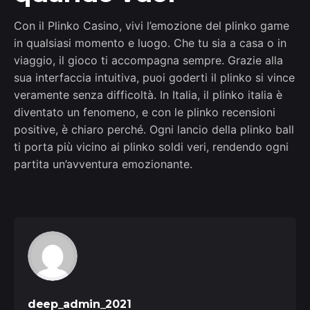
Con il Plinko Casino, vivi l’emozione del plinko game
in qualsiasi momento e luogo. Che tu sia a casa o in
viaggio, il gioco ti accompagna sempre. Grazie alla
sua interfaccia intuitiva, puoi goderti il plinko si vince
veramente senza difficoltà. In Italia, il plinko italia è
diventato un fenomeno, e con le plinko recensioni
positive, è chiaro perché. Ogni lancio della plinko ball
ti porta più vicino ai plinko soldi veri, rendendo ogni
partita un’avventura emozionante.
deep_admin_2021