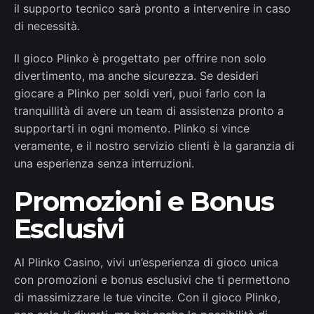
il supporto tecnico sarà pronto a intervenire in caso
di necessità.
Il gioco Plinko è progettato per offrire non solo
divertimento, ma anche sicurezza. Se desideri
giocare a Plinko per soldi veri, puoi farlo con la
tranquillità di avere un team di assistenza pronto a
supportarti in ogni momento. Plinko si vince
veramente, e il nostro servizio clienti è la garanzia di
una esperienza senza interruzioni.
Promozioni e Bonus
Esclusivi
Al Plinko Casino, vivi un’esperienza di gioco unica
con promozioni e bonus esclusivi che ti permettono
di massimizzare le tue vincite. Con il gioco Plinko,