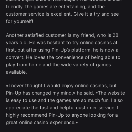
friendly, the games are entertaining, and the
customer service is excellent. Give it a try and see
for yourself!
Another satisfied customer is my friend, who is 28
years old. He was hesitant to try online casinos at
first, but after using Pin-Up’s platform, he is now a
convert. He loves the convenience of being able to
play from home and the wide variety of games
available.
«I never thought I would enjoy online casinos, but
Pin-Up has changed my mind,» he said. «The website
is easy to use and the games are so much fun. I also
appreciate the fast and helpful customer service. I
highly recommend Pin-Up to anyone looking for a
great online casino experience.»