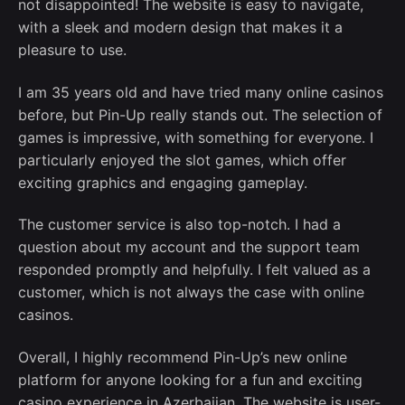
not disappointed! The website is easy to navigate,
with a sleek and modern design that makes it a
pleasure to use.
I am 35 years old and have tried many online casinos
before, but Pin-Up really stands out. The selection of
games is impressive, with something for everyone. I
particularly enjoyed the slot games, which offer
exciting graphics and engaging gameplay.
The customer service is also top-notch. I had a
question about my account and the support team
responded promptly and helpfully. I felt valued as a
customer, which is not always the case with online
casinos.
Overall, I highly recommend Pin-Up’s new online
platform for anyone looking for a fun and exciting
casino experience in Azerbaijan. The website is user-