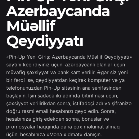
Azerbaycanda
Müəllif
Qeydiyyatı
«Pin-Up Yeni Giriş: Azerbaycanda Müəllif Qeydiyyatı»
saytını keçirdiyiniz üçün, azərbaycanlı olanlar üçün
müvafiq şəxsiyyət və bank kart verilir. Əgər siz yeni
bir fərdi isə, qeydiyyatdan keçirək kompüter və ya
telefonunuzdan Pin-Up sitəsinin ana səhifəsindən
başlayın. İşin sadəcə iki adımda bitirilməsi üçün,
şəxsiyyət verilirikdən sonra, istifadəçi adı və şifrənizə
doğru rəsmi email hesabınızı qeyd edin. Sonra,
hesabınıza giriş edəkdən sonra, bonuslar və
promosyalar haqqında daha çox məlumat almaq
üçün, hesabınıza «Mənə xidmət» danışın.