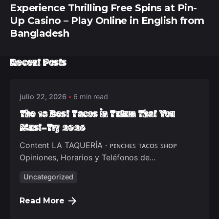
Experience Thrilling Free Spins at Pin-
Up Casino – Play Online in English from
Bangladesh
Posted by
Recent Posts
deep_admin_2021
julio 22, 2026
6 min read
The 18 Best Tacos in Tulum That You
Must-Try 2026
Content LA TAQUERÍA · ᴘɪɴᴄʜᴇꜱ ᴛᴀᴄᴏꜱ ꜱʜᴏᴘ
Opiniones, Horarios y Teléfonos de...
Uncategorized
Read More
Posted by