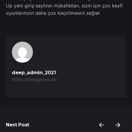
Up yeni giriş saytının mükafatları, sizin için çox keyfi
oyunlarınızın daha çox keçirilməsini sağlar.
deep_admin_2021
https://deepgroup.do
Next Post