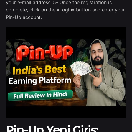
your e-mail address. 5- Once the registration is
complete, click on the «Login» button and enter your
Pin-Up account.
Pin-Up Yeni Giriş: