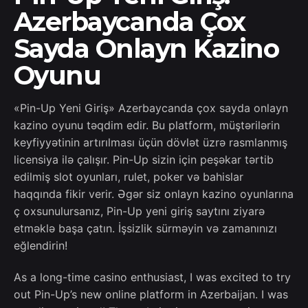
Azerbaycanda Çox
Sayda Onlayn Kazino
Oyunu
«Pin-Up Yeni Giriş» Azerbaycanda çox sayda onlayn
kazino oyunu təqdim edir. Bu platform, müştərilərin
keyfiyyətinin artırılması üçün dövlət üzrə rasmlanmış
licensiya ilə çalışır. Pin-Up sizin için peşəkar tərtib
edilmiş slot oyunları, rulet, poker və bahislar
haqqında fikir verir. Əgər siz onlayn kazino oyunlarına
ç oxsunulursanız, Pin-Up yeni giriş saytını ziyarə
etməklə başa çatın. İşsizlik sürməyin və zamanınızı
eğlendirin!
As a long-time casino enthusiast, I was excited to try
out Pin-Up’s new online platform in Azerbaijan. I was