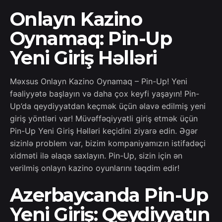
Onlayn Kazino
Oynamaq: Pin-Up
Yeni Giriş Həlləri
Məxsus Onlayn Kazino Oynamaq – Pin-Up! Yeni
fəaliyyətə başlayın və daha çox keyfi yaşayın! Pin-
Up’da qeydiyyatdan keçmək üçün əlavə edilmiş yeni
giriş yöntləri var! Müvəffəqiyyətli giriş etmək üçün
Pin-Up Yeni Giriş Həlləri keçidini ziyarə edin. Əgər
sizinlə problem var, bizim kompaniyamızın istifadəçi
xidməti ilə əlaqə saxlayın. Pin-Up, sizin için ən
verilmiş onlayn kazino oyunlarını təqdim edir!
Azerbaycanda Pin-Up
Yeni Giriş: Qeydiyyatın