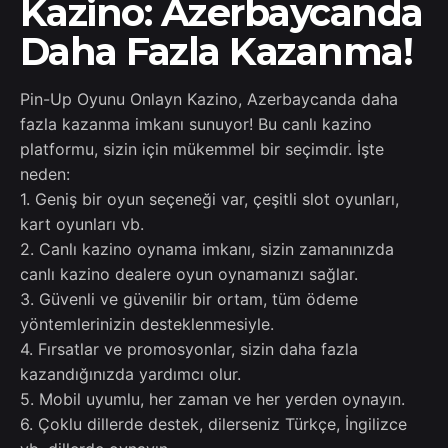
Kazino: Azerbaycanda
Daha Fazla Kazanma!
Pin-Up Oyunu Onlayn Kazino, Azerbaycanda daha
fazla kazanma imkanı sunuyor! Bu canlı kazino
platformu, sizin için mükemmel bir seçimdir. İşte
neden:
1. Geniş bir oyun seçeneği var, çeşitli slot oyunları,
kart oyunları vb.
2. Canlı kazino oynama imkanı, sizin zamanınızda
canlı kazino dealere oyun oynamanızı sağlar.
3. Güvenli ve güvenilir bir ortam, tüm ödeme
yöntemlerinizin desteklenmesiyle.
4. Fırsatlar ve promosyonlar, sizin daha fazla
kazandığınızda yardımcı olur.
5. Mobil uyumlu, her zaman ve her yerden oynayın.
6. Çoklu dillerde destek, dilerseniz Türkçe, İngilizce