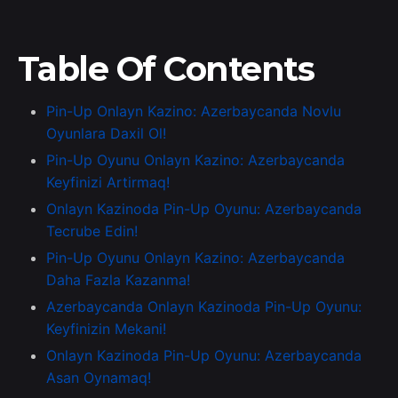
Table Of Contents
Pin-Up Onlayn Kazino: Azerbaycanda Novlu
Oyunlara Daxil Ol!
Pin-Up Oyunu Onlayn Kazino: Azerbaycanda
Keyfinizi Artirmaq!
Onlayn Kazinoda Pin-Up Oyunu: Azerbaycanda
Tecrube Edin!
Pin-Up Oyunu Onlayn Kazino: Azerbaycanda
Daha Fazla Kazanma!
Azerbaycanda Onlayn Kazinoda Pin-Up Oyunu:
Keyfinizin Mekani!
Onlayn Kazinoda Pin-Up Oyunu: Azerbaycanda
Asan Oynamaq!