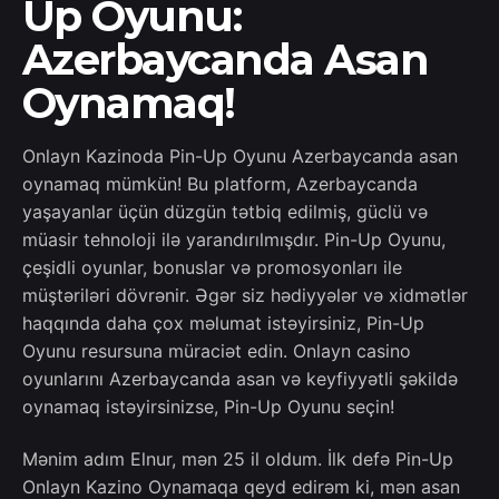
Up Oyunu:
Azerbaycanda Asan
Oynamaq!
Onlayn Kazinoda Pin-Up Oyunu Azerbaycanda asan
oynamaq mümkün! Bu platform, Azerbaycanda
yaşayanlar üçün düzgün tətbiq edilmiş, güclü və
müasir tehnoloji ilə yarandırılmışdır. Pin-Up Oyunu,
çeşidli oyunlar, bonuslar və promosyonları ile
müştəriləri dövrənir. Əgər siz hədiyyələr və xidmətlər
haqqında daha çox məlumat istəyirsiniz, Pin-Up
Oyunu resursuna müraciət edin. Onlayn casino
oyunlarını Azerbaycanda asan və keyfiyyətli şəkildə
oynamaq istəyirsinizse, Pin-Up Oyunu seçin!
Mənim adım Elnur, mən 25 il oldum. İlk defə Pin-Up
Onlayn Kazino Oynamaqa qeyd edirəm ki, mən asan