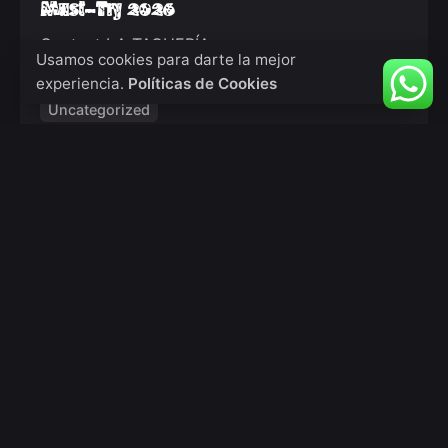
Must-Try 2026
Content LA TAQUERÍA · ᴘɪɴᴄʜᴇꜱ ᴛᴀᴄᴏꜱ ꜱʜᴏᴘ
Usamos cookies para darte la mejor
Opiniones, Horarios y Teléfonos de...
experiencia.
Políticas de Cookies
Uncategorized
Read More
Posted by
deep_admin_2021
julio 2, 2026
11 min read
Seleccionados brillaron en Mundial
Escolar de Triatlón en Versalles: Oro y
plata para Chile Deportes
Content Nacional La segunda vida de Donde
Golpea el Monito Colegio Monjas...