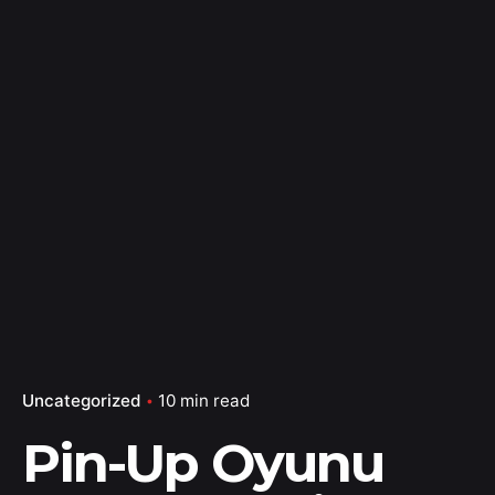
Uncategorized
10 min read
Pin-Up Oyunu