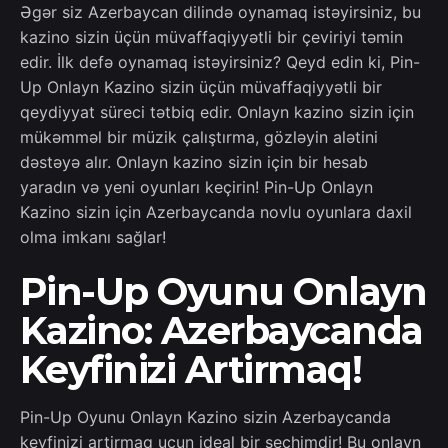
Əgər siz Azerbaycan dilində oynamaq istəyirsiniz, bu
kazino sizin üçün müvaffaqiyyətli bir çeviriyi təmin
edir. İlk defə oynamaq istəyirsiniz? Qeyd edin ki, Pin-
Up Onlayn Kazino sizin üçün müvaffaqiyyətli bir
qeydiyyat süreci tətbiq edir. Onlayn kazino sizin için
mükəmməl bir müzik çalıştırma, gözləyin alətini
dəstəyə alır. Onlayn kazino sizin için bir hesab
yaradın və yeni oyunları keçirin! Pin-Up Onlayn
Kazino sizin için Azerbaycanda novlu oyunlara daxil
olma imkanı sağlar!
Pin-Up Oyunu Onlayn
Kazino: Azerbaycanda
Keyfinizi Artirmaq!
Pin-Up Oyunu Onlayn Kazino sizin Azerbaycanda
keyfinizi artirmaq ucun ideal bir sechimdir! Bu onlayn