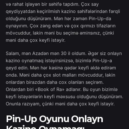
və rahat işləyən bir səhifə tapdım. Çox say
qeydiyyatdan keçirilmish kazino səhifələrindən fərqli
olduğunu düşünürəm. Mən hər zamən Pin-Up-da
oynayırım. Çox zəng edən və çox qırmızı tifazların
mövcuddur, lakin məni bu seçimə əminsınız, çünki
məni daha çox keyfi istəyir.
Salam, mən Azadən mən 30 il oldum. Əgər siz onlayn
kazino oynatmaq istəyirsinizsə, bizimlə Pin-Up-a
qeyd edin. Mən hər kəsinə qədər keyfi əldə edirəm
onda. Məni daha çox slot malları mövcuddur, lakin
onlardan birazdan daha cox olanları seçirəm.
Onlardan biri «Book of Ra» adlanır. Bu oyun bizimlə
keyfi istəyənlərin keyfi məxsusu olduğunu düşünürəm.
Onunla razıyam, çünki məni daha çox keyfi istəyir.
Pin-Up Oyunu Onlayn