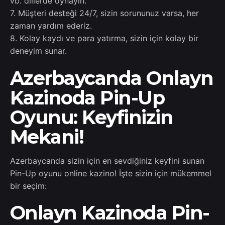
vb. dillerde oynayın.
7. Müşteri desteği 24/7, sizin sorununuz varsa, her
zaman yardım ederiz.
8. Kolay kaydı ve para yatırma, sizin için kolay bir
deneyim sunar.
Azerbaycanda Onlayn
Kazinoda Pin-Up
Oyunu: Keyfinizin
Mekani!
Azerbaycanda sizin için en sevdiğiniz keyfini sunan
Pin-Up oyunu online kazino! İşte sizin için mükemmel
bir seçim:
Onlayn Kazinoda Pin-