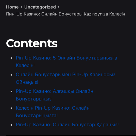
Home
Uncategorized
Пин-Up Казино: Онлайн Бонустары Kazinoynıza Келесін
Contents
Pin-Up Казино: 5 Онлайн Бонустарыңызға
Келесін!
Онлайн Бонустарымен Pin-Up Казиносыз
Ойнаңыз!
Pin-Up Казино: Алғашқы Онлайн
Бонустарыңыз
Келесін Pin-Up Казино: Онлайн
Бонустарыңызға!
Pin-Up Казино: Онлайн Бонустар Қараңыз!