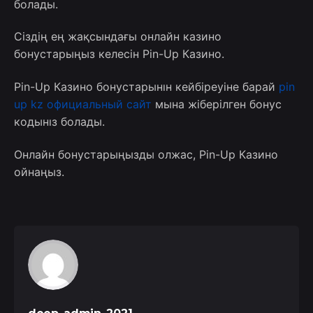
болады.
Сіздің ең жақсындағы онлайн казино
бонустарыңыз келесін Pin-Up Казино.
Pin-Up Казино бонустарынıн кейбіреуіне барай
pin
up kz официальный сайт
мына жіберілген бонус
кодынıз болады.
Онлайн бонустарыңызды олжас, Pin-Up Казино
ойнаңыз.