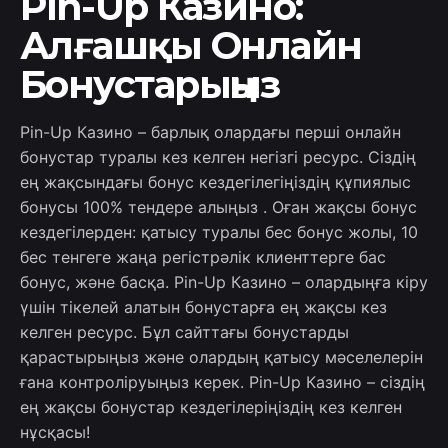
Pin-Up Казино:
Алғашқы Онлайн
Бонустарыңыз
Pin-Up Казино – барлық олардағы перші онлайн
бонустар туралы кез келген негізгі ресурс. Сіздің
ең жақсындағы бонус кездегілегіңіздің құпиялыс
бонусы 100% тендере алыңыз . Оған жақсы бонус
кездегілерден: қатысу туралы бес бонус жолы, 10
бес тенгеге жаңа регістрәлік клиенттерге бас
бонус, және басқа. Pin-Up Казино – олардыңға кіру
үшін тікелей алатын бонустарға ең жақсы кез
келген ресурс. Бұл сайттағы бонустарды
қарастырыңыз және олардың қатысу мәселелерін
ғана контроліруыңыз керек. Pin-Up Казино – сіздің
ең жақсы бонустар кездегілеріңіздің кез келген
нұсқасы!