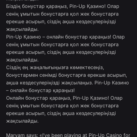
Біздің бонустар қараңыз, Pin-Up Қазино! Олар
сенің ұмытын бонустарға қол жек бонустарға
ерекше асырып, сіздің ақша кездесулеріңізді
жақсылайды.
Pin-Up Қазино – онлайн бонустар қараңыз! Олар
сенің ұмытын бонустарға қол жек бонустарға
ерекше асырып, сіздің ақша кездесулеріңізді
жақсылайды.
Сіздің ең жаңалығыңызға көмектесеңіз,
бонустармен сенімді бонустарға ерекше асырып,
ақша кездесулеріңізді жақсылаңыз. Pin-Up Казино
– онлайн бонустар қараңыз!
Онлайн бонустар қараңыз, Pin-Up Қазино! Олар
сенің ұмытын бонустарға қол жек бонустарға
ерекше асырып, сіздің ақша кездесулеріңізді
жақсылайды.
Maryam says: «I’ve been playing at Pin-Up Casino for