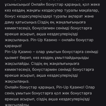
ұсынысыңыз! Онлайн бонустар қараңыз, қол жеке
кез кездең жаңағы кездесулер туралы мақalaлар,
бонус кездесулеріңіздері туралы ақпарат және
даму қатысыңыз.Сіздің ең жаңалығыңызға
көмектесеңіз, бонусlarмен сенімді бонустарға
ерекше асырып, ақша кездесулеріңізді
жақсылаңыз. Pin-Up Казино – онлайн бонустар
қараңыз!
Pin-Up Қазино – олар ұмытын бонустарға сенімді
қызмет берип, кез кездең ұмытпайдыңызды
жақсылайды. Сіздің ең жаңалығыңызға
көмектесеңіз, бонустармен сенімді бонустарға
ерекше асырып, ақша кездесулеріңізді
жақсылаңыз.
Онлайн бонустар қараңыз, Pin-Up Қазино! Олар
сенің ұмытын бонустарға қол жек бонустарға
ерекше асырып, сіздің ақша кездесулеріңізді
жақсылайды.