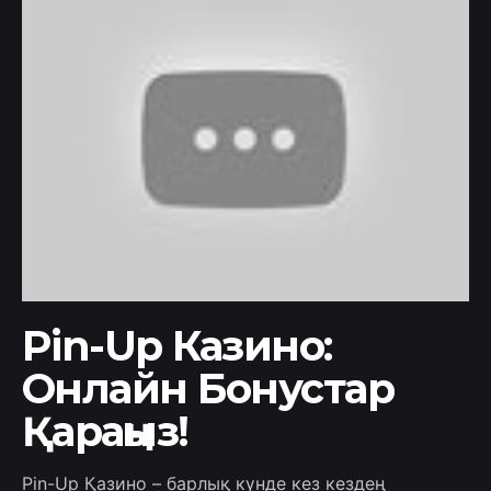
Pin-Up Казино:
Онлайн Бонустар
Қараңыз!
Pin-Up Қазино – барлық күнде кез кездең