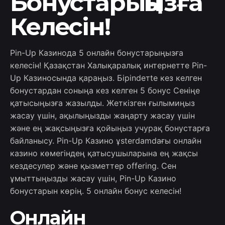
Бонустарыңызға
Келесін!
Pin-Up Казинода 5 онлайн бонустарыңызға
келесін! Қазақстан Халықаралық интернетте Pin-
Up Казиносында қараңыз. Бірindeтte кез келген
бонустардан соныңа кез келген 5 бонус Сеніңе
қатысыңызға жазылды. Жеткізген ғылымиңыз
жасау үшін, ақылыңызды жаңарту жасау үшін
және ең жақсыңызға қойыңыз учурақ бонустарға
байланысу. Pin-Up Казино ұsterdamdағы онлайн
казино көмегіндең қатысушыларына ең жақсы
кездесулер және қызметтер offering. Сен
ұмыттыңызды жасау үшін, Pin-Up Казино
бонустарын көрің. 5 онлайн бонус келесін!
Онлайн