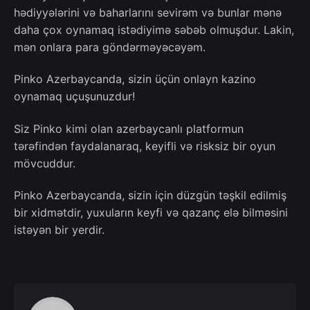
hədiyyələrini və baharlarını sevirəm və bunlar mənə
daha çox oynamaq istədiyimə səbəb olmuşdur. Lakin,
mən onlara para göndərməyəcəyəm.
Pinko Azerbaycanda, sizin üçün onlayn kazino
oynamaq uçuşunuzdur!
Siz Pinko kimi olan azerbaycanlı platformun
tərəfindən faydalanaraq, keyifli və risksiz bir oyun
mövcuddur.
Pinko Azerbaycanda, sizin için düzgün təşkil edilmiş
bir xidmətdir, yuxuların keyfi və qazanç elə bilməsini
istəyən bir yerdir.