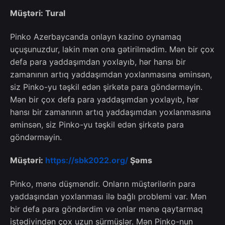
Müştəri: Tural
Pinko Azerbaycanda onlayn kazino oynamaq
uçuşunuzdur, lakin mən ona gətirilmədim. Mən bir çox
defa para yaddaşımdan yoxlayıb, hər hansı bir
zamanının artıq yaddaşımdan yoxlanmasına əminsən,
siz Pinko-yu təşkil edən şirkətə para göndərməyin.
Mən bir çox defa para yaddaşımdan yoxlayıb, hər
hansı bir zamanının artıq yaddaşımdan yoxlanmasına
əminsən, siz Pinko-yu təşkil edən şirkətə para
göndərməyin.
Müştəri:
https://sbk2022.org/
Şəms
Pinko, mənə düşməndir. Onların müştərilərin para
yaddaşından yoxlanması ilə bağlı problemi var. Mən
bir defa para göndərdim və onlar mənə qaytarmaq
istədiyindən çox uzun sürmüşlər. Mən Pinko-nun