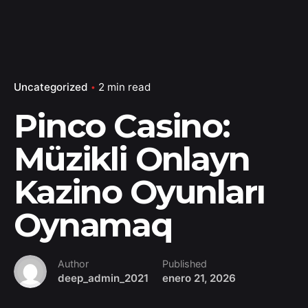
Uncategorized
2 min read
Pinco Casino:
Müzikli Onlayn
Kazino Oyunları
Oynamaq
Author
Published
deep_admin_2021
enero 21, 2026