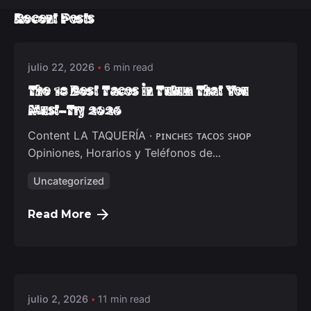
Posted by
Recent Posts
deep_admin_2021
julio 22, 2026
6 min read
The 18 Best Tacos in Tulum That You
Must-Try 2026
Content LA TAQUERÍA · ᴘɪɴᴄʜᴇꜱ ᴛᴀᴄᴏꜱ ꜱʜᴏᴘ
Opiniones, Horarios y Teléfonos de...
Uncategorized
Read More
Posted by
deep_admin_2021
julio 2, 2026
11 min read