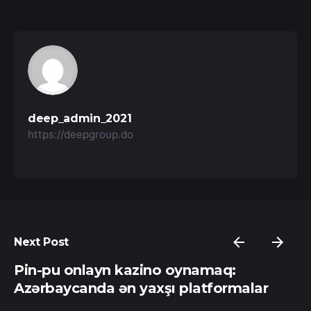
deep_admin_2021
https://deepgroup.do
Next Post
Pin-pu onlayn kazino oynamaq:
Azərbaycanda ən yaxşı platformalar