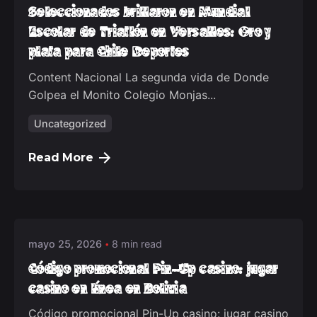
Seleccionados brillaron en Mundial
Escolar de Triatlón en Versalles: Oro y
plata para Chile Deportes
Content Nacional La segunda vida de Donde
Golpea el Monito Colegio Monjas...
Uncategorized
Read More
Posted by
deep_admin_2021
mayo 25, 2026
8 min read
Código promocional Pin-Up casino: jugar
casino en línea en Bolivia
Código promocional Pin-Up casino: jugar casino