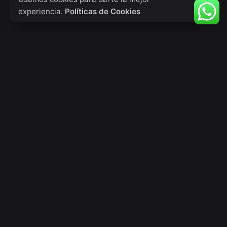
Domingo,
República Dominicana
experiencia.
Políticas de Cookies
Consultas de trabajo
¿Interesado en trabajar con nosotros?
info@deepgroup.do
Sign up for the newsletter
Tu nombre
Tu correo electrónico
Asunto