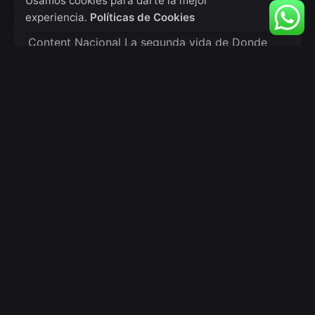
Usamos cookies para darte la mejor
plata para Chile Deportes
experiencia.
Políticas de Cookies
Content Nacional La segunda vida de Donde
Golpea el Monito Colegio Monjas...
Uncategorized
Read More
Posted by
deep_admin_2021
mayo 25, 2026
8 min read
Código promocional Pin-Up casino: jugar
casino en línea en Bolivia
Código promocional Pin-Up casino: jugar casino
en línea en Bolivia Table Cómo...