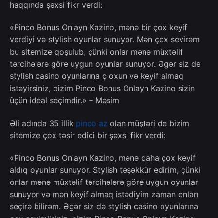
haqqında şəxsi fikr verdi:
«Pinco Bonus Onlayn Kazino, mənə bir çox keyif
verdiyi və stylish oyunlar sunuyor. Mən çox sevirəm
bu sitemize qoşulub, çünki onlar mənə müxtəlif
tərcihələrə göre uygun oyunlar sunuyor. Əgər siz də
stylish casino oyunlarına ç oxun və keyif almaq
istəyirsiniz, bizim Pinco Bonus Onlayn Kazino sizin
üçün ideal seçimdir.» – Məsim
Əli adında 35 illik
pinco az
olan müştəri de bizim
sitemize çox təsir edici bir şəxsi fikr verdi:
«Pinco Bonus Onlayn Kazino, mənə daha çox keyif
aldıq oyunlar sunuyor. Stylish təşəkkür edirim, çünki
onlar mənə müxtəlif tərcihələrə göre uygun oyunlar
sunuyor və mən keyif almaq istədiyim zaman onları
seçirə bilirəm. Əgər siz də stylish casino oyunlarına