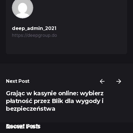
deep_admin_2021
https://deepgroup.do
Next Post
Grając w kasynie online: wybierz
płatność przez Blik dla wygody i
bezpieczeństwa
Posted by
Recent Posts
deep_admin_2021