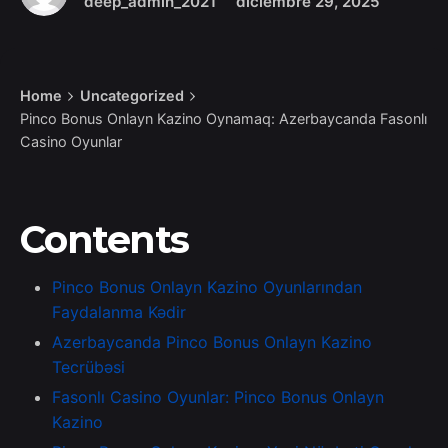
deep_admin_2021
diciembre 29, 2025
Home
Uncategorized
Pinco Bonus Onlayn Kazino Oynamaq: Azerbaycanda Fasonlı
Casino Oyunlar
Contents
Pinco Bonus Onlayn Kazino Oyunlarından
Faydalanma Kədir
Azerbaycanda Pinco Bonus Onlayn Kazino
Tecrübəsi
Fasonlı Casino Oyunlar: Pinco Bonus Onlayn
Kazino