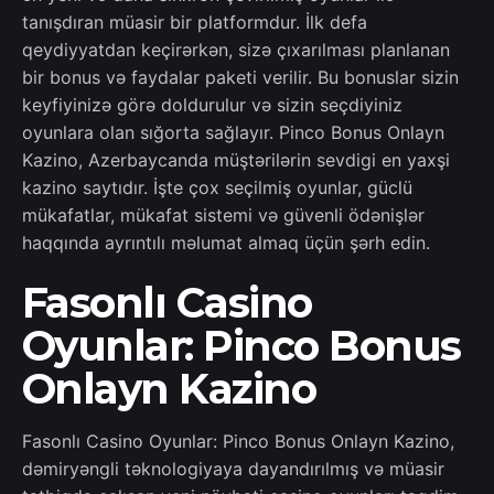
tanışdıran müasir bir platformdur. İlk defa
qeydiyyatdan keçirərkən, sizə çıxarılması planlanan
bir bonus və faydalar paketi verilir. Bu bonuslar sizin
keyfiyinizə görə doldurulur və sizin seçdiyiniz
oyunlara olan sığorta sağlayır. Pinco Bonus Onlayn
Kazino, Azerbaycanda müştərilərin sevdigi en yaxşi
kazino saytıdır. İşte çox seçilmiş oyunlar, güclü
mükafatlar, mükafat sistemi və güvenli ödənişlər
haqqında ayrıntılı məlumat almaq üçün şərh edin.
Fasonlı Casino
Oyunlar: Pinco Bonus
Onlayn Kazino
Fasonlı Casino Oyunlar: Pinco Bonus Onlayn Kazino,
dəmiryəngli təknologiyaya dayandırılmış və müasir